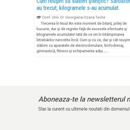
Cum reuşim să slăbim ştiinţific? Sărbător
au trecut, kilogramele s-au acumulat.
Conf. Univ. Dr. Georgiana-Ozana Tache
Trecerea în Noul An este moment de bilanţ, prilej de
bucurie, dar şi de regrete faţă de excesele efectuate şi
kilogramele acumulate! Iată de ce vin în întâmpinarea
întrebărilor nerostite încă: Cum şi cu ce, dar şi cât reuşi
slăbim cu aparatele de electrostimulare, limfodrenaj,
gimnastică, fitness şi echipamente adju......
Aboneaza-te la newsletterul 
Stai la curent cu ultimele noutati din domeniu