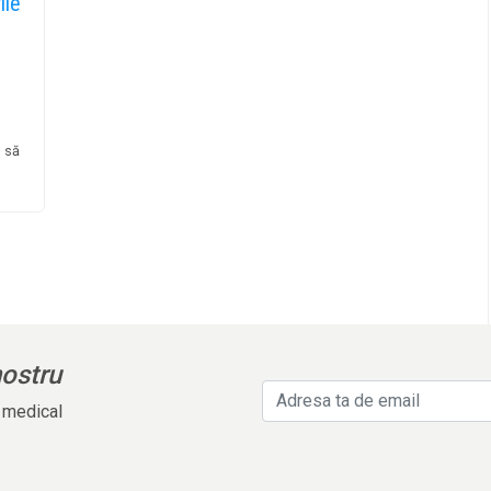
ile
m să
nostru
l medical