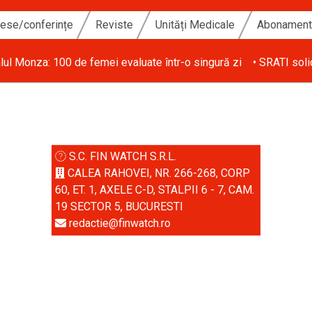
ese/conferințe
Reviste
Unități Medicale
Abonamen
lul Monza: 100 de femei evaluate într-o singură zi
• SRATI soli
S.C. FIN WATCH S.R.L.
CALEA RAHOVEI, NR. 266-268, CORP
60, ET. 1, AXELE C-D, STALPII 6 - 7, CAM.
19 SECTOR 5, BUCURESTI
redactie@finwatch.ro