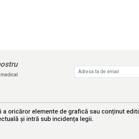
nostru
l medical
i a oricăror elemente de grafică sau conținut editor
ctuală și intră sub incidența legii.