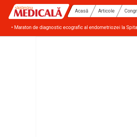
Acasă
Articole
Congr
bilă
• Maraton de diagnostic ecografic al endometriozei la Spita