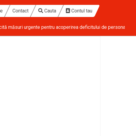
te
Contact
Cauta
Contul tau
cită măsuri urgente pentru acoperirea deficitului de personal din 