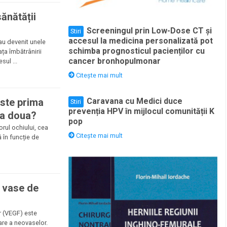
sănătății
Screeningul prin Low-Dose CT și
Stiri
accesul la medicina personalizată pot
 au devenit unele
schimba prognosticul pacienților cu
ța îmbătrânirii
cancer bronhopulmonar
sul ...
Citește mai mult
este prima
Caravana cu Medici duce
Stiri
prevenția HPV în mijlocul comunității K
i a doua?
pop
orul ochiului, cea
Citește mai mult
 în funcție de
 vase de
r (VEGF) este
are a neovaselor.