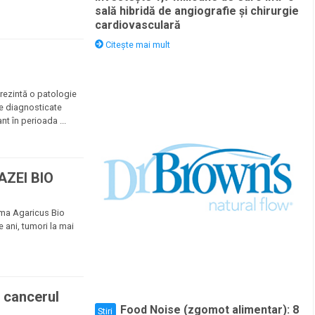
sală hibridă de angiografie și chirurgie
cardiovasculară
Citește mai mult
prezintă o patologie
le diagnosticate
nt în perioada ...
ZEI BIO
ama Agaricus Bio
e ani, tumori la mai
n cancerul
Food Noise (zgomot alimentar): 8
Stiri