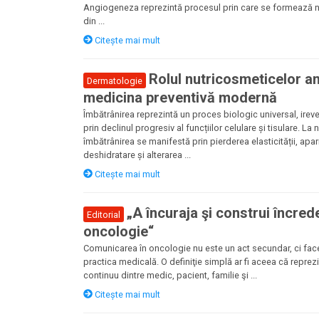
Angiogeneza reprezintă procesul prin care se formează 
din ...
Citește mai mult
Rolul nutricosmeticelor an
Dermatologie
medicina preventivă modernă
Îmbătrânirea reprezintă un proces biologic universal, irever
prin declinul progresiv al funcțiilor celulare și tisulare. La
îmbătrânirea se manifestă prin pierderea elasticității, apariț
deshidratare și alterarea ...
Citește mai mult
„A încuraja şi construi încred
Editorial
oncologie“
Comunicarea în oncologie nu este un act secundar, ci face
practica medicală. O definiţie simplă ar fi aceea că reprez
continuu dintre medic, pacient, familie şi ...
Citește mai mult