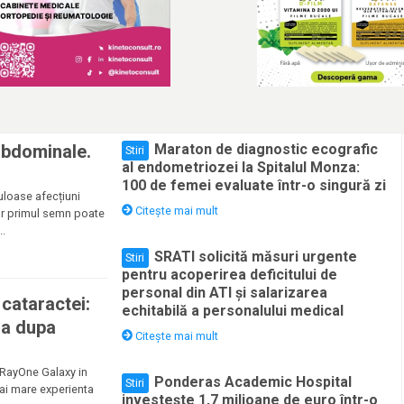
abdominale.
Maraton de diagnostic ecografic
Stiri
al endometriozei la Spitalul Monza:
100 de femei evaluate într-o singură zi
uloase afecțiuni
Citește mai mult
ar primul semn poate
..
SRATI solicită măsuri urgente
Stiri
pentru acoperirea deficitului de
personal din ATI și salarizarea
 cataractei:
echitabilă a personalului medical
ia dupa
Citește mai mult
i RayOne Galaxy in
Ponderas Academic Hospital
Stiri
ai mare experienta
investește 1,7 milioane de euro într-o