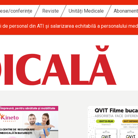
ese/conferințe
Reviste
Unități Medicale
Abonamen
i de personal din ATI și salarizarea echitabilă a personalului med