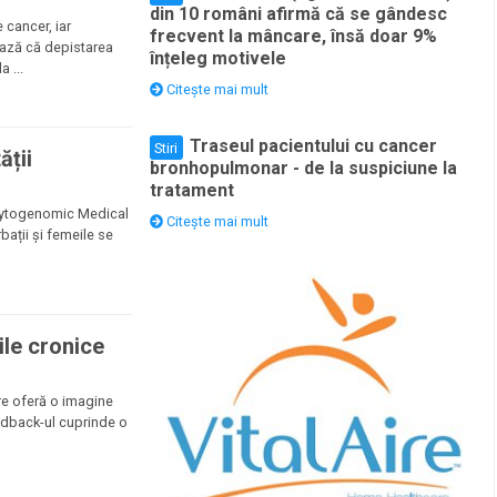
din 10 români afirmă că se gândesc
cancer, iar
frecvent la mâncare, însă doar 9%
zează că depistarea
înțeleg motivele
 ...
Citește mai mult
Traseul pacientului cu cancer
Stiri
ății
bronhopulmonar - de la suspiciune la
tratament
 Cytogenomic Medical
Citește mai mult
bații și femeile se
ile cronice
re oferă o imagine
feedback-ul cuprinde o