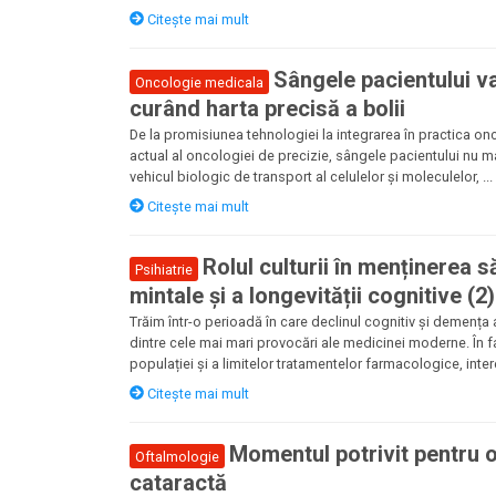
Citește mai mult
Sângele pacientului va
Oncologie medicala
curând harta precisă a bolii
De la promisiunea tehnologiei la integrarea în practica on
actual al oncologiei de precizie, sângele pacientului nu m
vehicul biologic de transport al celulelor și moleculelor, ...
Citește mai mult
Rolul culturii în menținerea s
Psihiatrie
mintale și a longevității cognitive (2)
Trăim într-o perioadă în care declinul cognitiv și demența
dintre cele mai mari provocări ale medicinei moderne. În fa
populației și a limitelor tratamentelor farmacologice, intere
Citește mai mult
Momentul potrivit pentru 
Oftalmologie
cataractă