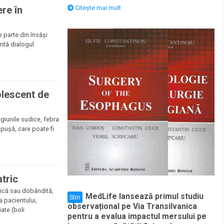
ere în
Citește mai mult
 parte din însăși
intă dialogul
olescent de
egiunile sudice, febra
pușă, care poate fi
atric
etică sau dobândită,
MedLife lansează primul studiu
Stiri
 pacientului,
observațional pe Via Transilvanica
ate (boli
pentru a evalua impactul mersului pe