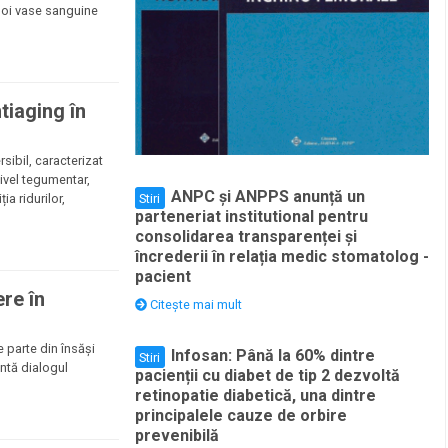
noi vase sanguine
tiaging în
sibil, caracterizat
 nivel tegumentar,
ANPC și ANPPS anunță un
ia ridurilor,
Stiri
parteneriat institutional pentru
consolidarea transparenței și
încrederii în relația medic stomatolog -
pacient
ere în
Citește mai mult
 parte din însăși
Infosan: Până la 60% dintre
Stiri
intă dialogul
pacienții cu diabet de tip 2 dezvoltă
retinopatie diabetică, una dintre
principalele cauze de orbire
prevenibilă