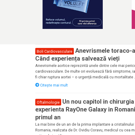
Anevrismele toraco-
Boli Cardiovasculare
Când experiența salvează vieți
Anevrismele aortice reprezintă unele dintre cele mai peric
cardiovasculare. De multe ori evoluează fără simptome, i
fi chiar ruptura aortei – o urgență medicală cu mortalitate .
Citește mai mult
Un nou capitol in chirurgia
Oftalmologie
experienta RayOne Galaxy in Roman
primul an
La mai bine de un an de la prima implantare a cristalinulu
Romania, realizata de Dr. Ovidiu Coravu, medicul cu cea m