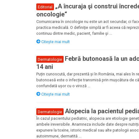
„A încuraja şi construi încred
Editorial
oncologie“
Comunicarea în oncologie nu este un act secundar, ci face
practica medicală. O definiţie simplă ar fi aceea că reprez
continuu dintre medic, pacient, familie şi ...
Citește mai mult
Febră butonoasă la un ad
Dermatologie
14 ani
Puțin cunoscută, dar prezentă și în România, mai ales în r
butonoasă este o infecție transmisă prin mușcătura de că
confundată ușor cu o viroză ...
Citește mai mult
Alopecia la pacientul pedi
Dermatologie
În cazul pacientului pediatric, alopecia are etiologie gen
ambele ireversibile. Anamneza include date despre nutriția
expunere la toxine, istoric medical sau alte patologii asoci
autoimmune, dermatită ...