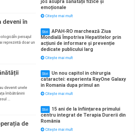
jos asupra sănătății fizice și
emoționale
Citește mai mult
 deveni în
APAH-RO marchează Ziua
Stiri
cologicăÎn peisajul
Mondială Împotriva Hepatitelor prin
ai reprezintă doar un
acțiuni de informare și prevenție
dedicate publicului larg
Citește mai mult
ănătății
Un nou capitol in chirurgia
Stiri
cataractei: experienta RayOne Galaxy
in Romania dupa primul an
 au devenit unele
ța îmbătrânirii
Citește mai mult
sul ...
15 ani de la înființarea primului
Stiri
centru integrat de Terapia Durerii din
România
operația de
Citește mai mult