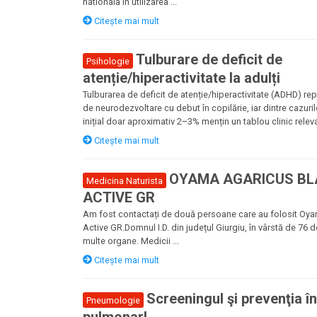
nationala in utilizarea ...
Citește mai mult
Tulburare de deficit de
Psihologie
atenție/hiperactivitate la adulți
Tulburarea de deficit de atenție/hiperactivitate (ADHD) re
de neurodezvoltare cu debut în copilărie, iar dintre cazuri
inițial doar aproximativ 2–3% mențin un tablou clinic releva
Citește mai mult
OYAMA AGARICUS BLA
Medicina Naturista
ACTIVE GR
Am fost contactați de două persoane care au folosit Oy
Active GR.Domnul I.D. din județul Giurgiu, în vârstă de 76 d
multe organe. Medicii ...
Citește mai mult
Screeningul şi prevenţia î
Pneumologie
pulmonar!