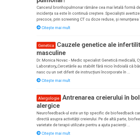
Cancerul bronhopulmonar rămâne cea mai letală formă de 
incidența sa este în continuă creștere. Specialiștii averti
precoce, prin screening CT cu doze reduse, și renunțarea la
Citește mai mult
Cauzele genetice ale infertilit
Genetica
masculine
Dr. Monica Novac - Medic specialist Genetică medicală,
Laboratory„Cercetările au stabilit fără nicio îndoială că băr
nasc cu un set diferit de instrucțiuni încorporate în ...
Citește mai mult
Antrenarea creierului în bol
Alergologie
alergice
Neurofeedback-ul este un tip specific de biofeedback ca
directă asupra activității creierului. Pe de altă parte, bio
varietate de terapii utilizate pentru a ajuta pacienții ...
Citește mai mult