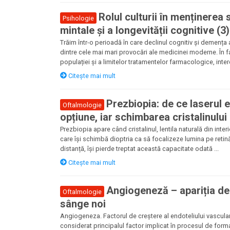
Rolul culturii în menținerea 
Psihologie
mintale și a longevității cognitive (3)
Trăim într-o perioadă în care declinul cognitiv și demența
dintre cele mai mari provocări ale medicinei moderne. În fa
populației și a limitelor tratamentelor farmacologice, intere
Citește mai mult
Prezbiopia: de ce laserul 
Oftalmologie
opțiune, iar schimbarea cristalinulu
Prezbiopia apare când cristalinul, lentila naturală din interi
care își schimbă dioptria ca să focalizeze lumina pe retină
distanță, își pierde treptat această capacitate odată ...
Citește mai mult
Angiogeneză – apariția de
Oftalmologie
sânge noi
Angiogeneza. Factorul de creștere al endoteliului vascula
considerat principalul factor implicat în procesul de form