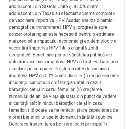
adolescenții din Statele Unite și 43,5% dintre
adolescenții din Texas au efectuat schema completă
de vaccinare împotriva HPV. Așadar, analiza dinamicii
demografice, transmiterea HPV și progresia spre
cancer orofaringian este necesară pentru o estimare
mai precisă a impactului economic și epidemiologic a
vaccinării împotriva HPV într-o anumită zonă
geografică. Beneficiile pentru sănătatea publică ale
utilizării vaccinului împotriva HPV au fost evaluate prin
simulare pe computer. Creșterea ratei de vaccinare
împotriva HPV cu 50% poate duce la: (i) reducerea ratei
incidenței cancerului orofaringian, atât în cazul
bărbaților cât și în cazul femeilor; (ii) creșterea
numărului de ani de viață ajustată din punct de vedere
al calității atât în rândul bărbaților cât și în cazul
femeilor; (iii) poate sa fie rentabil și are capacitatea de
a oferi beneficii uriașe în domeniul sănătății publice.
Deoarece transmiterea bolii are loc în principal în