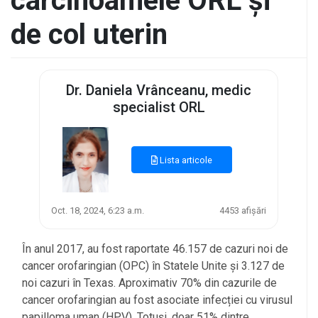
carcinoamele ORL și
de col uterin
Dr. Daniela Vrânceanu, medic
specialist ORL
Lista articole
Oct. 18, 2024, 6:23 a.m.
4453 afișări
În anul 2017, au fost raportate 46.157 de cazuri noi de
cancer orofaringian (OPC) în Statele Unite și 3.127 de
noi cazuri în Texas. Aproximativ 70% din cazurile de
cancer orofaringian au fost asociate infecției cu virusul
papilloma uman (HPV). Totuși, doar 51% dintre