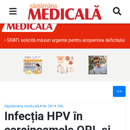
• SRATI solicită măsuri urgente pentru acoperirea deficitului d
<<
Săptămâna medicală
Nr. 301
ORL
Infecția HPV în
ș