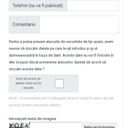
Telefon (nu va fi publicat):
Comentariu:
Pentru a putea preveni atacurile de securitate de tip spam, avem
nevoie să stocăm datele pe care le-ați introdus și ip-ul
dumneavoastră în baza de date. Aceste date nu vor fi folosite în
alte scopuri decat prevenirea atacurilor. Sunteți de acord să
stocăm aceste date ?
Sunt de acord ca
datele mele sa fie
stocate
Notă : Comentariile pot fi adăugate doar în cazul în care v-ați dat
acordul pentru stocarea datelor
Introduceti textul din imagine
Reîncarcă imagine