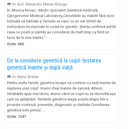
Dr. Biol. Alexandru Marian Bologa
Dr. Monica Novac - Medic specialist Genetică medicală,
Cytogenomic Medical Laboratory„Cercetările au stabilit fără nicio
îndoială că bărbații și femeile se nasc cu un set diferit de
instrucțiuni încorporate în codul lor genetic. Știința confirmă astfel
ceea ce poeții și părinții au considerat de mult timp ca fiind un
lucru de la sine înțeles.” -......
Vizite: 660
De la consiliere genetică la copil: testarea
genetică înainte și după viață
Dr. Maria Stratan
Pentru multe familii, genetica începe să conteze cu mult înainte de
nașterea unui copil. Uneori chiar înainte de sarcină. Alteori,
întrebările apar mai târziu, atunci când un copil nu se dezvoltă așa
cum ne așteptăm. Testările genetice leagă aceste etape într-o
poveste continuă: prevenție, diagnostic și claritate.Consilierea
genetică este primul......
Vizite: 1347