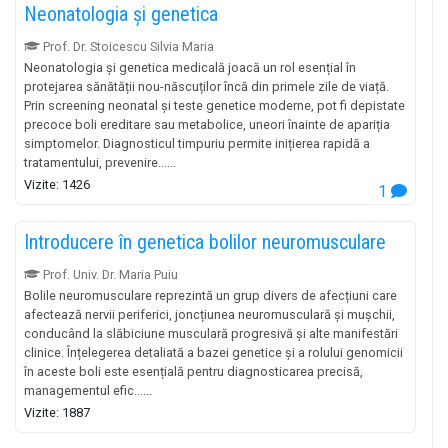
Neonatologia și genetica
Prof. Dr. Stoicescu Silvia Maria
Neonatologia și genetica medicală joacă un rol esențial în
protejarea sănătății nou-născuților încă din primele zile de viață.
Prin screening neonatal și teste genetice moderne, pot fi depistate
precoce boli ereditare sau metabolice, uneori înainte de apariția
simptomelor. Diagnosticul timpuriu permite inițierea rapidă a
tratamentului, prevenire......
Vizite: 1426
1
Introducere în genetica bolilor neuromusculare
Prof. Univ. Dr. Maria Puiu
Bolile neuromusculare reprezintă un grup divers de afecțiuni care
afectează nervii periferici, joncțiunea neuromusculară și mușchii,
conducând la slăbiciune musculară progresivă și alte manifestări
clinice. Înțelegerea detaliată a bazei genetice și a rolului genomicii
în aceste boli este esențială pentru diagnosticarea precisă,
managementul efic......
Vizite: 1887