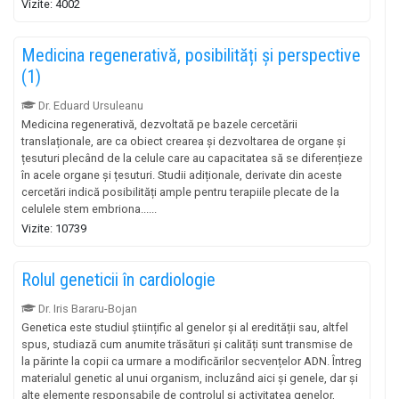
Vizite: 4002
Medicina regenerativă, posibilități și perspective
(1)
Dr. Eduard Ursuleanu
Medicina regenerativă, dezvoltată pe bazele cercetării
translaționale, are ca obiect crearea și dezvoltarea de organe și
țesuturi plecând de la celule care au capacitatea să se diferențieze
în acele organe și țesuturi. Studii adiționale, derivate din aceste
cercetări indică posibilități ample pentru terapiile plecate de la
celulele stem embriona......
Vizite: 10739
Rolul geneticii în cardiologie
Dr. Iris Bararu-Bojan
Genetica este studiul științific al genelor și al eredității sau, altfel
spus, studiază cum anumite trăsături și calități sunt transmise de
la părinte la copii ca urmare a modificărilor secvențelor ADN. Întreg
materialul genetic al unui organism, incluzând aici și genele, dar și
alte elemente responsabile de controlul și activitatea genelor,