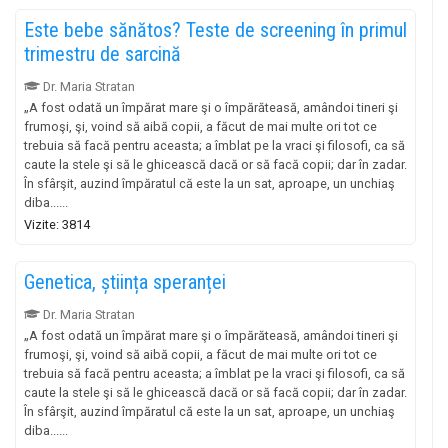
Este bebe sănătos? Teste de screening în primul
trimestru de sarcină
Dr. Maria Stratan
„A fost odată un împărat mare şi o împărăteasă, amândoi tineri şi
frumoşi, şi, voind să aibă copii, a făcut de mai multe ori tot ce
trebuia să facă pentru aceasta; a îmblat pe la vraci şi filosofi, ca să
caute la stele şi să le ghicească dacă or să facă copii; dar în zadar.
În sfârşit, auzind împăratul că este la un sat, aproape, un unchiaş
diba......
Vizite: 3814
Genetica, știința speranței
Dr. Maria Stratan
„A fost odată un împărat mare şi o împărăteasă, amândoi tineri şi
frumoşi, şi, voind să aibă copii, a făcut de mai multe ori tot ce
trebuia să facă pentru aceasta; a îmblat pe la vraci şi filosofi, ca să
caute la stele şi să le ghicească dacă or să facă copii; dar în zadar.
În sfârşit, auzind împăratul că este la un sat, aproape, un unchiaş
diba......