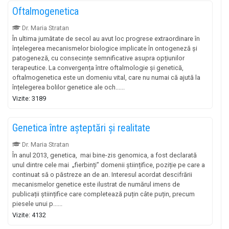
Oftalmogenetica
Dr. Maria Stratan
În ultima jumătate de secol au avut loc progrese extraordinare în
înțelegerea mecanismelor biologice implicate în ontogeneză și
patogeneză, cu consecințe semnificative asupra opțiunilor
terapeutice. La convergența între oftalmologie și genetică,
oftalmogenetica este un domeniu vital, care nu numai că ajută la
înțelegerea bolilor genetice ale och......
Vizite: 3189
Genetica între așteptări și realitate
Dr. Maria Stratan
În anul 2013, genetica, mai bine-zis genomica, a fost declarată
unul dintre cele mai „fierbinți” domenii științifice, poziție pe care a
continuat să o păstreze an de an. Interesul acordat descifrării
mecanismelor genetice este ilustrat de numărul imens de
publicații științifice care completează puțin câte puțin, precum
piesele unui p......
Vizite: 4132