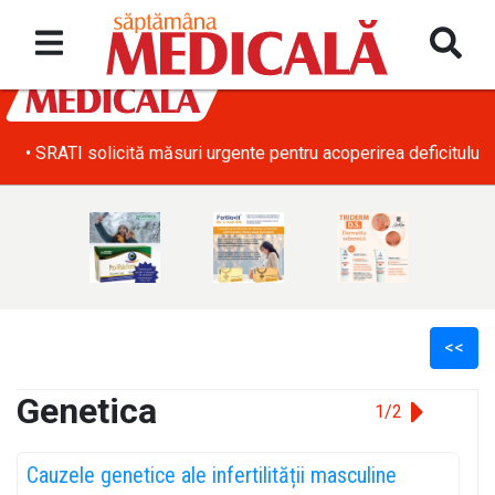
• SRATI solicită măsuri urgente pentru acoperirea deficitului d
<<
Genetica
1/2
l
Cauzele genetice ale infertilității masculine