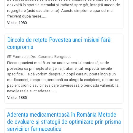
dezvoltă în spatele sternului și iradiază spre gât, însoțită uneori de
regurgitare (acid sau alimente). Aceste simptome apar cel mai
frecvent după mese......
Vizite: 1980
Dincolo de rețete Povestea unei misiuni fără
compromis
Farmacist Drd. Cosmina Bengescu
Fiecare pacient merită un loc unde vocea lui contează, unde
povestea sa primește atenție, iar tratamentul respectă nevoile
specifice. Fie că vorbim despre un copil care nu poate înghiți un
medicament, despre o persoană cu alergii la excipienți, despre un
pacient cronic sau cineva care traversează o perioadă vulnerabilă,
nevoile reale sunt adesea......
Vizite: 1885
Aderența medicamentoasă în România Metode
de evaluare și strategii de optimizare prin prisma
serviciilor farmaceutice