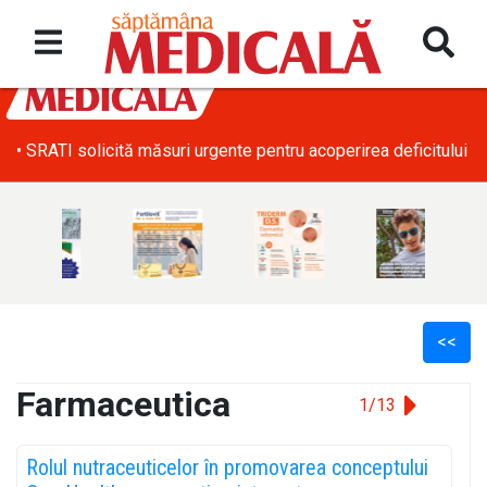
• SRATI solicită măsuri urgente pentru acoperirea deficitului d
<<
Farmaceutica
1/13
l
Rolul nutraceuticelor în promovarea conceptului