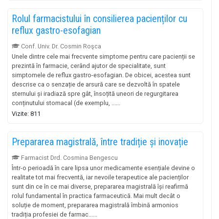
Rolul farmacistului în consilierea pacienților cu
reflux gastro-esofagian
Conf. Univ. Dr. Cosmin Roşca
Unele dintre cele mai frecvente simptome pentru care pacienții se
prezintă în farmacie, cerând ajutor de specialitate, sunt
simptomele de reflux gastro-esofagian. De obicei, acestea sunt
descrise ca o senzație de arsură care se dezvoltă în spatele
sternului și iradiază spre gât, însoțită uneori de regurgitarea
conținutului stomacal (de exemplu, ......
Vizite: 811
Prepararea magistrală, între tradiție și inovație
Farmacist Drd. Cosmina Bengescu
Într-o perioadă în care lipsa unor medicamente esențiale devine o
realitate tot mai frecventă, iar nevoile terapeutice ale pacienților
sunt din ce în ce mai diverse, prepararea magistrală își reafirmă
rolul fundamental în practica farmaceutică. Mai mult decât o
soluție de moment, prepararea magistrală îmbină armonios
tradiția profesiei de farmac......