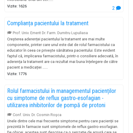
Vizite: 1626
2
Complianța pacientului la tratament
Prof. Univ. Emerit Dr. Farm. Dumitru Lupuliasa
Creșterea aderenței pacientului la tratament are mai multe
componente, printer care unul este dat de rolul farmacistului ca
educator în ceea ce privește sănătatea pacientului. Este evident
faptul că, implicarea farmacistului, printr-o consiliere adecvată, în
aderența la tratament are ca rezultat mai buna înțelegere de către
pacient a medicației ......
Vizite: 1776
Rolul farmacistului în managementul pacienților
cu simptome de reflux gastro-esofagian -
utilizarea inhibitorilor de pompă de protoni
Conf. Univ. Dr. Cosmin Roşca
Unele dintre cele mai frecvente simptome pentru care pacienții se
prezintă în farmacie sunt simptomele de reflux gastro-esofagian.
De obicei, acestea sunt descrise ca o senzație de arsură care se