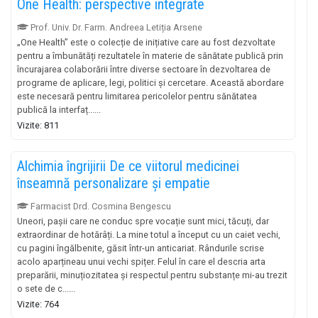
One Health: perspective integrate
Prof. Univ. Dr. Farm. Andreea Letiția Arsene
„One Health” este o colecție de inițiative care au fost dezvoltate
pentru a îmbunătăți rezultatele în materie de sănătate publică prin
încurajarea colaborării între diverse sectoare în dezvoltarea de
programe de aplicare, legi, politici și cercetare. Această abordare
este necesară pentru limitarea pericolelor pentru sănătatea
publică la interfaț......
Vizite: 811
Alchimia îngrijirii De ce viitorul medicinei
înseamnă personalizare și empatie
Farmacist Drd. Cosmina Bengescu
Uneori, pașii care ne conduc spre vocație sunt mici, tăcuți, dar
extraordinar de hotărâți. La mine totul a început cu un caiet vechi,
cu pagini îngălbenite, găsit într-un anticariat. Rândurile scrise
acolo aparțineau unui vechi spițer. Felul în care el descria arta
preparării, minuțiozitatea și respectul pentru substanțe mi-au trezit
o sete de c......
Vizite: 764