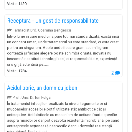
Vizite: 1420
Receptura - Un gest de responsabilitate
Farmacist Drd. Cosmina Bengescu
Într-o lume în care medicina pare tot mai standardizată, există încă
un concept uman, unde tratamentul nu este standard, ci este creat
pentru un singur om. Acolo unde fiecare gram sau milligram
contează și fiecare alegere poate schimba o viață, inovația nu
înseamnă neapărat tehnologii reci, ci responsabilitate, experiență
și o grijă autentică pe......
Vizite: 1784
2
Acidul boric, un domn cu joben
Prof. Univ. Dr. Ion Fulga
În tratamentul infecțiilor localizate la nivelul tegumentelor și
mucoaselor accesibile pot fi utilizate atât antibiotice cât și
antiseptice. Antibioticele au mecanism de acțiune foarte specific
asupra microbilor dar pot dezvolta rezistență microbiană, pe când
antisepticele acționează nespecific dar nu dezvoltă rezistență
microbiană. Unul din cel......