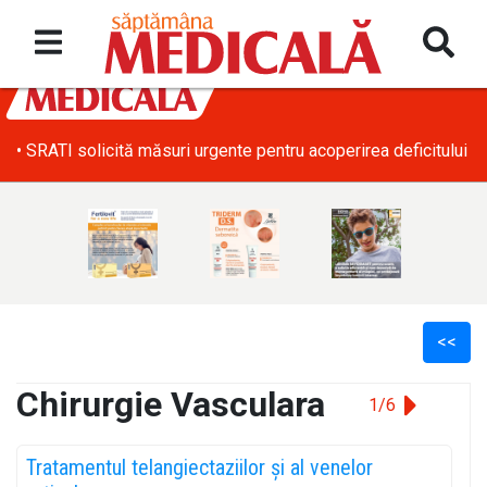
• SRATI solicită măsuri urgente pentru acoperirea deficitului d
<<
Chirurgie Vasculara
1/6
l
Tratamentul telangiectaziilor și al venelor