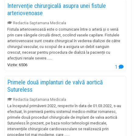
Intervenție chirurgicală asupra unei fistule
arteriovenoase
Redactia Saptamana Medicala
Fistula arteriovenoasă este o comunicare între o arteră și o venă
prin care sângele circulă direct, ocolind vasele capilare. Fistulele
arteriovenoase sunt create chirurgical în vederea dializei de către
chirurgul vascular, cu scopul de a asigura un debit sanguin
crescut, necesar pentru procedura de dializă la pacienții cu
afecțiuni renale severe......
Vizite: 6506
1
Primele două implanturi de valvă aortică
Sutureless
Redactia Saptamana Medicala
La începutul primăverii 2022, respectiv în data de 01.03.2022, s-au
efectuat, în premieră pentru sistemul medico-militar romanesc,
primele două proceduri chirurgicale de implant de valva aortică
Sutureless.În prezent, pe baza noilor tehnologii medicale,
intervenţiile chirurgicale cardiovasculare se realizează prin
procedee tot mai moderne, care ......