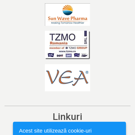
Linkuri
Ediția curentă
Acest site utilizează cookie-uri