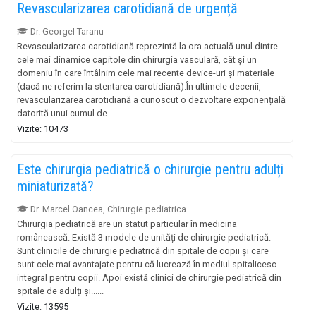
Revascularizarea carotidiană de urgență
Dr. Georgel Taranu
Revascularizarea carotidiană reprezintă la ora actuală unul dintre
cele mai dinamice capitole din chirurgia vasculară, cât și un
domeniu în care întâlnim cele mai recente device-uri și materiale
(dacă ne referim la stentarea carotidiană).În ultimele decenii,
revascularizarea carotidiană a cunoscut o dezvoltare exponențială
datorită unui cumul de......
Vizite: 10473
Este chirurgia pediatrică o chirurgie pentru adulți
miniaturizată?
Dr. Marcel Oancea, Chirurgie pediatrica
Chirurgia pediatrică are un statut particular în medicina
românească. Există 3 modele de unități de chirurgie pediatrică.
Sunt clinicile de chirurgie pediatrică din spitale de copii și care
sunt cele mai avantajate pentru că lucrează în mediul spitalicesc
integral pentru copii. Apoi există clinici de chirurgie pediatrică din
spitale de adulți și......
Vizite: 13595