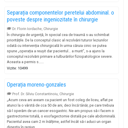
Separația componentelor peretelui abdominal. o
poveste despre ingeniozitate în chirurgie
Dr. Florin Iordache, Chirurgie
În chirurgia de urgență, în special cea de traumă s-au schimbat
prioritățile. De la conceptul clasic al rezolvării tuturor leziunilor
odată cu intervenția chirurgicală în urma căruia cinic se putea
spune „operația a reușit dar pacientul… a murit”, s-a ajuns la
conceptul rezolvării primare a tulburărilor fiziopatologice severe.
Aceasta a permis s......
Vizite: 10499
Operația moreno-gonzales
Prof. Dr. Silviu Constantinoiu, Chirurgie
„Acum ceva ani aveam ca pacient un fost coleg de liceu, aflat pe
atunci la o vârstă de cca 50 de ani, deci încă tânăr, pe care trebuia
să-l operăm de un cancer esogastric. Ne-am propus să-i facem o
gastrectomie totală, o esofagectomie distală pe cale abdominală.
Pacientul avea cam 2 m înălțime, astfel încât să-i aduci un organ
digestiv în regiun......