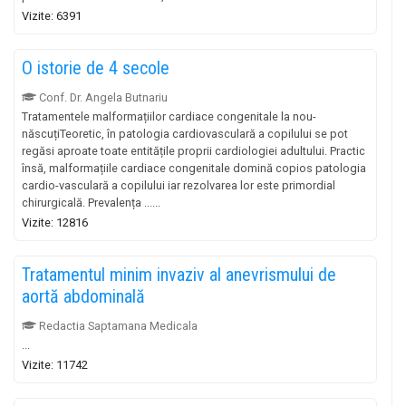
Vizite: 6391
O istorie de 4 secole
Conf. Dr. Angela Butnariu
Tratamentele malformațiilor cardiace congenitale la nou-
născuțiTeoretic, în patologia cardiovasculară a copilului se pot
regăsi aproate toate entitățile proprii cardiologiei adultului. Practic
însă, malformațiile cardiace congenitale domină copios patologia
cardio-vasculară a copilului iar rezolvarea lor este primordial
chirurgicală. Prevalența ......
Vizite: 12816
Tratamentul minim invaziv al anevrismului de
aortă abdominală
Redactia Saptamana Medicala
...
Vizite: 11742