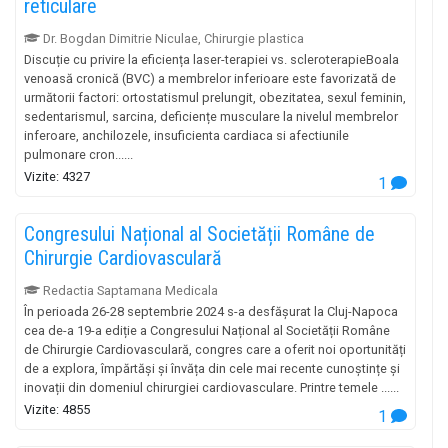
reticulare
Dr. Bogdan Dimitrie Niculae, Chirurgie plastica
Discuție cu privire la eficiența laser-terapiei vs. scleroterapieBoala
venoasă cronică (BVC) a membrelor inferioare este favorizată de
următorii factori: ortostatismul prelungit, obezitatea, sexul feminin,
sedentarismul, sarcina, deficiențe musculare la nivelul membrelor
inferoare, anchilozele, insuficienta cardiaca si afectiunile
pulmonare cron......
Vizite: 4327
1
Congresului Național al Societății Române de
Chirurgie Cardiovasculară
Redactia Saptamana Medicala
În perioada 26-28 septembrie 2024 s-a desfășurat la Cluj-Napoca
cea de-a 19-a ediție a Congresului Național al Societății Române
de Chirurgie Cardiovasculară, congres care a oferit noi oportunități
de a explora, împărtăși și învăța din cele mai recente cunoștințe și
inovații din domeniul chirurgiei cardiovasculare. Printre temele ......
Vizite: 4855
1