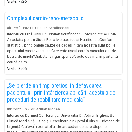
Vizite: 7726
Complexul cardio-reno-metabolic
Prof. Univ. Dr. Cristian Serafinceanu
Interviu cu Prof. Univ. Dr. Cristian Serafinceanu, președinte ASRMN –
Asociația pentru Studii Reno-Metabolice și NutriționaleConform
statisticii, principalele cauze de deces în țara noastră sunt bolile
aparatului cardiovascular. Care este riscul cardio-vascular dat de
boala de rinichi?Diabetul singur, „per se”, este cea mai importantă
cauză de m......
Vizite: 8506
„Se pierde un timp prețios, în defavoarea
pacientului, prin întârzierea aplicării acestuia de
proceduri de reabilitare medicală“
Conf. univ. dr. Adrian Bighea
Interviu cu Domnul Conferențiar Universitar Dr. Adrian Bighea, Șef
Clinică Medicină Fizică și Reabilitare din Spitalul Clinic Județean de
Urgență CraiovaÎn portofoliul de proceduri de care dispune