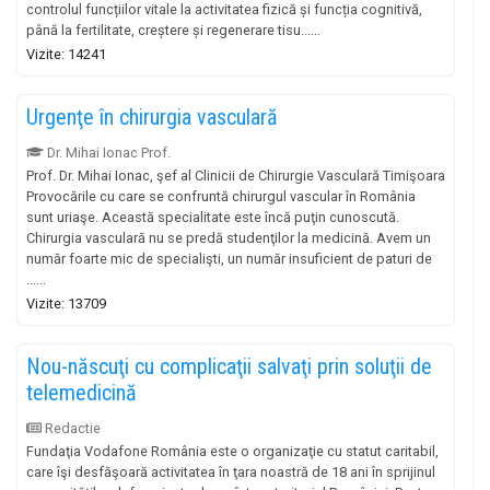
controlul funcțiilor vitale la activitatea fizică și funcția cognitivă,
până la fertilitate, creștere și regenerare tisu......
Vizite: 14241
Urgenţe în chirurgia vasculară
Dr. Mihai Ionac Prof.
Prof. Dr. Mihai Ionac, şef al Clinicii de Chirurgie Vasculară Timişoara
Provocările cu care se confruntă chirurgul vascular în România
sunt uriaşe. Această specialitate este încă puţin cunoscută.
Chirurgia vasculară nu se predă studenţilor la medicină. Avem un
număr foarte mic de specialişti, un număr insuficient de paturi de
......
Vizite: 13709
Nou-născuţi cu complicaţii salvaţi prin soluţii de
telemedicină
Redactie
Fundaţia Vodafone România este o organizaţie cu statut caritabil,
care îşi desfăşoară activitatea în ţara noastră de 18 ani în sprijinul