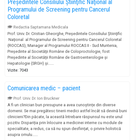
Președintele Consiliului Știinţific Naţional al
Programului de Screening pentru Cancerul
Coloretal
Redactia Saptamana Medicala
Prof. Univ. Dr. Cristian Gheorghe, Președintele Consiliului Știinţific
Naţional al Programului de Screening pentru Cancerul Coloretal
(ROCCAS), Manager al Programului ROCCAS II - Sud Muntenia,
Președinte al Societăţii Române de Coloproctologie, fost
Președinte al Societății Române de Gastroenterologie și
Hepatologie (SRGH) și......
Vizite: 7043
Comunicarea medic – pacient
Prof. Univ. Dr. Ion Bruckner
A fi un clinician bun presupune a avea cunoștințe din diverse
domenii. Se mai pregătesc tinerii medici astfel încât să devină buni
clinicieni?Din păcate, la această întrebare răspunsul nu este unul
pozitiv. Dispariția prin înlocuire a medicinei interne cu module de
specialitate, a redus, ca să nu spun desființat, o privire holistică
asupra omulu......