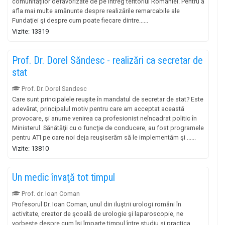
comunităţilor defavorizate de pe întreg teritoriul României. Pentru a
afla mai multe amănunte despre realizările remarcabile ale
Fundaţiei şi despre cum poate fiecare dintre......
Vizite: 13319
Prof. Dr. Dorel Săndesc - realizări ca secretar de
stat
Prof. Dr. Dorel Sandesc
Care sunt principalele reuşite în mandatul de secretar de stat? Este
adevărat, principalul motiv pentru care am acceptat această
provocare, şi anume venirea ca profesionist neîncadrat politic în
Ministerul Sănătăţii cu o funcţie de conducere, au fost programele
pentru ATI pe care noi deja reuşiserăm să le implementăm şi ......
Vizite: 13810
Un medic învaţă tot timpul
Prof. dr. Ioan Coman
Profesorul Dr. Ioan Coman, unul din iluştrii urologi români în
activitate, creator de şcoală de urologie şi laparoscopie, ne
vorbeşte despre cum îşi împarte timpul între studiu si practica