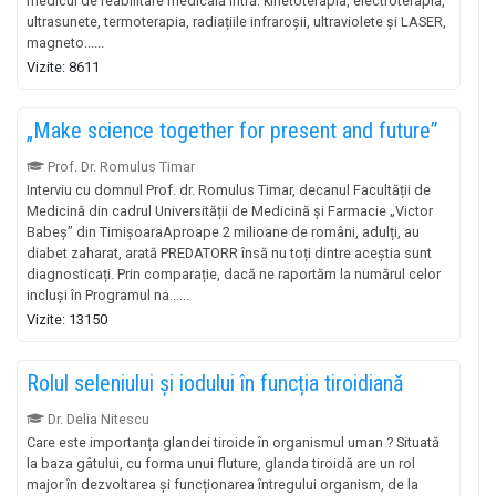
medicul de reabilitare medicală intră: kinetoterapia, electroterapia,
ultrasunete, termoterapia, radiațiile infraroșii, ultraviolete și LASER,
magneto......
Vizite: 8611
„Make science together for present and future”
Prof. Dr. Romulus Timar
Interviu cu domnul Prof. dr. Romulus Timar, decanul Facultății de
Medicină din cadrul Universității de Medicină și Farmacie „Victor
Babeș” din TimișoaraAproape 2 milioane de români, adulți, au
diabet zaharat, arată PREDATORR însă nu toți dintre aceștia sunt
diagnosticați. Prin comparație, dacă ne raportăm la numărul celor
incluși în Programul na......
Vizite: 13150
Rolul seleniului și iodului în funcția tiroidiană
Dr. Delia Nitescu
Care este importanța glandei tiroide în organismul uman ? Situată
la baza gâtului, cu forma unui fluture, glanda tiroidă are un rol
major în dezvoltarea și funcționarea întregului organism, de la