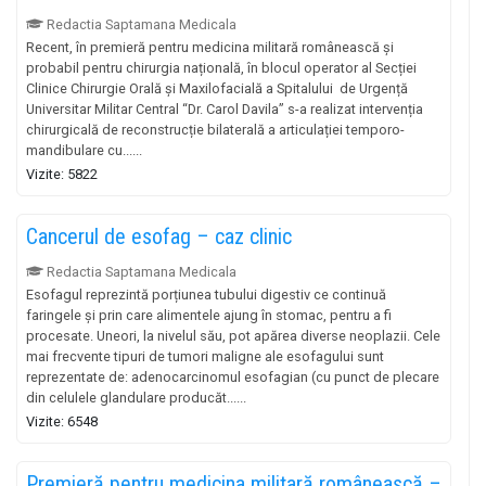
Redactia Saptamana Medicala
Recent, în premieră pentru medicina militară românească și
probabil pentru chirurgia națională, în blocul operator al Secției
Clinice Chirurgie Orală și Maxilofacială a Spitalului de Urgență
Universitar Militar Central “Dr. Carol Davila” s-a realizat intervenția
chirurgicală de reconstrucție bilaterală a articulației temporo-
mandibulare cu......
Vizite: 5822
Cancerul de esofag – caz clinic
Redactia Saptamana Medicala
Esofagul reprezintă porțiunea tubului digestiv ce continuă
faringele și prin care alimentele ajung în stomac, pentru a fi
procesate. Uneori, la nivelul său, pot apărea diverse neoplazii. Cele
mai frecvente tipuri de tumori maligne ale esofagului sunt
reprezentate de: adenocarcinomul esofagian (cu punct de plecare
din celulele glandulare producăt......
Vizite: 6548
Premieră pentru medicina militară românească –