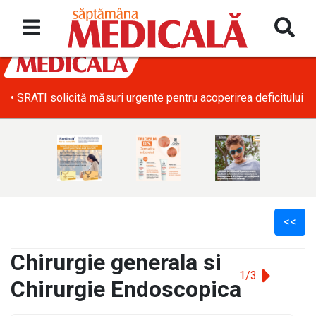
• SRATI solicită măsuri urgente pentru acoperirea deficitului d
<<
Chirurgie generala si
1/3
Chirurgie Endoscopica
l