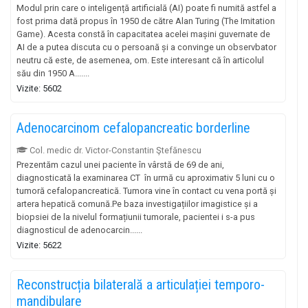
Modul prin care o inteligență artificială (AI) poate fi numită astfel a
fost prima dată propus în 1950 de către Alan Turing (The Imitation
Game). Acesta constă în capacitatea acelei mașini guvernate de
AI de a putea discuta cu o persoană și a convinge un observbator
neutru că este, de asemenea, om. Este interesant că în articolul
său din 1950 A.......
Vizite: 5602
Adenocarcinom cefalopancreatic borderline
Col. medic dr. Victor-Constantin Ştefănescu
Prezentăm cazul unei paciente în vârstă de 69 de ani,
diagnosticată la examinarea CT în urmă cu aproximativ 5 luni cu o
tumoră cefalopancreatică. Tumora vine în contact cu vena portă și
artera hepatică comună.Pe baza investigațiilor imagistice și a
biopsiei de la nivelul formațiunii tumorale, pacientei i s-a pus
diagnosticul de adenocarcin......
Vizite: 5622
Reconstrucția bilaterală a articulației temporo-
mandibulare