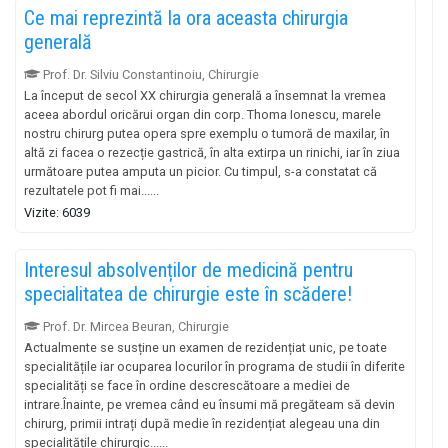
Ce mai reprezintă la ora aceasta chirurgia
generală
Prof. Dr. Silviu Constantinoiu, Chirurgie
La început de secol XX chirurgia generală a însemnat la vremea
aceea abordul oricărui organ din corp. Thoma Ionescu, marele
nostru chirurg putea opera spre exemplu o tumoră de maxilar, în
altă zi facea o rezecție gastrică, în alta extirpa un rinichi, iar în ziua
următoare putea amputa un picior. Cu timpul, s-a constatat că
rezultatele pot fi mai......
Vizite: 6039
Interesul absolvenților de medicină pentru
specialitatea de chirurgie este în scădere!
Prof. Dr. Mircea Beuran, Chirurgie
Actualmente se susține un examen de rezidențiat unic, pe toate
specialitățile iar ocuparea locurilor în programa de studii în diferite
specialități se face în ordine descrescătoare a mediei de
intrare.Înainte, pe vremea când eu însumi mă pregăteam să devin
chirurg, primii intrați după medie în rezidențiat alegeau una din
specialitățile chirurgic......