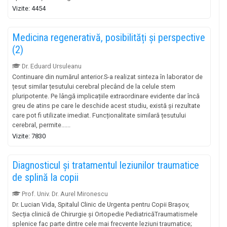
Vizite: 4454
Medicina regenerativă, posibilități și perspective
(2)
Dr. Eduard Ursuleanu
Continuare din numărul anterior.S-a realizat sinteza în laborator de
țesut similar țesutului cerebral plecând de la celule stem
pluripotente. Pe lângă implicațiile extraordinare evidente dar încă
greu de atins pe care le deschide acest studiu, există și rezultate
care pot fi utilizate imediat. Funcționalitate similară țesutului
cerebral, permite......
Vizite: 7830
Diagnosticul și tratamentul leziunilor traumatice
de splină la copii
Prof. Univ. Dr. Aurel Mironescu
Dr. Lucian Vida, Spitalul Clinic de Urgenta pentru Copii Brașov,
Secția clinică de Chirurgie și Ortopedie PediatricăTraumatismele
splenice fac parte dintre cele mai frecvente leziuni traumatice;