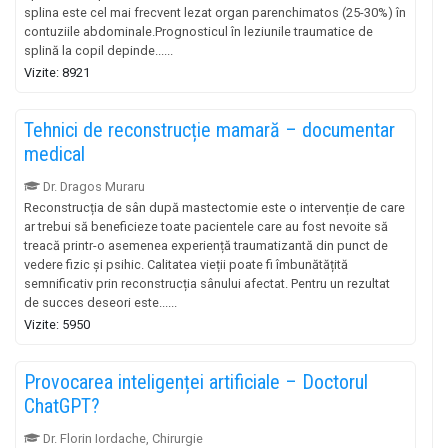
splina este cel mai frecvent lezat organ parenchimatos (25-30%) în
contuziile abdominale.Prognosticul în leziunile traumatice de
splină la copil depinde......
Vizite: 8921
Tehnici de reconstrucție mamară – documentar
medical
Dr. Dragos Muraru
Reconstrucția de sân după mastectomie este o intervenție de care
ar trebui să beneficieze toate pacientele care au fost nevoite să
treacă printr-o asemenea experiență traumatizantă din punct de
vedere fizic și psihic. Calitatea vieții poate fi îmbunătățită
semnificativ prin reconstrucția sânului afectat. Pentru un rezultat
de succes deseori este......
Vizite: 5950
Provocarea inteligenței artificiale – Doctorul
ChatGPT?
Dr. Florin Iordache, Chirurgie