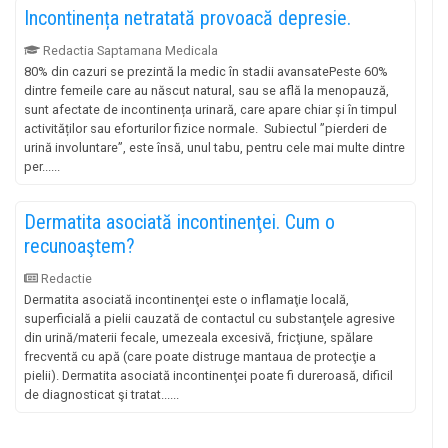
Incontinența netratată provoacă depresie.
Redactia Saptamana Medicala
80% din cazuri se prezintă la medic în stadii avansatePeste 60%
dintre femeile care au născut natural, sau se află la menopauză,
sunt afectate de incontinența urinară, care apare chiar și în timpul
activităților sau eforturilor fizice normale. Subiectul ”pierderi de
urină involuntare”, este însă, unul tabu, pentru cele mai multe dintre
per......
Dermatita asociată incontinenţei. Cum o
recunoaştem?
Redactie
Dermatita asociată incontinenţei este o inflamaţie locală,
superficială a pielii cauzată de contactul cu substanţele agresive
din urină/materii fecale, umezeala excesivă, fricţiune, spălare
frecventă cu apă (care poate distruge mantaua de protecţie a
pielii). Dermatita asociată incontinenţei poate fi dureroasă, dificil
de diagnosticat şi tratat......