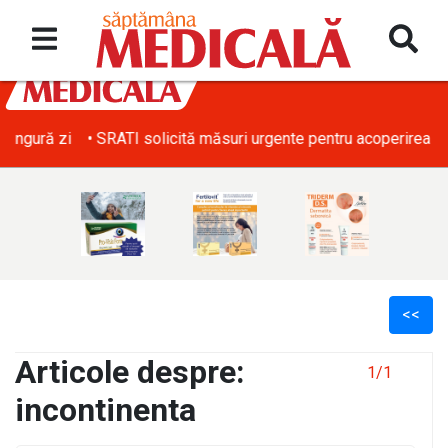
• SRATI solicită măsuri urgente pentru acoperirea deficitului d
<<
Articole despre:
1/1
incontinenta
l