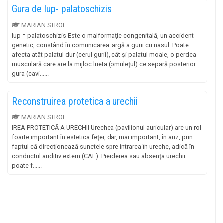
Gura de lup- palatoschizis
MARIAN STROE
lup = palatoschizis Este o malformaţie congenitală, un accident
genetic, constând în comunicarea largă a gurii cu nasul. Poate
afecta atât palatul dur (cerul gurii), cât şi palatul moale, o perdea
musculară care are la mijloc lueta (omuleţul) ce separă posterior
gura (cavi......
Reconstruirea protetica a urechii
MARIAN STROE
IREA PROTETICĂ A URECHII Urechea (pavilionul auricular) are un rol
foarte important în estetica feţei, dar, mai important, în auz, prin
faptul că direcţionează sunetele spre intrarea în ureche, adică în
conductul auditiv extern (CAE). Pierderea sau absenţa urechii
poate f......