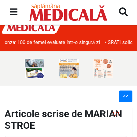
• SRATI solicită măsuri urgente pentru acoperirea deficitului d
<<
Articole scrise de MARIAN
1/1
STROE
l