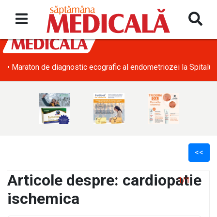
• Maraton de diagnostic ecografic al endometriozei la Spitalul
<<
Articole despre: cardiopatie
1/1
ischemica
l