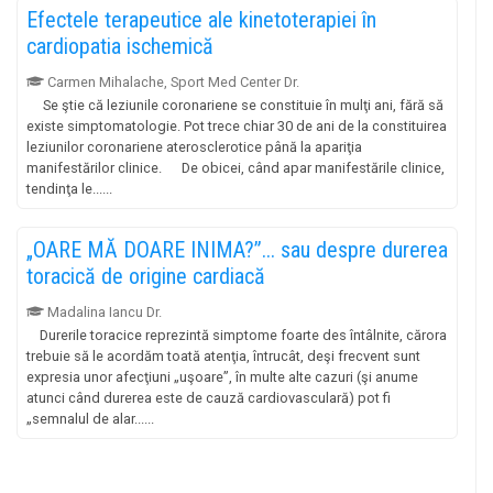
Efectele terapeutice ale kinetoterapiei în
cardiopatia ischemică
Carmen Mihalache, Sport Med Center Dr.
existe simptomatologie. Pot trece chiar 30 de ani de la constituirea
leziunilor coronariene aterosclerotice până la apariţia
manifestărilor clinice. De obicei, când apar manifestările clinice,
tendinţa le......
„OARE MĂ DOARE INIMA?”... sau despre durerea
toracică de origine cardiacă
Madalina Iancu Dr.
Durerile toracice reprezintă simptome foarte des întâlnite, cărora
trebuie să le acordăm toată atenţia, întrucât, deşi frecvent sunt
expresia unor afecţiuni „uşoare”, în multe alte cazuri (şi anume
atunci când durerea este de cauză cardiovasculară) pot fi
„semnalul de alar......