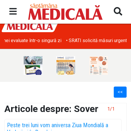
• SRATI solicită măsuri urgente pentru acoperirea deficitului d
<<
Articole despre: Sover
1/1
l
Peste trei luni vom aniversa Ziua Mondială a