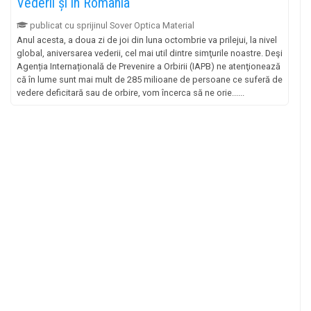
Vederii și în România
publicat cu sprijinul Sover Optica Material
Anul acesta, a doua zi de joi din luna octombrie va prilejui, la nivel
global, aniversarea vederii, cel mai util dintre simţurile noastre. Deşi
Agenția Internațională de Prevenire a Orbirii (IAPB) ne atenţionează
că în lume sunt mai mult de 285 milioane de persoane ce suferă de
vedere deficitară sau de orbire, vom încerca să ne orie......