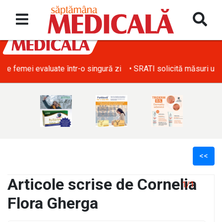
• SRATI solicită măsuri urgente pentru acoperirea deficitului d
<<
Articole scrise de Cornelia
1/1
Flora Gherga
l