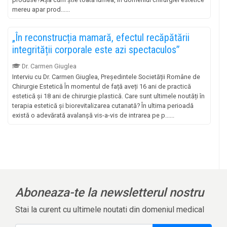
mereu apar prod......
„În reconstrucția mamară, efectul recăpătării
integrității corporale este azi spectaculos”
Dr. Carmen Giuglea
Interviu cu Dr. Carmen Giuglea, Președintele Societății Române de
Chirurgie Estetică În momentul de față aveți 16 ani de practică
estetică și 18 ani de chirurgie plastică. Care sunt ultimele noutăți în
terapia estetică și biorevitalizarea cutanată? În ultima perioadă
există o adevărată avalanșă vis-a-vis de intrarea pe p......
Aboneaza-te la newsletterul nostru
Stai la curent cu ultimele noutati din domeniul medical