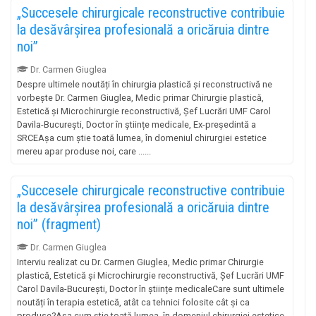
„Succesele chirurgicale reconstructive contribuie
la desăvârșirea profesională a oricăruia dintre
noi”
Dr. Carmen Giuglea
Despre ultimele noutăți în chirurgia plastică și reconstructivă ne
vorbește Dr. Carmen Giuglea, Medic primar Chirurgie plastică,
Estetică și Microchirurgie reconstructivă, Șef Lucrări UMF Carol
Davila-București, Doctor în științe medicale, Ex-președintă a
SRCEAșa cum știe toată lumea, în domeniul chirurgiei estetice
mereu apar produse noi, care ......
„Succesele chirurgicale reconstructive contribuie
la desăvârșirea profesională a oricăruia dintre
noi” (fragment)
Dr. Carmen Giuglea
Interviu realizat cu Dr. Carmen Giuglea, Medic primar Chirurgie
plastică, Estetică și Microchirurgie reconstructivă, Șef Lucrări UMF
Carol Davila-București, Doctor în științe medicaleCare sunt ultimele
noutăți în terapia estetică, atât ca tehnici folosite cât și ca
produse?Așa cum știe toată lumea, în domeniul chirurgiei estetice