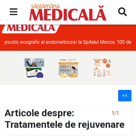
zi
• SRATI solicită măsuri urgente pentru acoperirea deficitului
<<
Articole despre:
1/1
Tratamentele de rejuvenare
l