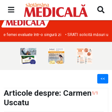
• SRATI solicită măsuri urgente pentru acoperirea deficitului d
<<
Articole despre: Carmen
1/1
Uscatu
l