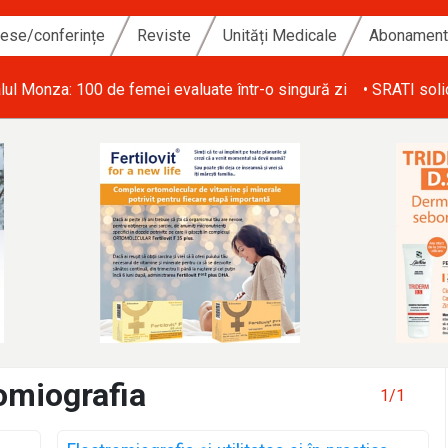
ese/conferințe
Reviste
Unități Medicale
Abonamen
lul Monza: 100 de femei evaluate într-o singură zi
• SRATI soli
romiografia
1/1