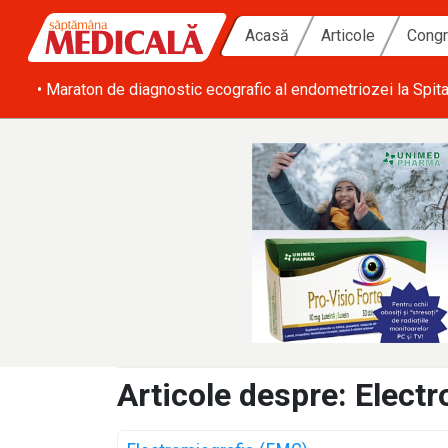
Acasă
Articole
Congr
bilă
• Maraton de diagnostic ecografic al endometriozei la Spita
Articole despre: Elect