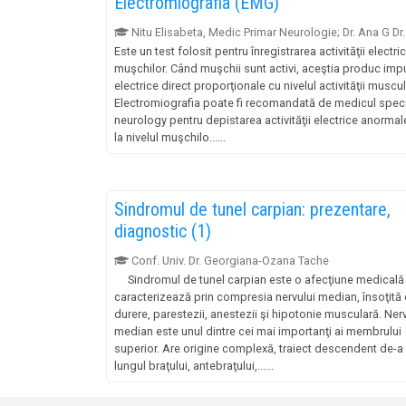
Electromiografia (EMG)
Nitu Elisabeta, Medic Primar Neurologie; Dr. Ana G Dr.
Este un test folosit pentru înregistrarea activităţii electri
muşchilor. Când muşchii sunt activi, aceştia produc impu
electrice direct proporţionale cu nivelul activităţii muscul
Electromiografia poate fi recomandată de medicul speci
neurology pentru depistarea activităţii electrice anormal
la nivelul muşchilo......
Sindromul de tunel carpian: prezentare,
diagnostic (1)
Conf. Univ. Dr. Georgiana-Ozana Tache
Sindromul de tunel carpian este o afecţiune medicală
caracterizează prin compresia nervului median, însoţită
durere, parestezii, anestezii şi hipotonie musculară. Ner
median este unul dintre cei mai importanţi ai membrului
superior. Are origine complexă, traiect descendent de-a
lungul braţului, antebraţului,......