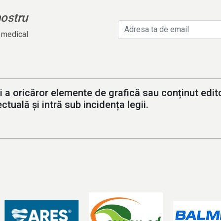
nostru
l medical
i a oricăror elemente de grafică sau conținut editor
ctuală și intră sub incidența legii.