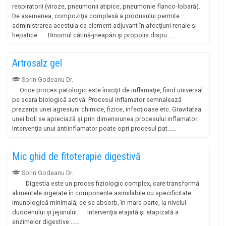
respiratorii (viroze, pneumonii atipice, pneumonie flanco-lobară).
De asemenea, compoziţia complexă a produsului permite
administrarea acestuia ca element adjuvant în afecţiuni renale şi
hepatice. Binomul cătină-jneapăn şi propolis dispu......
Artrosalz gel
Sorin Godeanu Dr.
Orice proces patologic este însoţit de inflamaţie, fiind universal
pe scara biologică activă. Procesul inflamator semnalează
prezenţa unei agresiuni chimice, fizice, infecţioase etc. Gravitatea
unei boli se apreciază şi prin dimensiunea procesului inflamator.
Intervenţia unui antiinflamator poate opri procesul pat......
Mic ghid de fitoterapie digestivă
Sorin Godeanu Dr.
Digestia este un proces fiziologic complex, care transformă
alimentele ingerate în componente asimilabile cu specificitate
imunologică minimală, ce se absorb, în mare parte, la nivelul
duodenului şi jejunului. Intervenţia etajată şi etapizată a
enzimelor digestive ......