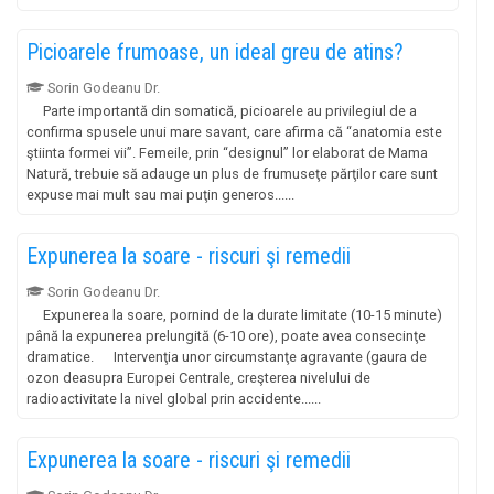
Picioarele frumoase, un ideal greu de atins?
Sorin Godeanu Dr.
Parte importantă din somatică, picioarele au privilegiul de a
confirma spusele unui mare savant, care afirma că “anatomia este
ştiinta formei vii”. Femeile, prin “designul” lor elaborat de Mama
Natură, trebuie să adauge un plus de frumuseţe părţilor care sunt
expuse mai mult sau mai puţin generos......
Expunerea la soare - riscuri şi remedii
Sorin Godeanu Dr.
Expunerea la soare, pornind de la durate limitate (10-15 minute)
până la expunerea prelungită (6-10 ore), poate avea consecinţe
dramatice. Intervenţia unor circumstanţe agravante (gaura de
ozon deasupra Europei Centrale, creşterea nivelului de
radioactivitate la nivel global prin accidente......
Expunerea la soare - riscuri şi remedii