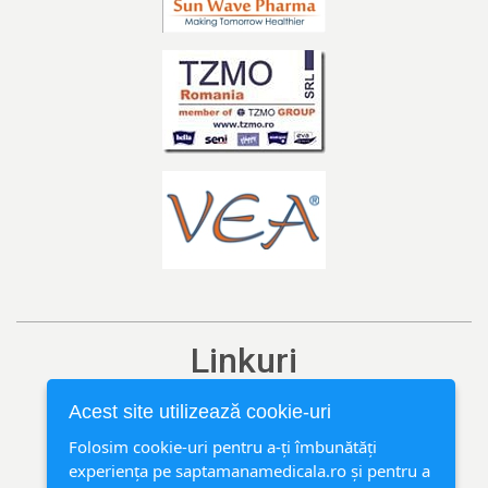
Linkuri
Ediția curentă
Acest site utilizează cookie-uri
Arhivă
Folosim cookie-uri pentru a-ți îmbunătăți
experiența pe saptamanamedicala.ro și pentru a
Rubrici