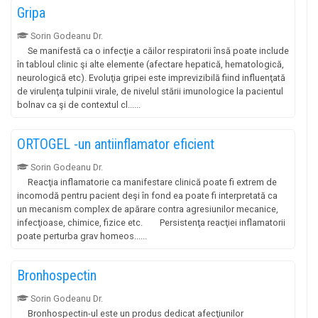
Gripa
Sorin Godeanu Dr.
Se manifestă ca o infecţie a căilor respiratorii însă poate include
în tabloul clinic şi alte elemente (afectare hepatică, hematologică,
neurologică etc). Evoluţia gripei este imprevizibilă fiind influenţată
de virulenţa tulpinii virale, de nivelul stării imunologice la pacientul
bolnav ca şi de contextul cl......
ORTOGEL -un antiinflamator eficient
Sorin Godeanu Dr.
Reacţia inflamatorie ca manifestare clinică poate fi extrem de
incomodă pentru pacient deşi în fond ea poate fi interpretată ca
un mecanism complex de apărare contra agresiunilor mecanice,
infecţioase, chimice, fizice etc. Persistenţa reacţiei inflamatorii
poate perturba grav homeos......
Bronhospectin
Sorin Godeanu Dr.
Bronhospectin-ul este un produs dedicat afecţiunilor