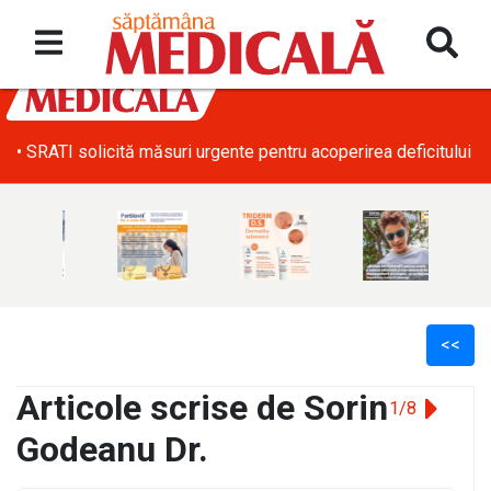
• SRATI solicită măsuri urgente pentru acoperirea deficitului d
<<
Articole scrise de Sorin
1/8
Godeanu Dr.
l