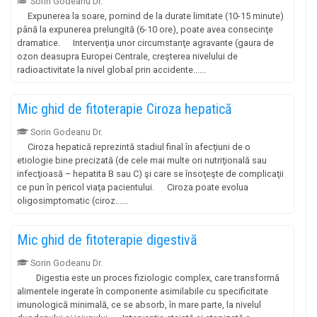
Sorin Godeanu Dr.
Expunerea la soare, pornind de la durate limitate (10-15 minute)
până la expunerea prelungită (6-10 ore), poate avea consecinţe
dramatice. Intervenţia unor circumstanţe agravante (gaura de
ozon deasupra Europei Centrale, creşterea nivelului de
radioactivitate la nivel global prin accidente......
Mic ghid ‏‏de fitoterapie Ciroza hepatică
Sorin Godeanu Dr.
Ciroza hepatică reprezintă stadiul final în afecţiuni de o
etiologie bine precizată (de cele mai multe ori nutriţională sau
infecţioasă – hepatita B sau C) şi care se însoţeşte de complicaţii
ce pun în pericol viaţa pacientului. Ciroza poate evolua
oligosimptomatic (ciroz......
Mic ghid de fitoterapie digestivă
Sorin Godeanu Dr.
Digestia este un proces fiziologic complex, care transformă
alimentele ingerate în componente asimilabile cu specificitate
imunologică minimală, ce se absorb, în mare parte, la nivelul