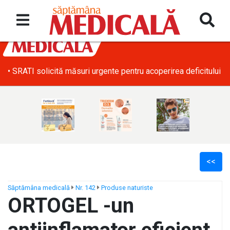
• SRATI solicită măsuri urgente pentru acoperirea deficitului d
<<
Săptămâna medicală
Nr. 142
Produse naturiste
ORTOGEL -un
ș