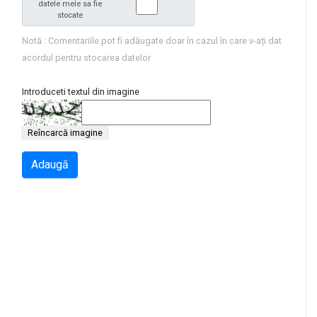
datele mele sa fie
stocate
Notă : Comentariile pot fi adăugate doar în cazul în care v-ați dat
acordul pentru stocarea datelor
Introduceti textul din imagine
Reîncarcă imagine
Adaugă