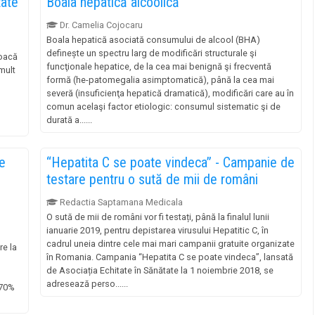
tate
Boala hepatică alcoolică
Dr. Camelia Cojocaru
Boala hepatică asociată consumului de alcool (BHA)
definește un spectru larg de modificări structurale şi
voacă
funcţionale hepatice, de la cea mai benignă şi frecventă
mult
formă (he-patomegalia asimptomatică), până la cea mai
severă (insuficienţa hepatică dramatică), modificări care au în
comun acelaşi factor etiologic: consumul sistematic şi de
durată a......
e
“Hepatita C se poate vindeca” - Campanie de
testare pentru o sută de mii de români
Redactia Saptamana Medicala
O sută de mii de români vor fi testați, până la finalul lunii
ianuarie 2019, pentru depistarea virusului Hepatitic C, în
cadrul uneia dintre cele mai mari campanii gratuite organizate
re la
în Romania. Campania “Hepatita C se poate vindeca”, lansată
de Asociația Echitate în Sănătate la 1 noiembrie 2018, se
adresează perso......
 70%