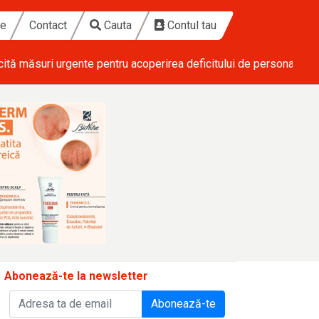
te
Contact
Cauta
Contul tau
ical
• Ponderas Academic Hospital investește 1,7 milioane de eu
Abonează-te la newsletter
Abonează-te