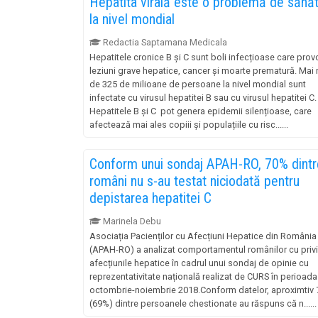
Hepatita virală este o problemă de sănă
la nivel mondial
Redactia Saptamana Medicala
Hepatitele cronice B și C sunt boli infecțioase care pro
leziuni grave hepatice, cancer și moarte prematură. Mai 
de 325 de milioane de persoane la nivel mondial sunt
infectate cu virusul hepatitei B sau cu virusul hepatitei C.
Hepatitele B și C pot genera epidemii silențioase, care
afectează mai ales copiii și populațiile cu risc......
Conform unui sondaj APAH-RO, 70% dintr
români nu s-au testat niciodată pentru
depistarea hepatitei C
Marinela Debu
Asociația Pacienților cu Afecțiuni Hepatice din România
(APAH-RO) a analizat comportamentul românilor cu privi
afecțiunile hepatice în cadrul unui sondaj de opinie cu
reprezentativitate națională realizat de CURS în perioada
octombrie-noiembrie 2018.Conform datelor, aproximtiv
(69%) dintre persoanele chestionate au răspuns că n......