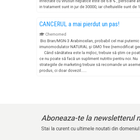
infectate cu virusuri hepatice este de 6.8 % , persoane af
in tratament sunt in jur de 30000, iar cheltuielile sunt de 1 .
CANCERUL a mai pierdut un pas!
Chemomed
Bio Bran/MGN-3 Arabinoxilan, probabil cel mai puternic
imunomodulator NATURAL şi GMO free (nemodificat gen
Când sănătatea este la mijloc, trebuie să ştim ce poat
ce nu poate să facă un supliment nutritiv pentru noi. Nu
strategiile de marketing trebuie să recomande un asem
produs, ci doar dovezil......
Aboneaza-te la newsletterul 
Stai la curent cu ultimele noutati din domeniu