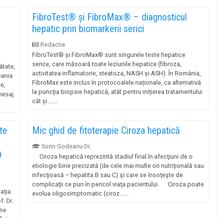
FibroTest® și FibroMax® – diagnosticul
hepatic prin biomarkerii serici
Redactie
FibroTest® și FibroMax® sunt singurele teste hepatice
serice, care măsoară toate leziunile hepatice (fibroza,
ătate,
activitatea inflamatorie, steatoza, NASH și ASH). În România,
pania
FibroMax este inclus în protocoalele naționale, ca alternativă
e,
la puncția biopsie hepatică, atât pentru inițierea tratamentului
mesaj
cât și ......
ste
Mic ghid ‏‏de fitoterapie Ciroza hepatică
Sorin Godeanu Dr.
a
Ciroza hepatică reprezintă stadiul final în afecţiuni de o
etiologie bine precizată (de cele mai multe ori nutriţională sau
infecţioasă – hepatita B sau C) şi care se însoţeşte de
complicaţii ce pun în pericol viaţa pacientului. Ciroza poate
aţia
evolua oligosimptomatic (ciroz......
. Dr.
ane