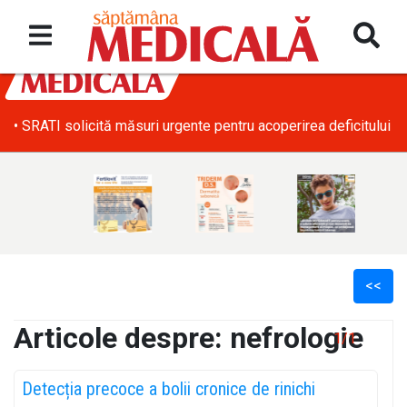
• SRATI solicită măsuri urgente pentru acoperirea deficitului d
<<
Articole despre: nefrologie
1/1
l
Detecția precoce a bolii cronice de rinichi