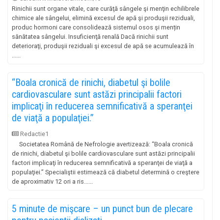
Rinichii sunt organe vitale, care curăţă sângele şi menţin echilibrele
chimice ale sângelui, elimină excesul de apă şi produşii reziduali,
produc hormoni care consolidează sistemul osos şi mențin
sănătatea sângelui. Insuficienţă renală Dacă rinichii sunt
deterioraţi, produşii reziduali şi excesul de apă se acumulează în
......
“Boala cronică de rinichi, diabetul şi bolile
cardiovasculare sunt astăzi principalii factori
implicaţi în reducerea semnificativă a speranţei
de viaţă a populaţiei.”
Redactie1
Societatea Română de Nefrologie avertizează: “Boala cronică
de rinichi, diabetul şi bolile cardiovasculare sunt astăzi principalii
factori implicaţi în reducerea semnificativă a speranţei de viaţă a
populaţiei.” Specialiştii estimează că diabetul determină o creştere
de aproximativ 12 ori a ris......
5 minute de mişcare – un punct bun de plecare