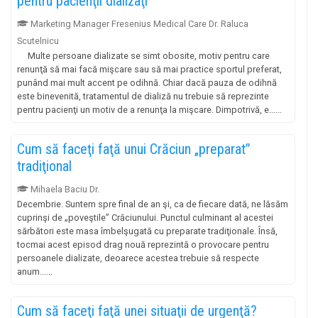
pentru pacienţii dializaţi
Marketing Manager Fresenius Medical Care Dr. Raluca
Scutelnicu
Multe persoane dializate se simt obosite, motiv pentru care
renunţă să mai facă mişcare sau să mai practice sportul preferat,
punând mai mult accent pe odihnă. Chiar dacă pauza de odihnă
este binevenită, tratamentul de dializă nu trebuie să reprezinte
pentru pacienţi un motiv de a renunţa la mişcare. Dimpotrivă, e......
Cum să faceţi faţă unui Crăciun „preparat”
tradiţional
Mihaela Baciu Dr.
Decembrie. Suntem spre final de an şi, ca de fiecare dată, ne lăsăm
cuprinşi de „poveştile” Crăciunului. Punctul culminant al acestei
sărbători este masa îmbelşugată cu preparate tradiţionale. Însă,
tocmai acest episod drag nouă reprezintă o provocare pentru
persoanele dializate, deoarece acestea trebuie să respecte
anum......
Cum să faceţi faţă unei situaţii de urgenţă?