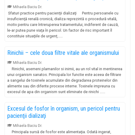
Mihaela Baciu Dr.
Sfaturi practice pentru pacienţii dializaţi Pentru persoanele cu
insuficienţă renală cronică, dializa reprezintă o procedură vitală,
motiv pentru care întreruperea tratamentului, indiferent de cauză,
le-ar putea pune viaţa în pericol. Un factor de risc important îl
constituie situaţiile de urgenţ......
Rinichii – cele doua filtre vitale ale organismului
Mihaela Baciu Dr.
Rinichii, asemeni plamanilor si inimii, au un rol vital in mentinerea
unui organism sanatos. Principala lor functie este aceea de filtrare
a sangelui de toxinele acumulate din degradarea proteinelor din
alimente sau din diferite procese interne. Toxinele impreuna cu
excesul de apa din organism sunt eliminate de rinichi ......
Excesul de fosfor în organism, un pericol pentru
pacienţii dializaţi
Mihaela Baciu Dr.
Principala sursă de fosfor este alimentaţia. Odată ingerat,