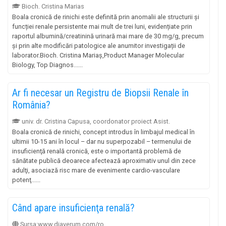
Bioch. Cristina Marias
Boala cronică de rinichi este definită prin anomalii ale structurii și
funcției renale persistente mai mult de trei luni, evidențiate prin
raportul albumină/creatinină urinară mai mare de 30 mg/g, precum
și prin alte modificări patologice ale anumitor investigații de
laborator.Bioch. Cristina Mariaș,Product Manager Molecular
Biology, Top Diagnos......
Ar fi necesar un Registru de Biopsii Renale în
România?
univ. dr. Cristina Capusa, coordonator proiect Asist.
Boala cronică de rinichi, concept introdus în limbajul medical în
ultimii 10-15 ani în locul – dar nu superpozabil – termenului de
insuficienţă renală cronică, este o importantă problemă de
sănătate publică deoarece afectează aproximativ unul din zece
adulţi, asociază risc mare de evenimente cardio-vasculare
potenţ......
Când apare insuficienţa renală?
Sursa:www.diaverum.com/ro