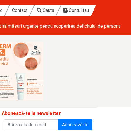
te
Contact
Cauta
Contul tau
ical
• Ponderas Academic Hospital investește 1,7 milioane de eu
Abonează-te la newsletter
Abonează-te