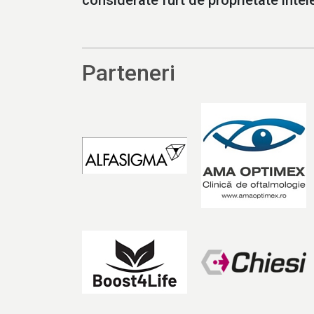
considerate furt de proprietate intele
Parteneri