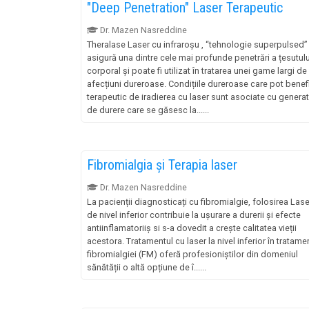
"Deep Penetration" Laser Terapeutic
Dr. Mazen Nasreddine
Theralase Laser cu infraroșu , “tehnologie superpulsed”
asigură una dintre cele mai profunde penetrări a țesutulu
corporal și poate fi utilizat în tratarea unei game largi de
afecțiuni dureroase. Condițiile dureroase care pot benef
terapeutic de iradierea cu laser sunt asociate cu genera
de durere care se găsesc la......
Fibromialgia și Terapia laser
Dr. Mazen Nasreddine
La pacienții diagnosticați cu fibromialgie, folosirea Lase
de nivel inferior contribuie la ușurare a durerii și efecte
antiinflamatoriiș si s-a dovedit a crește calitatea vieții
acestora. Tratamentul cu laser la nivel inferior în tratame
fibromialgiei (FM) oferă profesioniștilor din domeniul
sănătății o altă opțiune de î......