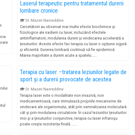
Laserul terapeutic pentru tratamentul durerii
lombare cronice
Dr. Mazen Nasreddine
i
Cercetătorii au observat mai multe efecte biochimice și
fiziologice ale iradierii cu laser, incluzând efectele
icia
antiinflamatorii, modularea durerii și vindecarea accelerată a
toare
țesuturilor. Aceste efecte fac terapia cu laser o opțiune sigură
și eficientă. Durerea lombară continuă să fie epidemică.
Marea majoritate a durerii acute a spatelu......
Terapia cu laser –tratarea leziunilor legate de
sport și a durerii provocate de acestea
rului
Dr. Mazen Nasreddine
Terapia laser este o modalitate non invazivă, non
medicamentoasă, care stimulează propriile mecanisme de
ntul
vindecare ale organismului, atât prin semnalizarea moleculară
cât şi prin modularea circulatorie. În cazul leziunilor ţesuturilor
moi şi a ţesuturilor conjunctive, terapia cu laser infraroşu
poate creşte rezistența finală ......