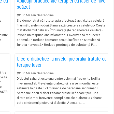
te cu
Aplicații practice ale terapiei cu laser de nivel
scăzut
Dr. Mazen Nasreddine
a
S-a demonstrat că fototerapia afectează activitatea celulară
în următoarele moduri:Stimulează creșterea celulelor.• Crește
metabolismul celular.• Îmbunătățește regenerarea celulară.•
dintre
Invocă un răspuns antiinflamator.• Favorizează reducerea
e
edemului.• Reduce formarea țesutului fibros.• Stimulează
funcția nervoasă.• Reduce producția de substanță P......
Ulcere diabetice la nivelul piciorului tratate cu
terapie laser
intre
Dr. Mazen Nasreddine
losită
Diabetul zaharat este una dintre cele mai frecvente boli la
r
nivel mondial. Prevalența diabetului la nivel mondial este
de
estimată la peste 371 milioane de persoane, iar numărul
 LASER
persoanelor cu diabet zaharat crește în fiecare țară. Una
dintre cele mai frecvente complicații ale diabetului zaharat
este sindromul piciorului diabetic. Acesta e......