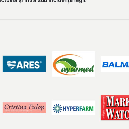
ctuală și intră sub incidența legii.