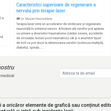
Caracteristici superioare de regenerare a
nervului prin terapie laser
) a
Dr. Mazen Nasreddine
e
Terapia laser este un accelerator de vindecare și regenerare
neuronală în sistemul nervos. Afecțiuni ale nervilor pot apărea
ca urmare a diverselor traumatisme (căderi severe, accidente
ind
de circulație, leziuni post traumatice) cât și a anumitor tipuri
de boli ce pot duce la deteriorarea nervilor (scleroza multiplă,
diabetul, spinab......
nostru
l medical
i a oricăror elemente de grafică sau conținut editor