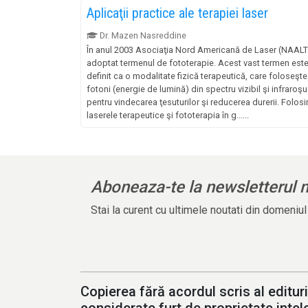
Aplicaţii practice ale terapiei laser
Dr. Mazen Nasreddine
În anul 2003 Asociaţia Nord Americană de Laser (NAALT
adoptat termenul de fototerapie. Acest vast termen est
definit ca o modalitate fizică terapeutică, care foloseşte
fotoni (energie de lumină) din spectru vizibil şi infraroşu
pentru vindecarea ţesuturilor şi reducerea durerii. Folos
laserele terapeutice şi fototerapia în g......
Aboneaza-te la newsletterul 
Stai la curent cu ultimele noutati din domeniu
Copierea fără acordul scris al edituri