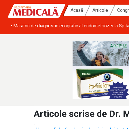
Acasă
Articole
Congr
ă zi
• SRATI solicită măsuri urgente pentru acoperirea deficitulu
Articole scrise de Dr.