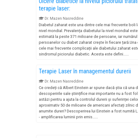
Ulcere diabetice la nivelul piciorului trata
terapie laser:
Dr. Mazen Nasreddine
Diabetul zaharat este una dintre cele mai frecvente boli l
nivel mondial. Prevalența diabetului la nivel mondial este
estimată la peste 371 milioane de persoane, iar numărul
persoanelor cu diabet zaharat crește în fiecare țară.Una 
cele mai frecvente complicații ale diabetului zaharat est
sindromul piciorului diabetic. Acesta este defini......
Terapie Laser în managementul durerii
Dr. Mazen Nasreddine
Ce credeți că Albert Einstein ar spune dacă știa că una d
descoperirile sale științifice mai importante nu a fost fo
astăzi pentru a ajuta la controlul durerii și suferinței celo
aproximativ 50 de milioane de americani afectați zilnic 
anumite dureri? Descoperirea lui Einstein a fost numită
- amplificarea luminii prin emis......