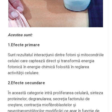
Acestea sunt:
1.Efecte primare
Sunt rezultatul interacţiunii dintre fotoni şi mitocondriile
celulei care captează direct şi transformă energia
fotonică în energie chimică folosită în reglarea
activităţii celulare.
2.Efecte secundare
În această categorie intră proliferarea celulară, sinteza
proteinelor; degranularea; secreţia factorului de
creştere; contracţia miofibroblastelor şi
neurotransmițătorilor-modificări ce apar în funcţie de