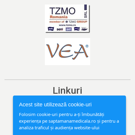
Linkuri
Ediția curentă
Acest site utilizează cookie-uri
Arhivă
Folosim cookie-uri pentru a-ți îmbunătăți
experiența pe saptamanamedicala.ro și pentru a
Rubrici
analiza traficul și audiența website-ului
Contact