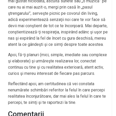
mai gustat niciodată, ascultă sunete sau „o muzică” pe
care nu ai mai auzit-o, mergi prin casă în „pasul
ştrengarului”, serveşte picnic pe covorul din living,
adică experimentează senzaţii noi care te vor face să
devii mai conştient de tot ce te înconjoară. Mai departe,
conştientizează-ţi respiraţia, inspirând adânc şi uşor pe
nas şi expirând la fel de încet cu gura deschisă, mereu
atent la ce gândeşti şi ce simţi despre toate acestea.
Apoi, fă-ţi planuri (mici, simple, imediate sau complexe
şi elaborate) şi urmăreşte realizarea lor, conectat
continuu cu tine şi cu realitatea exterioară, atent activ,
curios şi mereu interesat de fiecare pas parcurs.
Reflectând apoi, am certitudinea că vei constata
nenumărate schimbări referitor la felul în care percepi
realitatea înconjurătoare, dar mai ales la felul în care te
percepi, te simţi şi te raportezi la tine.
Comentarii