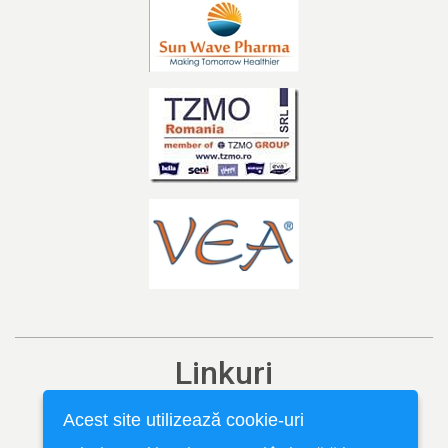
Linkuri
Ediția curentă
Acest site utilizează cookie-uri
Arhivă