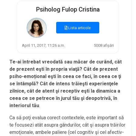
Psiholog Fulop Cristina
Lista articole
April 11, 2017, 11:26 a.m.
5008 afișări
Te-ai întrebat vreodată sau măcar de curând, cât
de prezent eşti în propria viaţă? Cât de prezent
psiho-emoțional eşti în ceea ce faci, în ceea ce ţi
se întâmplă? Cât de intens trăieşti experienţele
zilnice, cât de atent şi receptiv eşti la dinamica a
ceea ce se petrece în jurul tău şi deopotrivă, în
interiorul tău
.
Ca să poţi evalua corect contextele, este important să
te focusezi atât asupra gândurilor, cât şi asupra trăirilor
emoţionale, ambele paliere (cel cognitiv şi cel afectiv-