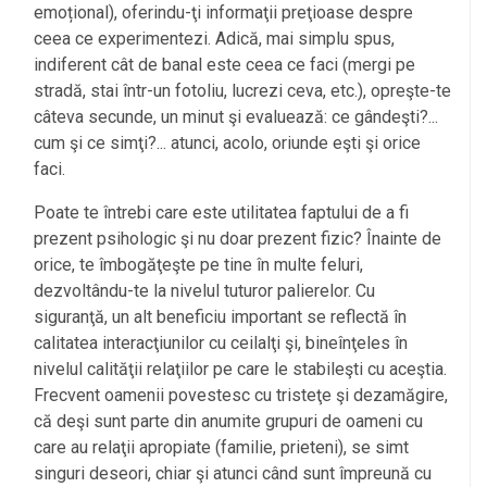
emoțional), oferindu-ţi informaţii preţioase despre
ceea ce experimentezi. Adică, mai simplu spus,
indiferent cât de banal este ceea ce faci (mergi pe
stradă, stai într-un fotoliu, lucrezi ceva, etc.), opreşte-te
câteva secunde, un minut şi evaluează: ce gândeşti?...
cum şi ce simţi?... atunci, acolo, oriunde eşti şi orice
faci.
Poate te întrebi care este utilitatea faptului de a fi
prezent psihologic şi nu doar prezent fizic? Înainte de
orice, te îmbogăţeşte pe tine în multe feluri,
dezvoltându-te la nivelul tuturor palierelor. Cu
siguranţă, un alt beneficiu important se reflectă în
calitatea interacţiunilor cu ceilalţi şi, bineînţeles în
nivelul calităţii relaţiilor pe care le stabileşti cu aceştia.
Frecvent oamenii povestesc cu tristeţe şi dezamăgire,
că deşi sunt parte din anumite grupuri de oameni cu
care au relaţii apropiate (familie, prieteni), se simt
singuri deseori, chiar şi atunci când sunt împreună cu