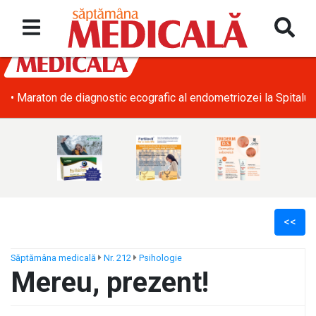
ră zi
• SRATI solicită măsuri urgente pentru acoperirea deficitu
<<
Săptămâna medicală
Nr. 212
Psihologie
Mereu, prezent!
ș