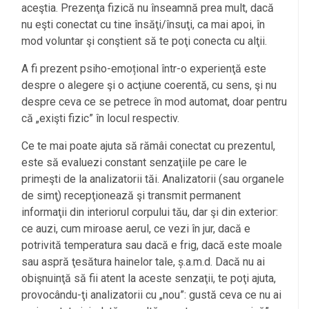
aceştia. Prezenţa fizică nu înseamnă prea mult, dacă
nu eşti conectat cu tine însăţi/însuţi, ca mai apoi, în
mod voluntar şi conştient să te poţi conecta cu alţii.
A fi prezent psiho-emoțional într-o experienţă este
despre o alegere şi o acţiune coerentă, cu sens, şi nu
despre ceva ce se petrece în mod automat, doar pentru
că „exişti fizic” în locul respectiv.
Ce te mai poate ajuta să rămâi conectat cu prezentul,
este să evaluezi constant senzaţiile pe care le
primeşti de la analizatorii tăi. Analizatorii (sau organele
de simţ) recepţionează şi transmit permanent
informaţii din interiorul corpului tău, dar şi din exterior:
ce auzi, cum miroase aerul, ce vezi în jur, dacă e
potrivită temperatura sau dacă e frig, dacă este moale
sau aspră ţesătura hainelor tale, ș.a.m.d. Dacă nu ai
obişnuinţă să fii atent la aceste senzaţii, te poţi ajuta,
provocându-ţi analizatorii cu „nou”: gustă ceva ce nu ai