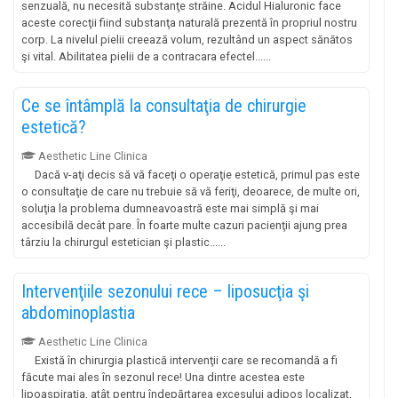
senzuală, nu necesită substanţe străine. Acidul Hialuronic face
aceste corecţii fiind substanţa naturală prezentă în propriul nostru
corp. La nivelul pielii creează volum, rezultând un aspect sănătos
şi vital. Abilitatea pielii de a contracara efectel......
Ce se întâmplă la consultaţia de chirurgie
estetică?
Aesthetic Line Clinica
Dacă v-aţi decis să vă faceţi o operaţie estetică, primul pas este
o consultaţie de care nu trebuie să vă feriţi, deoarece, de multe ori,
soluţia la problema dumneavoastră este mai simplă şi mai
accesibilă decât pare. În foarte multe cazuri pacienţii ajung prea
târziu la chirurgul estetician şi plastic......
Intervenţiile sezonului rece – liposucţia şi
abdominoplastia
Aesthetic Line Clinica
Există în chirurgia plastică intervenţii care se recomandă a fi
făcute mai ales în sezonul rece! Una dintre acestea este
lipoaspiraţia, atât pentru îndepărtarea excesului adipos localizat,