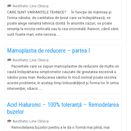
Aesthetic Line Clinica
CARE SUNT VARIANTELE TEHNICE? În funcţie de mărimea şi
forma sânului, de cantitatea de ţesut care se îndepărtează, se
poate alege varianta tehnică dorită. În anumite cazuri, se poate
renunţa la incizia verticală sau la cea orizontală. Rareori, când sânii
sunt foarte mari, este necesa......
Mamoplastia de reducere – partea I
Aesthetic Line Clinica
Pacientele care se supun mamoplastiei de reducere de multe ori
caută îndepărtarea simptomelor cauzate de greutatea excesivă a
sânilor prea mari. Reducerea sânilor în mod normal poate rezolva
aceste probleme, în acelaşi timp îmbunătăţind şi forma lor. În urma
intervenţiei, s&acir......
Acid Hialuronic – 100% toleranţă – Remodelarea
buzelor
Aesthetic Line Clinica
Remodelarea buzelor pentru a le da o formă mai plină, mai