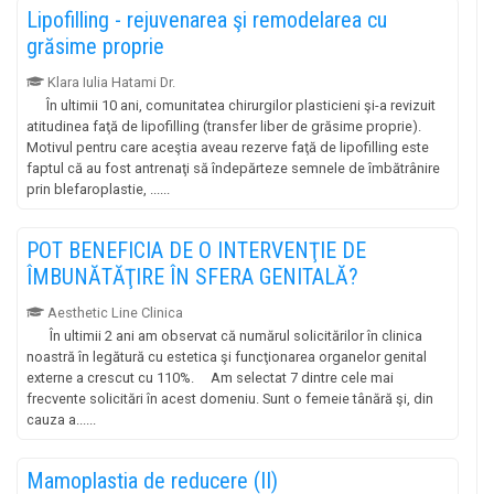
Lipofilling - rejuvenarea şi remodelarea cu
grăsime proprie
Klara Iulia Hatami Dr.
În ultimii 10 ani, comunitatea chirurgilor plasticieni şi-a revizuit
atitudinea faţă de lipofilling (transfer liber de grăsime proprie).
Motivul pentru care aceştia aveau rezerve faţă de lipofilling este
faptul că au fost antrenaţi să îndepărteze semnele de îmbătrânire
prin blefaroplastie, ......
POT BENEFICIA DE O INTERVENŢIE DE
ÎMBUNĂTĂŢIRE ÎN SFERA GENITALĂ?
Aesthetic Line Clinica
În ultimii 2 ani am observat că numărul solicitărilor în clinica
noastră în legătură cu estetica şi funcţionarea organelor genital
externe a crescut cu 110%. Am selectat 7 dintre cele mai
frecvente solicitări în acest domeniu. Sunt o femeie tânără şi, din
cauza a......
Mamoplastia de reducere (II)