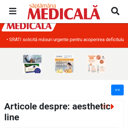
• SRATI solicită măsuri urgente pentru acoperirea deficitului d
<<
Articole despre: aesthetic
1/2
line
l