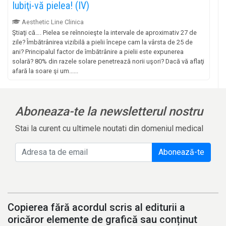
Iubiţi-vă pielea! (IV)
Aesthetic Line Clinica
Ştiaţi că…. Pielea se reînnoieşte la intervale de aproximativ 27 de
zile? Îmbătrânirea vizibilă a pielii începe cam la vârsta de 25 de
ani? Principalul factor de îmbătrânire a pielii este expunerea
solară? 80% din razele solare penetrează norii uşori? Dacă vă aflaţi
afară la soare şi um......
Aboneaza-te la newsletterul nostru
Stai la curent cu ultimele noutati din domeniul medical
Abonează-te
Copierea fără acordul scris al editurii a
oricăror elemente de grafică sau conținut