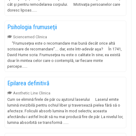
cât şi pentru remodelarea corpului. Motivaţia persoanelor care
doresc lipoas......
Psihologia frumuseţii
Sciencemed Clinica
“Frumuseţea este o recomandare mai bună decât orice altă
scrisoare de recomandare”.... dar, este într-adevăr aşa? În 1741,
David Hume scria: Frumuseţea nu este o calitate în sine; ea există
doar în mintea celor care o contemplă, iar fiecare minte
percepe......
Epilarea definitivă
Aesthetic Line Clinica
Cum se elimină firele de păr cu ajutorul laserului Laserul emite
lumină invizibilă pentru ochiul liber şi traversează pielea fără să o
afecteze. Foliculii absorb lumina în mod selectiv, aceasta
afectându-i astfel încât să nu mai producă fire de păr. La nivelul lor,
lumina absorbită se transformă ......