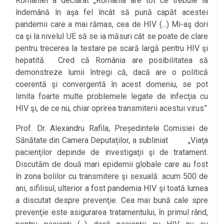
României a declarat „România are tot ce trebuie la
îndemână în aşa fel încât să pună capăt acestei
pandemii care a mai rămas, cea de HIV (...) Mi-aş dori
ca şi la nivelul UE să se ia măsuri cât se poate de clare
pentru trecerea la testare pe scară largă pentru HIV şi
hepatită. Cred că România are posibilitatea să
demonstreze lumii întregi că, dacă are o politică
coerentă şi convergentă în acest domeniu, se pot
limita foarte multe problemele legate de infecţia cu
HIV şi, de ce nu, chiar oprirea transmiterii acestui virus”
Prof. Dr. Alexandru Rafila, Președintele Comisiei de
Sănătate din Camera Deputaților, a subliniat
„Viaţa
pacienţilor depinde de investigaţii şi de tratament.
Discutăm de două mari epidemii globale care au fost
în zona bolilor cu transmitere şi sexuală: acum 500 de
ani, sifilisul, ulterior a fost pandemia HIV şi toată lumea
a discutat despre prevenţie. Cea mai bună cale spre
prevenţie este asigurarea tratamentului, în primul rând,