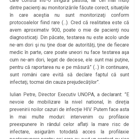
care constă într-o singură pastilă, iar cei mai mulţi
dintre pacienţi au monitorizările făcute corect, situaţiile
în care aceştia nu sunt monitorizaţi conform
protocoalelor fiind rare (...). Cred că realitatea este că
avem aproximativ 900, poate o mie de pacienţi nou
diagnosticaţi. Din păcate, testarea nu este acolo unde
ne-am dori şi nu ţine doar de autorităţi, ţine de fiecare
medic în parte, care poate uneori nu face testarea aşa
cum ne-am dori, legat de decese, ele sunt mai puţine,
pentru că raportarea nu e pe măsură” (...) în continuare,
sunt români care evită să declare faptul că sunt
infectaţi, tocmai din cauza prejudecăţilor”.
Iulian Petre, Director Executiv UNOPA, a declarant: ”E
nevoie de mobilizare la nivel national, în direția
prevenirii noilor cazuri de infecție HIV. Putem face asta
l
în mai multe moduri: intervenim cu profilaxie
preexpunere în rândul celor aflați la mare risc de
infectare, asigurăm totodată acces la profilaxie