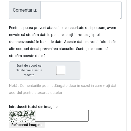
Comentariu:
Pentru a putea preveni atacurile de securitate de tip spam, avem
nevoie să stocăm datele pe care le-ați introdus și ip-ul
dumneavoastră în baza de date. Aceste date nu vor fi folosite în
alte scopuri decat prevenirea atacurilor. Sunteți de acord să
stocăm aceste date ?
Sunt de acord ca
datele mele sa fie
stocate
Notă : Comentariile pot fi adăugate doar în cazul în care v-ați dat
acordul pentru stocarea datelor
Introduceti textul din imagine
Reîncarcă imagine