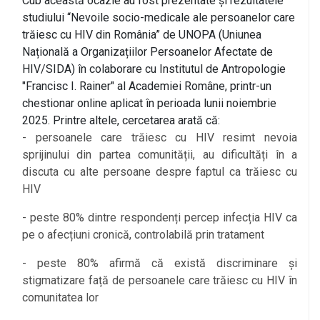
Cub această ocazie au fost prezentate și rezultatele
studiului “Nevoile socio-medicale ale persoanelor care
trăiesc cu HIV din România” de UNOPA (Uniunea
Națională a Organizațiilor Persoanelor Afectate de
HIV/SIDA) în colaborare cu Institutul de Antropologie
"Francisc I. Rainer" al Academiei Române, printr-un
chestionar online aplicat în perioada lunii noiembrie
2025. Printre altele, cercetarea arată că:
- persoanele care trăiesc cu HIV resimt nevoia
sprijinului din partea comunității, au dificultăți în a
discuta cu alte persoane despre faptul ca trăiesc cu
HIV
- peste 80% dintre respondenți percep infecția HIV ca
pe o afecțiuni cronică, controlabilă prin tratament
- peste 80% afirmă că există discriminare și
stigmatizare față de persoanele care trăiesc cu HIV în
comunitatea lor