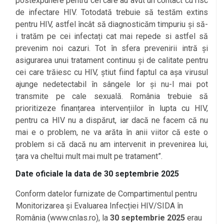
postexpunere pentru cei care au avut un contact cu risc
de infectare HIV. Totodată trebuie să testăm extins
pentru HIV, astfel încât să diagnosticăm timpuriu și să-
i tratăm pe cei infectați cat mai repede si astfel să
prevenim noi cazuri. Tot în sfera prevenirii intră și
asigurarea unui tratament continuu și de calitate pentru
cei care trăiesc cu HIV, știut fiind faptul ca așa virusul
ajunge nedetectabil în sângele lor și nu-l mai pot
transmite pe cale sexuală. România trebuie să
prioritizeze finanțarea intervențiilor în lupta cu HIV,
pentru ca HIV nu a dispărut, iar dacă ne facem că nu
mai e o problem, ne va arăta în anii viitor că este o
problem si că dacă nu am intervenit in prevenirea lui,
țara va cheltui mult mai mult pe tratament”.
Date oficiale la data de 30 septembrie 2025
Conform datelor furnizate de Compartimentul pentru
Monitorizarea și Evaluarea Infecției HIV/SIDA în
România (www.cnlas.ro), la
30 septembrie 2025
erau