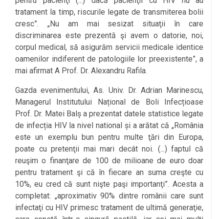
pentru pacienţi (...) dacă pacienţii cu HIV nu au
tratament la timp, riscurile legate de transmiterea bolii
cresc”. „Nu am mai sesizat situaţii în care
discriminarea este prezentă şi avem o datorie, noi,
corpul medical, să asigurăm servicii medicale identice
oamenilor indiferent de patologiile lor preexistente”, a
mai afirmat A Prof. Dr. Alexandru Rafila.
Gazda evenimentului, As. Univ. Dr. Adrian Marinescu,
Managerul Institutului Național de Boli Infecțioase
Prof. Dr. Matei Balș a prezentat datele statistice legate
de infecția HIV la nivel national și a arătat că „România
este un exemplu bun pentru multe ţări din Europa,
poate cu pretenţii mai mari decât noi. (...) faptul că
reuşim o finanţare de 100 de milioane de euro doar
pentru tratament şi că în fiecare an suma creşte cu
10%, eu cred că sunt nişte paşi importanţi”. Acesta a
completat: „aproximativ 90% dintre românii care sunt
infectaţi cu HIV primesc tratament de ultimă generaţie,