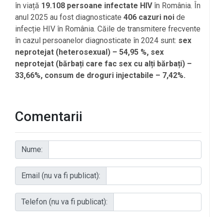
în viață
19.108
persoane infectate HIV
în România.
În
anul 2025 au fost diagnosticate
406 cazuri noi
de
infecție HIV în România. Căile de transmitere frecvente
în cazul persoanelor diagnosticate în 2024 sunt:
sex
neprotejat (heterosexual) – 54,95 %, sex
neprotejat (bărbați care fac sex cu alți bărbați) –
33,66%, consum de droguri injectabile – 7,42%.
Comentarii
Nume:
Email (nu va fi publicat):
Telefon (nu va fi publicat):