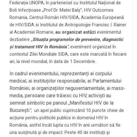
Federația UNOPA, în parteneriat cu Institutul Național de
Boli Infecțioase „Prof.Dr. Matei Balș”, HIV Outcomes
Romania, Centrul Român HIV/SIDA, Academia Europeană
de HIV/SIDA si Institutul de Antropologie Francisc I. Rainer
al Academiei Romane,
au organizat astăzi
evenimentul
dezbatere
„
Situația programelor de prevenire, diagnostic
și tratament HIV în România
”
, eveniment organizat în
contextul Zilei Mondiale SIDA, care este marcată în fiecare
an, la nivel mondial, în data de 1 Decembrie.
In cadrul evenimentului, reprezentanți ai corpului
medical, ai instituțiilor responsabile, ai Parlamentului
României, ai organizațiilor neguvernamentale, ai mass-
media, persoane care trăiesc cu HIV, activiști au
semnat simbolic pe panoul
Manifestul HIV de la
„
București
”,
un apel public cuprinzând 10 puncte cheie de
acțiune pentru politicile publice in domeniul HIV în
România, astfel încât lupta cu HIV în anii următori să fie
una susținută și de impact. Peste 40 de instituții și