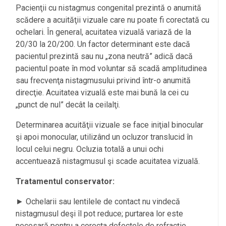
Pacienţii cu nistagmus congenital prezintă o anumită
scădere a acuităţii vizuale care nu poate fi corectată cu
ochelari. În general, acuitatea vizuală variază de la
20/30 la 20/200. Un factor determinant este dacă
pacientul prezintă sau nu „zona neutră” adică dacă
pacientul poate în mod voluntar să scadă amplitudinea
sau frecvenţa nistagmusului privind într-o anumită
direcţie. Acuitatea vizuală este mai bună la cei cu
„punct de nul” decât la ceilalţi.
Determinarea acuităţii vizuale se face iniţial binocular
şi apoi monocular, utilizând un ocluzor translucid în
locul celui negru. Ocluzia totală a unui ochi
accentuează nistagmusul şi scade acuitatea vizuală.
Tratamentul conservator:
► Ochelarii sau lentilele de contact nu vindecă
nistagmusul deşi îl pot reduce; purtarea lor este
necesară pentru a corecta defectele de refracţie.