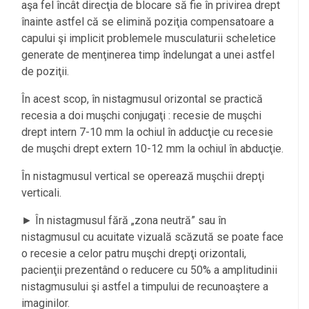
aşa fel încât direcţia de blocare să fie în privirea drept
înainte astfel că se elimină poziţia compensatoare a
capului şi implicit problemele musculaturii scheletice
generate de menţinerea timp îndelungat a unei astfel
de poziţii.
În acest scop, în nistagmusul orizontal se practică
recesia a doi muşchi conjugaţi : recesie de muşchi
drept intern 7-10 mm la ochiul în adducţie cu recesie
de muşchi drept extern 10-12 mm la ochiul în abducţie.
În nistagmusul vertical se operează muşchii drepţi
verticali.
► În nistagmusul fără „zona neutră” sau în
nistagmusul cu acuitate vizuală scăzută se poate face
o recesie a celor patru muşchi drepţi orizontali,
pacienţii prezentând o reducere cu 50% a amplitudinii
nistagmusului şi astfel a timpului de recunoaştere a
imaginilor.