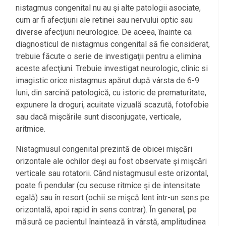
nistagmus congenital nu au şi alte patologii asociate,
cum ar fi afecţiuni ale retinei sau nervului optic sau
diverse afecţiuni neurologice. De aceea, înainte ca
diagnosticul de nistagmus congenital să fie considerat,
trebuie făcute o serie de investigaţii pentru a elimina
aceste afecţiuni. Trebuie investigat neurologic, clinic si
imagistic orice nistagmus apărut după vârsta de 6-9
luni, din sarcină patologică, cu istoric de prematuritate,
expunere la droguri, acuitate vizuală scazută, fotofobie
sau dacă mişcările sunt disconjugate, verticale,
aritmice.
Nistagmusul congenital prezintă de obicei mişcări
orizontale ale ochilor deşi au fost observate şi mişcări
verticale sau rotatorii. Când nistagmusul este orizontal,
poate fi pendular (cu secuse ritmice şi de intensitate
egală) sau în resort (ochii se mişcă lent într-un sens pe
orizontală, apoi rapid în sens contrar). În general, pe
măsură ce pacientul înaintează în vârstă, amplitudinea