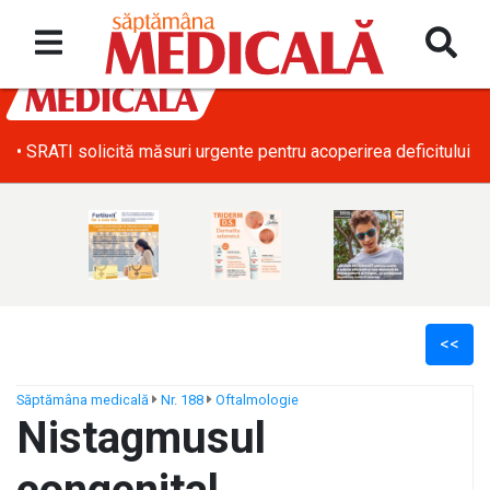
• SRATI solicită măsuri urgente pentru acoperirea deficitului d
<<
Săptămâna medicală
Nr. 188
Oftalmologie
Nistagmusul
ș