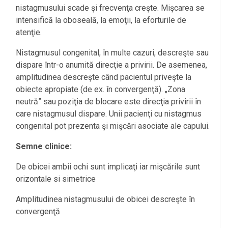
nistagmusului scade şi frecvenţa creşte. Mişcarea se
intensifică la oboseală, la emoţii, la eforturile de
atenţie.
Nistagmusul congenital, în multe cazuri, descreşte sau
dispare într-o anumită direcţie a privirii. De asemenea,
amplitudinea descreşte când pacientul priveşte la
obiecte apropiate (de ex. în convergenţă). „Zona
neutră” sau poziţia de blocare este direcţia privirii în
care nistagmusul dispare. Unii pacienţi cu nistagmus
congenital pot prezenta şi mişcări asociate ale capului.
Semne clinice:
De obicei ambii ochi sunt implicaţi iar mişcările sunt
orizontale si simetrice
Amplitudinea nistagmusului de obicei descreşte în
convergenţă