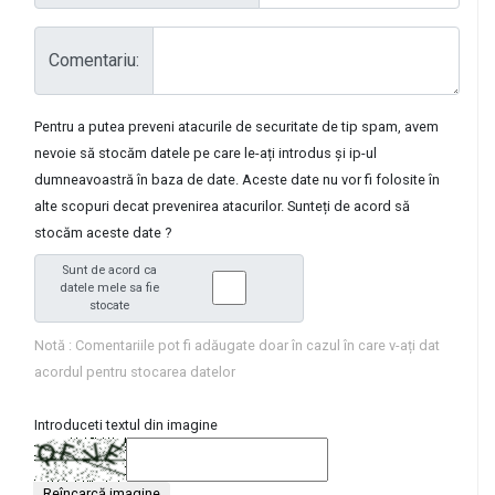
Comentariu:
Pentru a putea preveni atacurile de securitate de tip spam, avem
nevoie să stocăm datele pe care le-ați introdus și ip-ul
dumneavoastră în baza de date. Aceste date nu vor fi folosite în
alte scopuri decat prevenirea atacurilor. Sunteți de acord să
stocăm aceste date ?
Sunt de acord ca
datele mele sa fie
stocate
Notă : Comentariile pot fi adăugate doar în cazul în care v-ați dat
acordul pentru stocarea datelor
Introduceti textul din imagine
Reîncarcă imagine