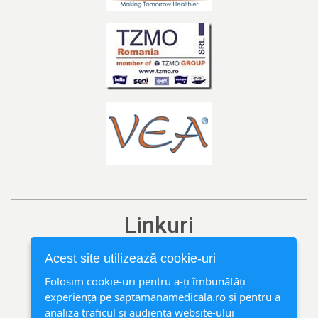
Linkuri
Ediția curentă
Acest site utilizează cookie-uri
Arhivă
Folosim cookie-uri pentru a-ți îmbunătăți
experiența pe saptamanamedicala.ro și pentru a
Rubrici
analiza traficul și audiența website-ului