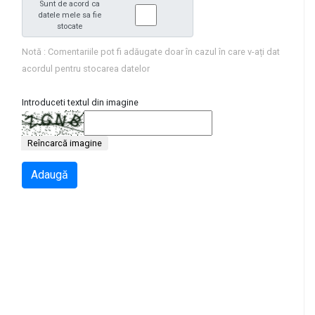
Sunt de acord ca
datele mele sa fie
stocate
Notă : Comentariile pot fi adăugate doar în cazul în care v-ați dat
acordul pentru stocarea datelor
Introduceti textul din imagine
Reîncarcă imagine
Adaugă