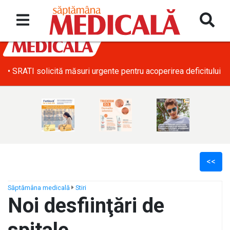
• SRATI solicită măsuri urgente pentru acoperirea deficitului d
<<
Săptămâna medicală
Stiri
Noi desfiinţări de
ș