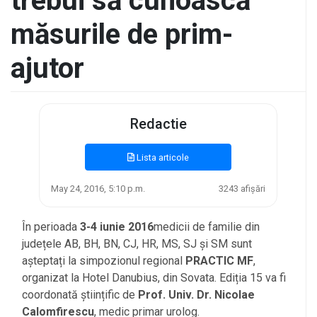
trebui să cunoască
măsurile de prim-
ajutor
Redactie
Lista articole
May 24, 2016, 5:10 p.m.
3243 afișări
În perioada
3-4 iunie 2016
medicii de familie din
județele AB, BH, BN, CJ, HR, MS, SJ și SM sunt
așteptați la simpozionul regional
PRACTIC MF
,
organizat la Hotel Danubius, din Sovata. Ediția 15 va fi
coordonată științific de
Prof. Univ. Dr. Nicolae
Calomfirescu
, medic primar urolog.