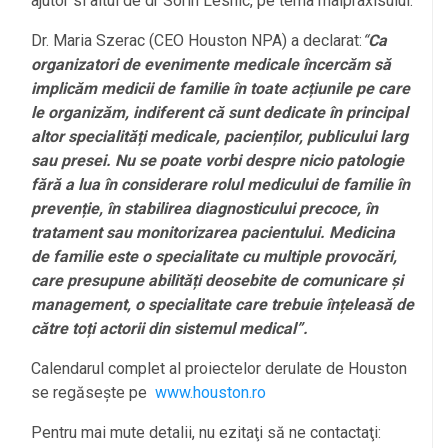
ajutor si altul de dr Sorin Lesnic, pe tema malpraxisului.
Dr. Maria Szerac (CEO Houston NPA) a declarat:
“
Ca
organizatori de evenimente medicale încercăm să
implicăm medicii de familie în toate ac
țiunile pe care
le organizăm, indiferent că sunt dedicate în principal
altor specialită
ți medicale, pacien
ților, publicului larg
sau presei. Nu se poate vorbi despre nicio patologie
fără a lua în considerare rolul medicului de familie în
preven
ție, în stabilirea diagnosticului precoce, în
tratament sau monitorizarea pacientului. Medicina
de familie este o specialitate cu multiple provocări,
care presupune abilită
ți deosebite de comunicare
și
management, o specialitate care trebuie în
țeleasă de
către to
ți actorii din sistemul medical”.
Calendarul complet al proiectelor derulate de Houston
se regăsește pe
www.houston.ro
Pentru mai mute detalii, nu ezitaţi să ne contactaţi: