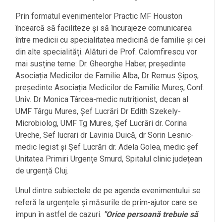
Prin formatul evenimentelor Practic MF Houston
încearcă să faciliteze și să încurajeze comunicarea
între medicii cu specialitatea medicină de familie și cei
din alte specialități. Alături de Prof. Calomfirescu vor
mai susține teme: Dr. Gheorghe Haber, președinte
Asociația Medicilor de Familie Alba, Dr Remus Șipoș,
președinte Asociația Medicilor de Familie Mureș, Conf.
Univ. Dr Monica Târcea-medic nutriționist, decan al
UMF Târgu Mures, Șef Lucrări Dr Edith Szekely-
Microbiolog, UMF Tg Mures, Șef Lucrări dr. Corina
Ureche, Sef lucrari dr Lavinia Duică, dr Sorin Lesnic-
medic legist și Şef Lucrări dr. Adela Golea, medic șef
Unitatea Primiri Urgențe Smurd, Spitalul clinic județean
de urgență Cluj.
Unul dintre subiectele de pe agenda evenimentului se
referă la urgențele și măsurile de prim-ajutor care se
impun în astfel de cazuri.
"Orice persoană trebuie să