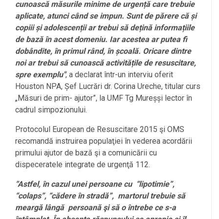
cunoască măsurile minime de urgen
ță care trebuie
aplicate, atunci când se impun. Sunt de părere că
și
copiii
și adolescen
ții ar trebui să de
țină informa
țiile
de bază în acest domeniu. Iar acestea ar putea fi
dobândite, în primul rând, în
școală. Oricare dintre
noi ar trebui să cunoască activită
țile de resuscitare,
spre exemplu"
, a declarat într-un interviu oferit
Houston NPA, Șef Lucrări dr. Corina Ureche, titular curs
„Măsuri de prim- ajutor”, la UMF Tg Mureșși lector în
cadrul simpozionului.
Protocolul European de Resuscitare 2015 şi OMS
recomandă instruirea populaţiei în vederea acordării
primului ajutor de bază şi a comunicării cu
dispeceratele integrate de urgenţă 112.
“Astfel, în cazul unei persoane cu “lipotimie”,
“colaps”, “cădere în stradă”, martorul trebuie să
meargă lângă persoană şi să o întrebe ce s-a