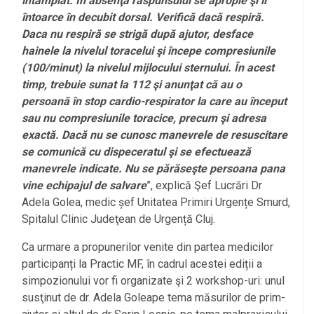
întâmplat. În absenţa răspunsului se apropie şi îl
întoarce în decubit dorsal. Verifică dacă respiră.
Daca nu respiră se strigă după ajutor, desface
hainele la nivelul toracelui şi începe compresiunile
(100/minut) la nivelul mijlocului sternului. În acest
timp, trebuie sunat la 112 şi anunţat că au o
persoană în stop cardio-respirator la care au început
sau nu compresiunile toracice, precum şi adresa
exactă. Dacă nu se cunosc manevrele de resuscitare
se comunică cu dispeceratul şi se efectuează
manevrele indicate. Nu se părăseşte persoana pana
vine echipajul de salvare
”, explică Şef Lucrări Dr
Adela Golea, medic șef Unitatea Primiri Urgențe Smurd,
Spitalul Clinic Judeţean de Urgență Cluj.
Ca urmare a propunerilor venite din partea medicilor
participanți la Practic MF, în cadrul acestei ediții a
simpozionului vor fi organizate şi 2 workshop-uri: unul
susţinut de dr. Adela Goleape tema măsurilor de prim-