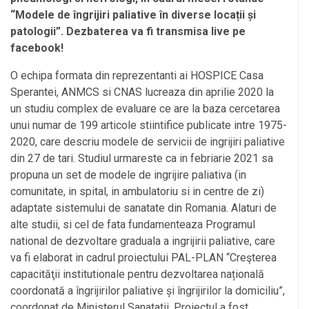
“Modele de îngrijiri paliative în diverse locații și
patologii”. Dezbaterea va fi transmisa live pe
facebook!
O echipa formata din reprezentanti ai HOSPICE Casa
Sperantei, ANMCS si CNAS lucreaza din aprilie 2020 la
un studiu complex de evaluare ce are la baza cercetarea
unui numar de 199 articole stiintifice publicate intre 1975-
2020, care descriu modele de servicii de ingrijiri paliative
din 27 de tari. Studiul urmareste ca in febriarie 2021 sa
propuna un set de modele de ingrijire paliativa (in
comunitate, in spital, in ambulatoriu si in centre de zi)
adaptate sistemului de sanatate din Romania. Alaturi de
alte studii, si cel de fata fundamenteaza Programul
national de dezvoltare graduala a ingrijirii paliative, care
va fi elaborat in cadrul proiectului PAL-PLAN “Creşterea
capacităţii institutionale pentru dezvoltarea națională
coordonată a îngrijirilor paliative și îngrijirilor la domiciliu”,
coordonat de Ministerul Sanatatii. Proiectul a fost