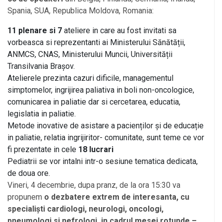
Spania, SUA, Republica Moldova, Romania:
11 plenare si 7
ateliere in care au fost invitati sa
vorbeasca si reprezentanti ai Ministerului Sănătății,
ANMCS, CNAS, Ministerului Muncii, Universității
Transilvania Brașov.
Atelierele prezinta cazuri dificile, managementul
simptomelor, ingrijirea paliativa in boli non-oncologice,
comunicarea in paliatie dar si cercetarea, educatia,
legislatia in paliatie.
Metode inovative de asistare a pacienților și de educație
in paliatie, relatia ingrijiritor- comunitate, sunt teme ce vor
fi prezentate in cele
18 lucrari
Pediatrii se vor intalni intr-o sesiune tematica dedicata,
de doua ore.
Vineri, 4 decembrie, dupa pranz, de la ora 15:30 va
propunem
o dezbatere extrem de interesanta, cu
specialiști cardiologi, neurologi, oncologi,
pneumologi si nefrologi, in cadrul mesei rotunde –