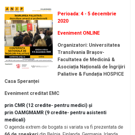
Perioada: 4 - 5 decembrie
2020
Eveniment ONLINE
Organizatori: Universitatea
Transilvania Brașov-
Facultatea de Medicină &
Asociația Națională de Îngrijiri
Paliative & Fundația HOSPICE
Casa Speranței
Eveniment creditat EMC
prin CMR (12 credite- pentru medici) și
prin OAMGMAMR (9 credite- pentru asistenti
medicali)
O agenda extrem de bogata si variata va fi prezentata de
66 de speakeri
din Belgia, Finlanda, Germania, Irlanda,