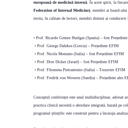
europeană de medicină internă
. În acest spirit, la fiecar
Federation of Internal Medicine)
, membri ai board-ului 
invita, în calitate de lectori, membri distinsi ai conduceri
• Prof. Ricardo Gomez Huelgas (Spania) – fost Președint
• Prof. George Dalekos (Grecia) – Președinte EFIM
• Prof. Nicola Montano (Italia) – fost Președinte EFIM
• Prof. Dror Dicker (Israel) – fost Președinte EFIM
• Prof. Filomena Pietrantonio (Italia) – Trezorier EFIM
• Prof. Fredrik von Wowern (Suedia) – Președinte ales 
Conceptul conferinței este unul multidisciplinar, adresat un
practica clinică necesită o abordare integrată, bazată pe co
programul științific este construit pentru a încuraja analiza