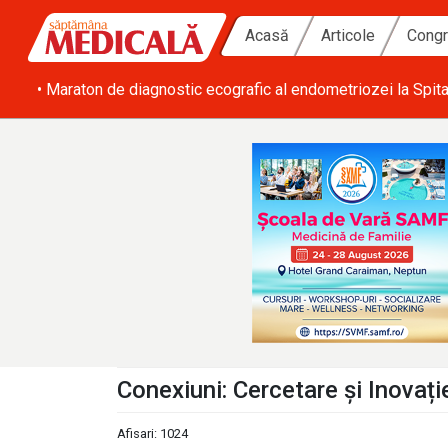
Acasă
Articole
Congr
uate într-o singură zi
• SRATI solicită măsuri urgente pentru ac
Conexiuni: Cercetare și Inovaț
Afisari: 1024