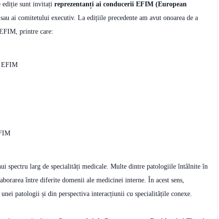
e ediție sunt invitați
reprezentanți ai conducerii EFIM (European
sau ai comitetului executiv. La edițiile precedente am avut onoarea de a
i EFIM, printre care:
e EFIM
EFIM
ui spectru larg de specialități medicale. Multe dintre patologiile întâlnite în
laborarea între diferite domenii ale medicinei interne. În acest sens,
 unei patologii și din perspectiva interacțiunii cu specialitățile conexe.