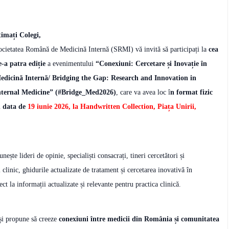
timați Colegi,
ocietatea Română de Medicină Internă (SRMI) vă invită să participați la
cea
e-a patra ediție
a evenimentului
“Conexiuni: Cercetare și Inovație în
edicină Internă/ Bridging the Gap: Research and Innovation in
nternal Medicine” (#Bridge_Med2026)
, care va avea loc î
n format fizic
n data de
19 iunie 2026, la Handwritten Collection, Piața Unirii,
ește lideri de opinie, specialiști consacrați, tineri cercetători și
 clinic, ghidurile actualizate de tratament și cercetarea inovativă în
ect la informații actualizate și relevante pentru practica clinică.
și propune să creeze
conexiuni între medicii din România și comunitatea