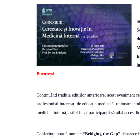
S
S
d
M
I
î
București.
Continuând tradiția edițiilor anterioare, acest eveniment reun
profesioniști interesați de educația medicală, raționamentul
medicina internă, astfel incât participanții să aibă acces dir
Conferința poartă numele
“Bridging the Gap”
deoarece i