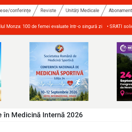
ese/conferințe
Reviste
Unități Medicale
Abonamen
operirea deficitului de personal din ATI și salarizarea echitabilă
ie în Medicină Internă 2026