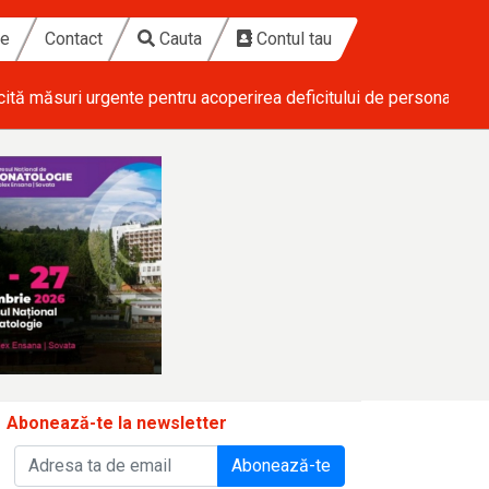
te
Contact
Cauta
Contul tau
 a personalului medical
• Ponderas Academic Hospital investește 
Abonează-te la newsletter
Abonează-te