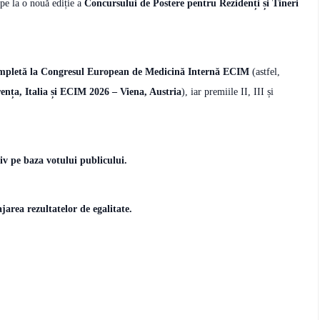
ipe la o nouă ediție a
Concursului de Postere pentru Rezidenți și Tineri
ompletă la Congresul European de Medicină Internă ECIM
(astfel,
nța, Italia și ECIM 2026 – Viena, Austria
), iar premiile II, III și
siv pe baza votului publicului.
area rezultatelor de egalitate.