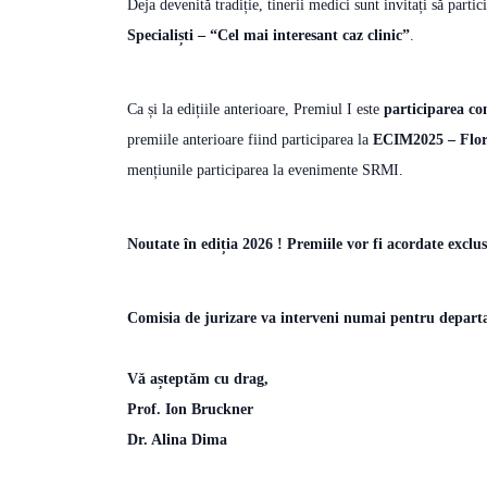
Deja devenită tradiție, tinerii medici sunt invitați să partic
Specialiști – “Cel mai interesant caz clinic”
.
Ca și la edițiile anterioare, Premiul I este
participarea c
premiile anterioare fiind participarea la
ECIM2025 – Flore
mențiunile participarea la evenimente SRMI.
Noutate în ediția 2026 ! Premiile vor fi acordate exclu
Comisia de jurizare va interveni numai pentru departaj
Vă așteptăm cu drag,
Prof. Ion Bruckner
Dr. Alina Dima