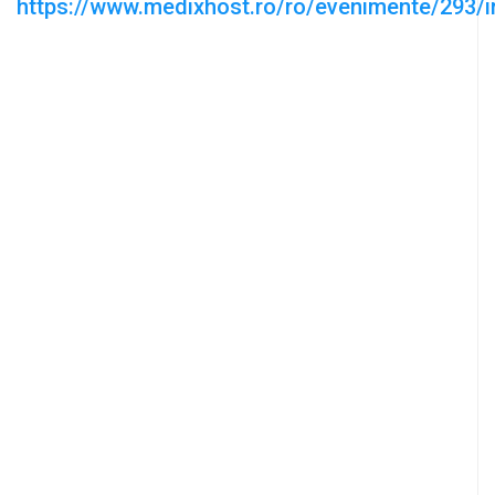
https://www.medixhost.ro/ro/evenimente/293/in