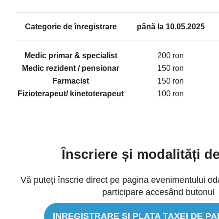
Categorie de
înregistrare
până la 10
.0
5
.2025
Medic primar & specialist
200 ron
Medic rezident
/ pensionar
150 ron
Farmacist
150 ron
Fizioterapeut/ kinetoterapeut
100 ron
Înscriere și modalități de
Vă puteți înscrie direct pe pagina evenimentului od
participare accesând butonul
INREGISTRARE SI PLATA TAXEI DE PA