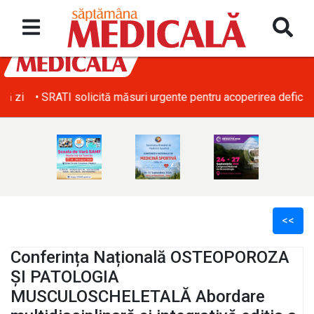
• SRATI solicită măsuri urgente pentru acoperirea deficitului d
<<
Conferința Națională OSTEOPOROZA
ȘI PATOLOGIA
MUSCULOSCHELETALĂ Abordare
l