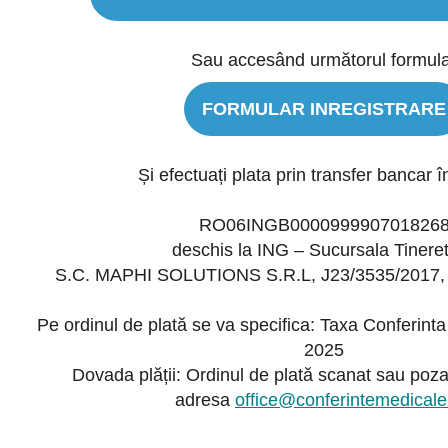
Sau accesând următorul formul
FORMULAR INREGISTRARE
Și efectuați plata prin transfer bancar î
RO06INGB000099990701826
deschis la ING – Sucursala Tineret
S.C. MAPHI SOLUTIONS S.R.L, J23/3535/2017
Pe ordinul de plată se va specifica: Taxa Conferint
2025
Dovada plății: Ordinul de plată scanat sau poza
adresa
office@conferintemedicale