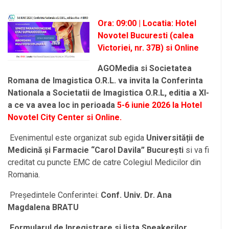
Ora: 09:00 | Locatia: Hotel
Novotel Bucuresti (calea
Victoriei, nr. 37B) si Online
AGOMedia si Societatea
Romana de Imagistica O.R.L. va invita la
Conferinta
Nationala a Societatii de Imagistica O.R.L, editia a XI-
a
ce va avea loc in perioada
5-6 iunie 2026 la Hotel
Novotel City Center si Online.
Evenimentul este organizat sub egida
Universității de
Medicină și Farmacie “Carol Davila” București
si va fi
creditat cu puncte EMC de catre Colegiul Medicilor din
Romania.
Președintele Conferintei:
Conf. Univ. Dr. Ana
Magdalena BRATU
Formularul de Inregistrare si lista Speakerilor