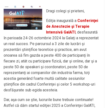
Dragi colegi și prieteni,
Ediţia inaugurală a
Conferinţei
de Anestezie şi Terapie
Intensivă GalATI
, desfasurată
în perioada 24-26 octombrie 2024 la Galaţi a reprezentat
un real succes. Pe parcursul a 3 zile de lucrări şi
prezentări ştiinţifice teoretice şi practice, am avut
onoarea să fim gazda a peste 400 de participanţi în
fiecare zi, atât cu participare fizică, dar şi online, dar şi a
peste 50 de speakeri şi coordonatori, peste 50 de
reprezentanţi ai companiilor din industria farma, toţi
acestia generând foarte multă calitate sesiunilor
ştiinţifice din cadrul Conferinţei şi celor 5 workshop-uri
desfăşurate sub egida acesteia.
Dar, aşa cum se ştie, lucrurile bune trebuie continuate!
Astfel că dăm startul ediţiei 2025 a Conferinţei GalATI,