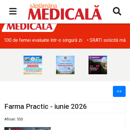
• SRATI solicită măsuri urgente pentru acoperirea deficitului d
<<
Farma Practic - iunie 2026
Afisari: 553
l