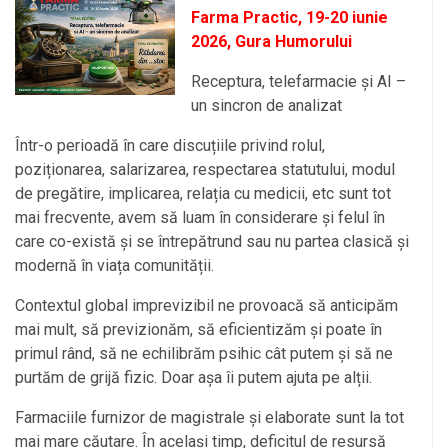
Farma Practic, 19-20 iunie
2026, Gura Humorului
Receptura, telefarmacie și AI –
un sincron de analizat
Într-o perioadă în care discuțiile privind rolul,
poziționarea, salarizarea, respectarea statutului, modul
de pregătire, implicarea, relația cu medicii, etc sunt tot
mai frecvente, avem să luam în considerare și felul în
care co-există și se întrepătrund sau nu partea clasică și
modernă în viața comunității.
Contextul global imprevizibil ne provoacă să anticipăm
mai mult, să previzionăm, să eficientizăm și poate în
primul rând, să ne echilibrăm psihic cât putem și să ne
purtăm de grijă fizic. Doar așa îi putem ajuta pe alții.
Farmaciile furnizor de magistrale și elaborate sunt la tot
mai mare căutare. În același timp, deficitul de resursă