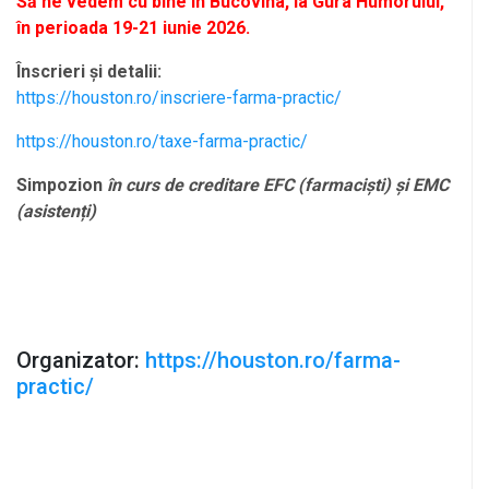
Să ne vedem cu bine în Bucovina, la Gura Humorului,
în perioada 19-21 iunie 2026.
Înscrieri și detalii:
https://houston.ro/inscriere-farma-practic/
https://houston.ro/taxe-farma-practic/
Simpozion
în curs de creditare EFC (farmaciști) și EMC
(asistenți)
Organizator:
https://houston.ro/farma-
practic/