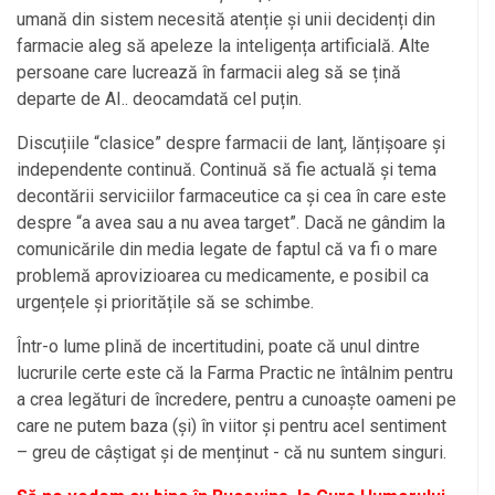
umană din sistem necesită atenție și unii decidenți din
farmacie aleg să apeleze la inteligența artificială. Alte
persoane care lucrează în farmacii aleg să se țină
departe de AI.. deocamdată cel puțin.
Discuțiile “clasice” despre farmacii de lanț, lănțișoare și
independente continuă. Continuă să fie actuală și tema
decontării serviciilor farmaceutice ca și cea în care este
despre “a avea sau a nu avea target”. Dacă ne gândim la
comunicările din media legate de faptul că va fi o mare
problemă aprovizioarea cu medicamente, e posibil ca
urgențele și prioritățile să se schimbe.
Într-o lume plină de incertitudini, poate că unul dintre
lucrurile certe este că la Farma Practic ne întâlnim pentru
a crea legături de încredere, pentru a cunoaște oameni pe
care ne putem baza (și) în viitor și pentru acel sentiment
– greu de câștigat și de menținut - că nu suntem singuri.