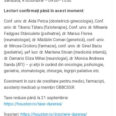
Sâmbătă, 4 octombrie – 09:00–15:00
Lectori confirmați până în acest moment
:
Conf. univ. dr. Aida Petca (obstetrică-ginecologie), Conf.
univ. dr. Tiberiu Tătaru (fizioterapie), Conf. univ. dr. Mihaela
Fadgyas Stănculete (psihiatrie), dr. Marius Florea
(reumatologie), dr. Mădălin Coman (genetică), conf. univ.
dr. Mircea Croitoru (farmacie), conf. univ. dr. Ginel Baciu
(pediatrie), șef lucr. dr. Marilena Stoian (medicină internă),
dr. Damaris Eliza Mihai (neurologie), dr. Monica Andreea
Sandu (ATI) – și alții în curând din oncologie, psihologie,
geriatrie, stomatologie, chirurgie, îngrijiri paliative etc.
Eveniment în curs de creditare pentru medici, farmaciști,
asistenți medicali și membri OBBCSSR.
Taxe reduse până la 21 septembrie:
https://houston.ro/taxe-durerea/
Înscrieri:
https://houston.ro/inscriere-durerea/