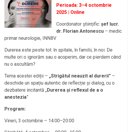
Perioada: 3–4 octombrie
2025 | Online
Coordonator științific:
șef lucr.
dr. Florian Antonescu
– medic
primar neurologie, INNBV
Durerea este peste tot: în spitale, în familii, în noi. De
multe ori o ignorăm sau o acoperim, dar ce pierdem când
nu o ascultăm?
Tema acestei ediții –
„Strigătul neauzit al durerii”
–
deschide un spațiu autentic de reflecție și dialog, cu o
dezbatere incitantă „
Durerea și reflexul de a o
anestezia
”
Program:
Vineri, 3 octombrie – 14:00–20:00