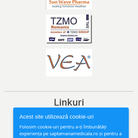
Linkuri
Ediția curentă
Acest site utilizează cookie-uri
Arhivă
Folosim cookie-uri pentru a-ți îmbunătăți
experiența pe saptamanamedicala.ro și pentru a
Rubrici