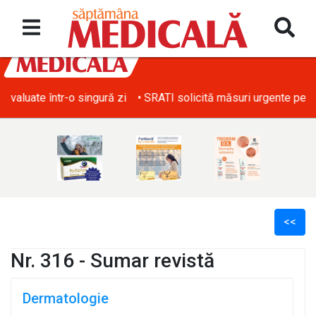
• SRATI solicită măsuri urgente pentru acoperirea deficitului d
<<
Nr. 316 - Sumar revistă
Dermatologie
l