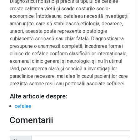
Diagnosticul holistic și precis al tipului de cefalee
crește calitatea vieții și scade costurile socio-
economice. Întotdeauna, cefaleea necesită investigaţii
amănunţite, care să stabilească etiologia, deoarece,
uneori, aceasta poate reprezenta o patologie
subiacentă serioasă sau chiar fatală. Diagnosticarea
presupune o anamneză completă, încadrarea formei
clinice de cefalee conform clasificărilor internaționale,
examenul clinic general și neurologic, şi, nu în utimul
rând, parcurgerea clară şi concisă a investigațiilor
paraclinice necesare, mai ales în cazul pacienților care
prezintă semne roșii sau portocalii asociate cefaleei.
Alte articole despre:
cefalee
Comentarii