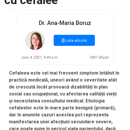
cu cefalee
Dr. Ana-Maria Boruz
Lista articole
June 4, 2021, 9:49 a.m.
5937 afișări
Cefaleea este cel mai frecvent simptom întâlnit în
practică medicală, uneori având o severitate atât
de crescută încât provoacă dizabilități în plan
social sau ocupațional, cu afectarea calității vieții
și necesitatea consultului medical. Etiologia
cefaleelor este în mare parte benignă (primară),
dar în anumite cazuri acestea pot reprezenta
manifestarea unei afecțiuni secundare severe,
care poate pune în pericol viața pacientului, dacă