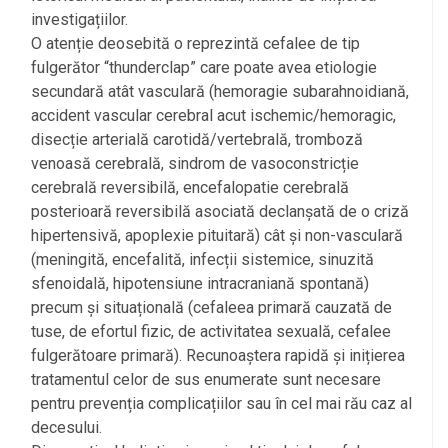
investigațiilor.
O atenție deosebită o reprezintă cefalee de tip
fulgerător “thunderclap” care poate avea etiologie
secundară atât vasculară (hemoragie subarahnoidiană,
accident vascular cerebral acut ischemic/hemoragic,
disecție arterială carotidă/vertebrală, tromboză
venoasă cerebrală, sindrom de vasoconstricție
cerebrală reversibilă, encefalopatie cerebrală
l
posterioară reversibilă asociată declanșată de o criză
hipertensivă, apoplexie pituitară) cât și non-vasculară
(meningită, encefalită, infecții sistemice, sinuzită
sfenoidală, hipotensiune intracraniană spontană)
precum și situațională (cefaleea primară cauzată de
tuse, de efortul fizic, de activitatea sexuală, cefalee
fulgerătoare primară). Recunoaștera rapidă și inițierea
tratamentul celor de sus enumerate sunt necesare
pentru prevenția complicațiilor sau în cel mai rău caz al
decesului.