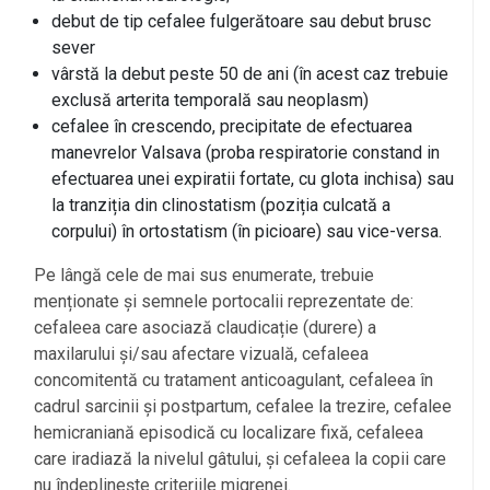
debut de tip cefalee fulgerătoare sau debut brusc
sever
vârstă la debut peste 50 de ani (în acest caz trebuie
exclusă arterita temporală sau neoplasm)
cefalee în crescendo, precipitate de efectuarea
manevrelor Valsava (proba respiratorie constand in
efectuarea unei expiratii fortate, cu glota inchisa) sau
la tranziția din clinostatism (poziția culcată a
corpului) în ortostatism (în picioare) sau vice-versa.
Pe lângă cele de mai sus enumerate, trebuie
menționate și semnele portocalii reprezentate de:
cefaleea care asociază claudicație (durere) a
maxilarului și/sau afectare vizuală, cefaleea
concomitentă cu tratament anticoagulant, cefaleea în
cadrul sarcinii și postpartum, cefalee la trezire, cefalee
hemicraniană episodică cu localizare fixă, cefaleea
care iradiază la nivelul gâtului, și cefaleea la copii care
nu îndeplinește criteriile migrenei.