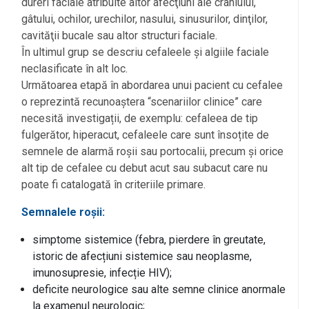
dureri faciale atribuite altor afecţiuni ale craniului,
gâtului, ochilor, urechilor, nasului, sinusurilor, dinţilor,
cavităţii bucale sau altor structuri faciale.
În ultimul grup se descriu cefaleele și algiile faciale
neclasificate în alt loc.
Următoarea etapă în abordarea unui pacient cu cefalee
o reprezintă recunoaștera “scenariilor clinice” care
necesită investigații, de exemplu: cefaleea de tip
fulgerător, hiperacut, cefaleele care sunt însoțite de
semnele de alarmă roșii sau portocalii, precum și orice
alt tip de cefalee cu debut acut sau subacut care nu
poate fi catalogată în criteriile primare.
Semnalele roșii:
simptome sistemice (febra, pierdere în greutate,
istoric de afecțiuni sistemice sau neoplasme,
imunosupresie, infecție HIV);
deficite neurologice sau alte semne clinice anormale
la examenul neurologic;