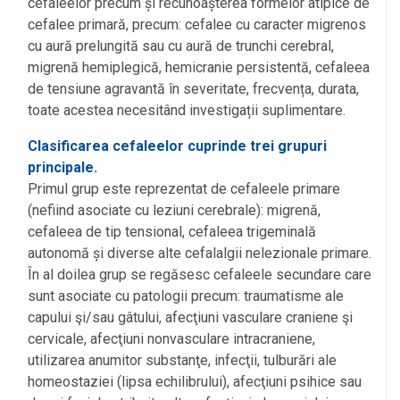
cefaleelor precum și recunoașterea formelor atipice de
cefalee primară, precum: cefalee cu caracter migrenos
cu aură prelungită sau cu aură de trunchi cerebral,
migrenă hemiplegică, hemicranie persistentă, cefaleea
de tensiune agravantă în severitate, frecvența, durata,
toate acestea necesitând investigații suplimentare.
Clasificarea cefaleelor cuprinde trei grupuri
principale.
Primul grup este reprezentat de cefaleele primare
(nefiind asociate cu leziuni cerebrale): migrenă,
cefaleea de tip tensional, cefaleea trigeminală
autonomă și diverse alte cefalalgii nelezionale primare.
În al doilea grup se regăsesc cefaleele secundare care
sunt asociate cu patologii precum: traumatisme ale
capului şi/sau gâtului, afecţiuni vasculare craniene şi
cervicale, afecţiuni nonvasculare intracraniene,
utilizarea anumitor substanţe, infecţii, tulburări ale
homeostaziei (lipsa echilibrului), afecţiuni psihice sau