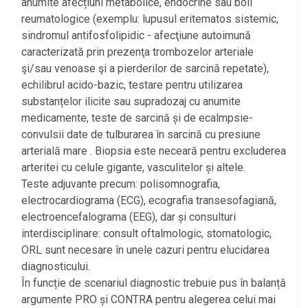
anumite afecțiuni metabolice, endocrine sau boli
reumatologice (exemplu: lupusul eritematos sistemic,
sindromul antifosfolipidic - afecţiune autoimună
caracterizată prin prezenţa trombozelor arteriale
şi/sau venoase şi a pierderilor de sarcină repetate),
echilibrul acido-bazic, testare pentru utilizarea
substanțelor ilicite sau supradozaj cu anumite
medicamente, teste de sarcină și de ecalmpsie-
convulsii date de tulburarea în sarcină cu presiune
arterială mare . Biopsia este neceară pentru excluderea
arteritei cu celule gigante, vasculitelor și altele.
Teste adjuvante precum: polisomnografia,
electrocardiograma (ECG), ecografia transesofagiană,
electroencefalograma (EEG), dar și consulturi
interdisciplinare: consult oftalmologic, stomatologic,
ORL sunt necesare în unele cazuri pentru elucidarea
diagnosticului.
În funcție de scenariul diagnostic trebuie pus în balanță
argumente PRO și CONTRA pentru alegerea celui mai