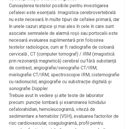
Cunoașterea testelor posibile pentru investigarea
cefaleei este esențială. Imagistica cerebrovertebrală
nu este necesară în multe tipuri de cefalee primară, dar
în unele cazuri atipice și mai ales în cele în care sunt
asociate semnalele de alarmă roșii sau portocalii este
necesară evaluarea suplimentară prin folosirea
testelor radiologice, cum ar fi: radiografie de coloană
cervicală , CT (computer tomograf) / IRM (imagistică
prin rezonanță magnetică) cerebral cu/fără substanță
de contrast, angiografie/venografie CT/IRM,
mielografie CT/IRM, spectroscopie IRM, cisternografie
cu radionuclid, angiografie cu substracție digitală și
sonografie Doppler.
Trebuie avut în vedere și alte teste de laborator
precum: puncție lombară și examinarea lichidului
cefalorahidian, hemoleucogramă, viteză de
sedimentare a hematiilor (VSH), evaluarea factorilor de
risc cardiovascular, coagulogramă, profil pentru