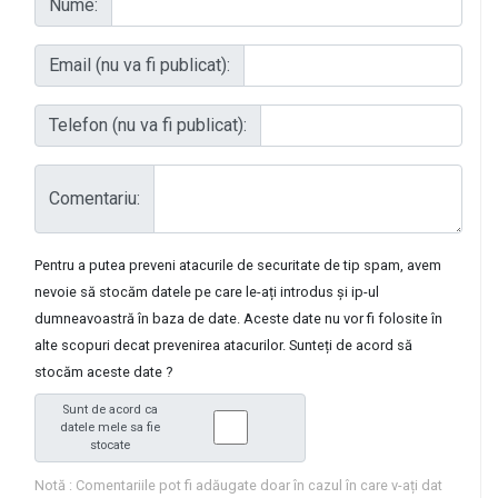
Nume:
Email (nu va fi publicat):
Telefon (nu va fi publicat):
Comentariu:
Pentru a putea preveni atacurile de securitate de tip spam, avem
nevoie să stocăm datele pe care le-ați introdus și ip-ul
dumneavoastră în baza de date. Aceste date nu vor fi folosite în
alte scopuri decat prevenirea atacurilor. Sunteți de acord să
stocăm aceste date ?
Sunt de acord ca
datele mele sa fie
stocate
Notă : Comentariile pot fi adăugate doar în cazul în care v-ați dat