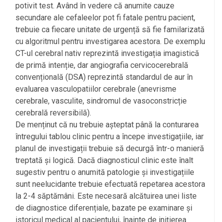
potivit test. Având în vedere că anumite cauze
secundare ale cefaleelor pot fi fatale pentru pacient,
trebuie ca fiecare unitate de urgență să fie familarizată
cu algoritmul pentru investigarea acestora. De exemplu
CT-ul cerebral nativ reprezintă investigația imagistică
de primă intenție, dar angiografia cervicocerebrală
convențională (DSA) reprezintă standardul de aur în
evaluarea vasculopatiilor cerebrale (anevrisme
cerebrale, vasculite, sindromul de vasoconstricție
cerebrală reversibilă).
De menținut că nu trebuie așteptat până la conturarea
întregului tablou clinic pentru a începe investigațiile, iar
planul de investigații trebuie să decurgă într-o manieră
treptată și logică. Dacă diagnosticul clinic este înalt
sugestiv pentru o anumită patologie și investigațiile
sunt neelucidante trebuie efectuată repetarea acestora
la 2-4 săptămâni. Este necesară alcătuirea unei liste
de diagnostice diferențiale, bazate pe examinare și
istoricul medical al pacientului, înainte de inițierea