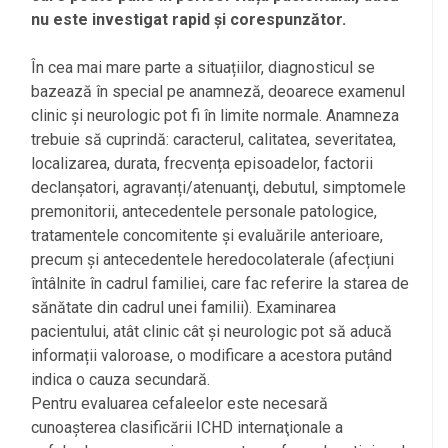
nu este investigat rapid și corespunzător.
În cea mai mare parte a situațiilor, diagnosticul se
bazează în special pe anamneză, deoarece examenul
clinic și neurologic pot fi în limite normale. Anamneza
trebuie să cuprindă: caracterul, calitatea, severitatea,
localizarea, durata, frecvența episoadelor, factorii
declanșatori, agravanți/atenuanţi, debutul, simptomele
premonitorii, antecedentele personale patologice,
tratamentele concomitente și evaluările anterioare,
precum și antecedentele heredocolaterale (afecțiuni
întâlnite în cadrul familiei, care fac referire la starea de
sănătate din cadrul unei familii). Examinarea
pacientului, atât clinic cât și neurologic pot să aducă
informații valoroase, o modificare a acestora putând
indica o cauza secundară.
Pentru evaluarea cefaleelor este necesară
cunoașterea clasificării ICHD internaţionale a