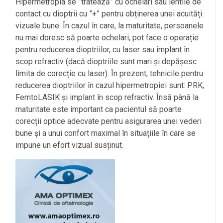
Hipermetropia se ”tratează” cu ochelari sau lentile de
contact cu dioptrii cu ”+” pentru obținerea unei acuități
vizuale bune. În cazul în care, la maturitate, persoanele
nu mai doresc să poarte ochelari, pot face o operație
pentru reducerea dioptriilor, cu laser sau implant în
scop refractiv (dacă dioptriile sunt mari și depășesc
limita de corecție cu laser). În prezent, tehnicile pentru
reducerea dioptriilor în cazul hipermetropiei sunt: PRK,
FemtoLASIK și implant în scop refractiv. Însă până la
maturitate este important ca pacientul să poarte
corecții optice adecvate pentru asigurarea unei vederi
bune și a unui confort maximal în situațiile în care se
impune un efort vizual susținut.