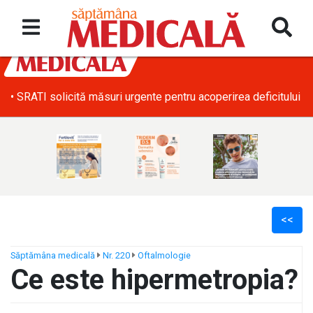
• SRATI solicită măsuri urgente pentru acoperirea deficitului d
<<
Săptămâna medicală
Nr. 220
Oftalmologie
Ce este hipermetropia?
ș