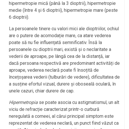
hipermetropie mică (până la 3 dioptrii), hipermetropie
medie (între 4 și 6 dioptrii), hipermetropie mare (peste
6 dioptrii).
La persoanele tinere cu valori mici ale dioptriilor, ochiul
are o putere de acomodație mare, ca atare vederea
poate să nu fie influențată semnificativ. Însă la
persoanele cu dioptrii mari, există și o neclaritate a
vederii de aproape, pe lângă cea de la distanță, iar
dacă persoana respectivă are predominant activități de
aproape, vederea neclară poate fi însoțită de
încețoșarea vederii (tulburări de vedere), dificultatea de
a susține efortul vizual, durere și oboseală oculară, în
unele cazuri, chiar durere de cap.
Hipermetropia
se poate asocia cu astigmatismul, un alt
viciu de refracție caracterizat printr-o curbură
neregulată a corneei, al cărui principal simptom este
reprezentat de vederea neclară, un punct fiind văzut ca