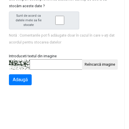
stocăm aceste date ?
Sunt de acord ca
datele mele sa fie
stocate
Notă : Comentariile pot fi adăugate doar în cazul în care v-ați dat
acordul pentru stocarea datelor
Introduceti textul din imagine
Reîncarcă imagine
Adaugă