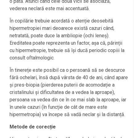
o pată. Atunci când cele doua vicii se asociază,
vederea neclară este mai accentuată.
În copilărie trebuie acordată o atenție deosebită
hipermetropiei mari deoarece există cazuri când,
netratată, poate duce la ambliopie (ochi leneș).
Ereditatea poate reprezenta un factor, așa că, părinții
cu hipermetropie, trebuie să își ducă periodic copiii la
consult oftalmologic.
În tinerețe este posibil ca o persoană să se descurce
fără ochelari, însă după vârsta de 40 de ani, când apare
și pres-biopia (pierderea puterii de acomodație a
cristalinului și dificultatea de a vedea la aproape),
persoana va vedea din ce în ce mai slab la aproape, iar
în unele cazuri (în funcție de cât de mare este
hipermetropia) va începe să vadă neclar și la distanță.
Metode de corecție