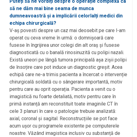
Puteți să ne vorbiți despre o operație complexă ca
să ne dăm mai bine seama de munca
dumneavoastră și a implicării celorlalți medici din
echipa chirurgicală?
V-aș povesti despre un caz mai deosebit pe care l-am
operat cu ceva vreme în urmă: o domnișoară care
fusese în îngrijirea unor colegi din alt oraș și fusese
diagnosticată cu o banală rinosinuzită cu polipi nazali.
Există uneori pe lângă tumora principală așa zișii polipi
de însoțire care pot induce un diagnostic greșit. Acea
echipă care ne-a trimis pacienta a încercat o intervenție
chirurgicală soldată cu o sângerare importantă, motiv
pentru care au oprit operația. Pacienta a venit cu o
imagistică nu foarte detaliată, motiv pentru care în
primă instanță am reconstituit toate imaginile CT în
cele 3 planuri în care o patologie trebuie analizată:
axial, coronal și sagital. Reconstrucțiile se pot face
acum ușor cu programele existente pe computerele
noastre. Văzând imagistica inclusiv cu substanță de