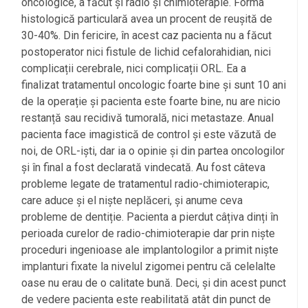
oncologice, a făcut și radio și chimioterapie. Forma
histologică particulară avea un procent de reușită de
30-40%. Din fericire, în acest caz pacienta nu a făcut
postoperator nici fistule de lichid cefalorahidian, nici
complicații cerebrale, nici complicații ORL. Ea a
finalizat tratamentul oncologic foarte bine și sunt 10 ani
de la operație și pacienta este foarte bine, nu are nicio
restanță sau recidivă tumorală, nici metastaze. Anual
pacienta face imagistică de control și este văzută de
noi, de ORL-iști, dar ia o opinie și din partea oncologilor
și în final a fost declarată vindecată. Au fost câteva
probleme legate de tratamentul radio-chimioterapic,
care aduce și el niște neplăceri, și anume ceva
probleme de dentiție. Pacienta a pierdut câțiva dinți în
perioada curelor de radio-chimioterapie dar prin niște
proceduri ingenioase ale implantologilor a primit niște
implanturi fixate la nivelul zigomei pentru că celelalte
oase nu erau de o calitate bună. Deci, și din acest punct
de vedere pacienta este reabilitată atât din punct de