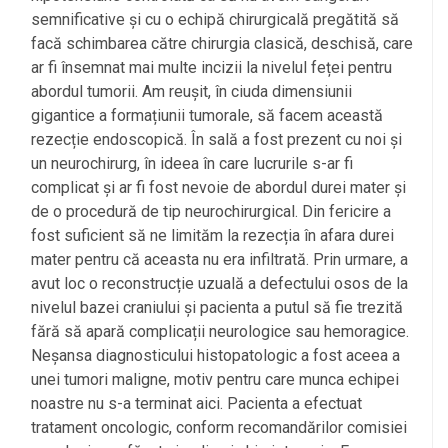
semnificative și cu o echipă chirurgicală pregătită să
facă schimbarea către chirurgia clasică, deschisă, care
ar fi însemnat mai multe incizii la nivelul feței pentru
abordul tumorii. Am reușit, în ciuda dimensiunii
gigantice a formațiunii tumorale, să facem această
rezecție endoscopică. În sală a fost prezent cu noi și
un neurochirurg, în ideea în care lucrurile s-ar fi
complicat și ar fi fost nevoie de abordul durei mater și
de o procedură de tip neurochirurgical. Din fericire a
fost suficient să ne limităm la rezecția în afara durei
mater pentru că aceasta nu era infiltrată. Prin urmare, a
avut loc o reconstrucție uzuală a defectului osos de la
nivelul bazei craniului și pacienta a putul să fie trezită
fără să apară complicații neurologice sau hemoragice.
Neșansa diagnosticului histopatologic a fost aceea a
unei tumori maligne, motiv pentru care munca echipei
noastre nu s-a terminat aici. Pacienta a efectuat
tratament oncologic, conform recomandărilor comisiei