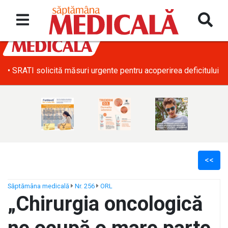
• SRATI solicită măsuri urgente pentru acoperirea deficitului d
<<
Săptămâna medicală
Nr. 256
ORL
„Chirurgia oncologică
ș