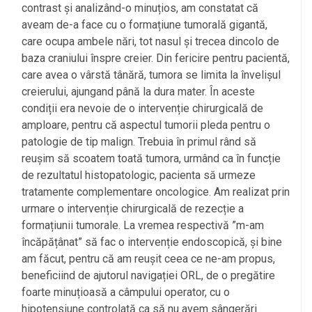
contrast și analizând-o minuțios, am constatat că
aveam de-a face cu o formațiune tumorală gigantă,
care ocupa ambele nări, tot nasul și trecea dincolo de
baza craniului înspre creier. Din fericire pentru pacientă,
care avea o vârstă tânără, tumora se limita la învelișul
creierului, ajungand până la dura mater. În aceste
condiții era nevoie de o intervenție chirurgicală de
amploare, pentru că aspectul tumorii pleda pentru o
patologie de tip malign. Trebuia în primul rând să
reușim să scoatem toată tumora, urmând ca în funcție
de rezultatul histopatologic, pacienta să urmeze
tratamente complementare oncologice. Am realizat prin
urmare o intervenție chirurgicală de rezecție a
formațiunii tumorale. La vremea respectivă ”m-am
încăpățânat” să fac o intervenție endoscopică, și bine
am făcut, pentru că am reușit ceea ce ne-am propus,
beneficiind de ajutorul navigației ORL, de o pregătire
foarte minuțioasă a câmpului operator, cu o
hipotensiune controlată ca să nu avem sângerări