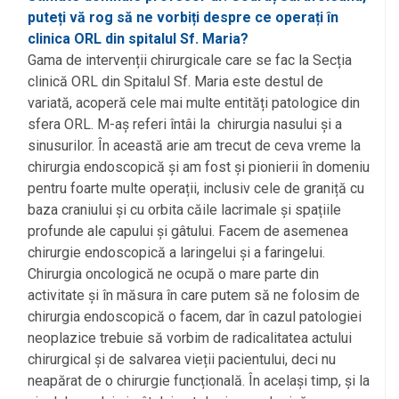
puteți vă rog să ne vorbiți despre ce operați în
clinica ORL din spitalul Sf. Maria?
Gama de intervenții chirurgicale care se fac la Secția
clinică ORL din Spitalul Sf. Maria este destul de
variată, acoperă cele mai multe entități patologice din
sfera ORL. M-aș referi întâi la chirurgia nasului și a
sinusurilor. În această arie am trecut de ceva vreme la
chirurgia endoscopică și am fost și pionierii în domeniu
pentru foarte multe operații, inclusiv cele de graniță cu
baza craniului și cu orbita căile lacrimale și spațiile
profunde ale capului și gâtului. Facem de asemenea
chirurgie endoscopică a laringelui și a faringelui.
Chirurgia oncologică ne ocupă o mare parte din
activitate și în măsura în care putem să ne folosim de
chirurgia endoscopică o facem, dar în cazul patologiei
neoplazice trebuie să vorbim de radicalitatea actului
chirurgical și de salvarea vieții pacientului, deci nu
neapărat de o chirurgie funcțională. În același timp, și la