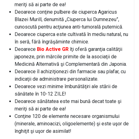
meriţi să ai parte de ea!
Deoarece conţine pulbere de ciuperca Agaricus
Blazei Murill, denumită „Ciuperca lui Dumnezeu”,
cunoscută pentru acţiunea anti-tumorală puternică.
Deoarece ciuperca este cultivată în mediu natural, nu
în seră, fără îngrăşăminte chimice.
Deoarece
Bio Active GR
îţi oferă garanţia calităţii
japoneze, prin mărcile primite de la asociaţii de
Medicină Alternativă şi Complementară din Japonia.
Deoarece îl achiziţionezi din farmacie sau plafar, cu
indicaţii de administrare personalizate.
Deoarece vezi minime îmbunătăţiri ale stării de
sănătate în 10-12 ZILE!
Deoarece sănătatea este mai bună decat toate şi
meriţi să ai parte de ea!
Conţine 120 de elemente necesare organismului
(minerale, aminoacizi, oligoelemente) şi este uşor de
înghiţit şi uşor de asimilat!