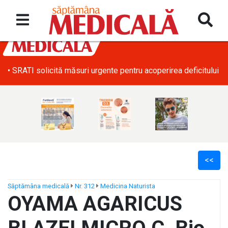
• SRATI solicită măsuri urgente pentru acoperirea deficitului d
<<
Săptămâna medicală
Nr. 312
Medicina Naturista
OYAMA AGARICUS
ș