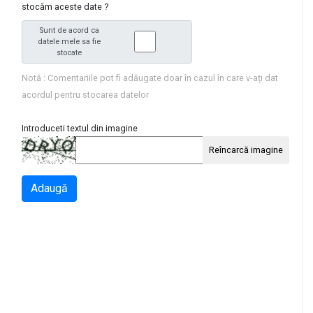
stocăm aceste date ?
Sunt de acord ca
datele mele sa fie
stocate
Notă : Comentariile pot fi adăugate doar în cazul în care v-ați dat
acordul pentru stocarea datelor
Introduceti textul din imagine
Reîncarcă imagine
Adaugă