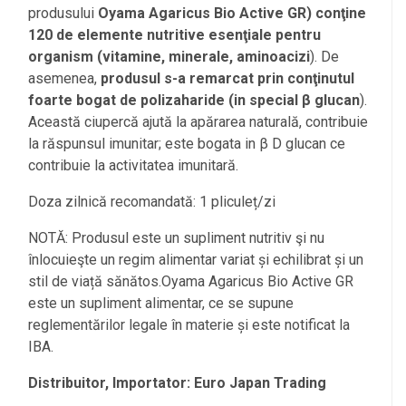
produsului
Oyama Agaricus Bio Active GR) conţine
120 de elemente nutritive esenţiale pentru
organism (vitamine, minerale, aminoacizi
). De
asemenea,
produsul s-a remarcat prin conţinutul
foarte bogat de polizaharide (in special β glucan
).
Această ciupercă ajută la apărarea naturală, contribuie
la răspunsul imunitar; este bogata in β D glucan ce
contribuie la activitatea imunitară.
Doza zilnică recomandată: 1 pliculeț/zi
NOTĂ: Produsul este un supliment nutritiv şi nu
înlocuieşte un regim alimentar variat și echilibrat și un
stil de viață sănătos.Oyama Agaricus Bio Active GR
este un supliment alimentar, ce se supune
reglementărilor legale în materie și este notificat la
IBA.
Distribuitor, Importator: Euro Japan Trading