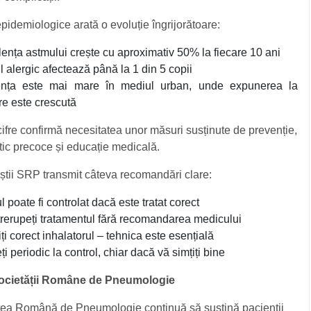
pidemiologice arată o evoluție îngrijorătoare:
lența astmului crește cu aproximativ 50% la fiecare 10 ani
 alergic afectează până la 1 din 5 copii
ența este mai mare în mediul urban, unde expunerea la
re este crescută
ifre confirmă necesitatea unor măsuri susținute de prevenție,
ic precoce și educație medicală.
știi SRP transmit câteva recomandări clare:
 poate fi controlat dacă este tratat corect
trerupeți tratamentul fără recomandarea medicului
ți corect inhalatorul – tehnica este esențială
i periodic la control, chiar dacă vă simțiți bine
ocietății Române de Pneumologie
tea Română de Pneumologie continuă să susțină pacienții