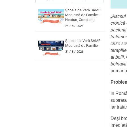
Școala de Vară SAMF
Medicină de Familie –
„Astmul 
Neptun, Constanța
cronică 
24
/ 8 / 2026
pacienți
tratamen
Școala de Vară SAMF
crize se
Medicină de Familie
terapiil
31
/ 8 / 2026
al boli
bolnavi
primar 
Problem
În Român
subtrata
iar trat
Deși bro
imediată