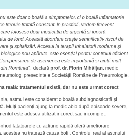
nu este doar o boală a simptomelor, ci o boală inflamatorie
ce trebuie tratată constant. În practică, vedem frecvent
 care folosesc doar medicația de urgență și ignoră
tul de fond. Această abordare crește semnificativ riscul de
vere și spitalizări. Accesul la terapii inhalatorii moderne și
e biologice nou apărute
este esențial pentru controlul eficient
i. Compensarea de asemenea este importantă și ajută mult
i din România
”,
declară
prof. dr. Florin Mihălțan
, medic
pneumolog, președintele Societății Române de Pneumologie.
a reală: tratamentul există, dar nu este urmat corect
ia, astmul este considerat o boală subdiagnosticată și
tă. Mulți pacienți ajung la medic abia după episoade severe,
amentul este adesea utilizat incorect sau incomplet.
nhodilatatoarele cu acțiune rapidă oferă ameliorare
, acestea nu tratează cauza bolii. Controlul real al astmului