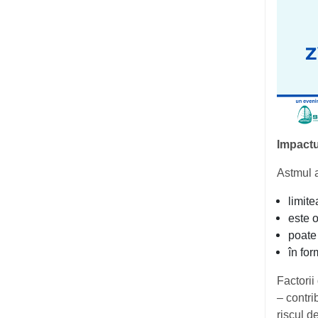
Impactul
Astmul a
limite
este 
poate 
în fo
Factorii 
– contri
riscul d