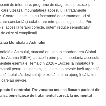
panii de informare, programe de diagnostic precoce și
ve care vizează îmbunătățirea accesului la tratamente
e.
Controlul astmului nu înseamnă doar tratament, ci și
zare constantă și colaborare între pacient și medic. Prin
 și acces la terapii corecte, putem reduce semnificativ
de crize și complicații.
Ziua Mondială a Astmului
ndială a Astmului, marcată anual sub coordonarea Global
ve for Asthma (GINA), aduce în prim-plan importanța accesului
mentele esențiale. Tema din 2026 – „Acces la inhalatoare
amatorii pentru toți pacienții cu astm – o nevoie încă urgentă”
iază faptul că, deși soluțiile există, ele nu ajung încă la toți
i care au nevoie.
poate fi controlat. Provocarea este ca fiecare pacient din
 să beneficieze de tratamentul corect, la momentul