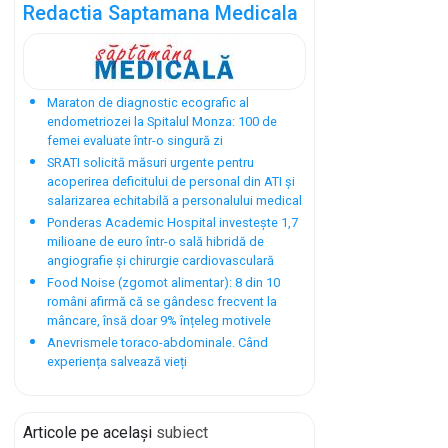
Redactia Saptamana Medicala
Maraton de diagnostic ecografic al
endometriozei la Spitalul Monza: 100 de
femei evaluate într-o singură zi
SRATI solicită măsuri urgente pentru
acoperirea deficitului de personal din ATI și
salarizarea echitabilă a personalului medical
Ponderas Academic Hospital investește 1,7
milioane de euro într-o sală hibridă de
angiografie și chirurgie cardiovasculară
Food Noise (zgomot alimentar): 8 din 10
români afirmă că se gândesc frecvent la
mâncare, însă doar 9% înțeleg motivele
Anevrismele toraco-abdominale. Când
experiența salvează vieți
Articole pe același
subiect