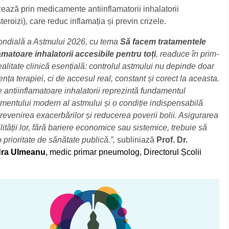
zează prin medicamente antiinflamatorii inhalatorii
steroizi), care reduc inflamația și previn crizele.
ondială a Astmului 2026, cu tema
Să facem tratamentele
amatoare inhalatorii accesibile pentru toți
, readuce în prim-
ealitate clinică esențială: controlul astmului nu depinde doar
ența terapiei, ci de accesul real, constant și corect la aceasta.
e antiinflamatoare inhalatorii reprezintă fundamentul
entului modern al astmului și o condiție indispensabilă
revenirea exacerbărilor și reducerea poverii bolii. Asigurarea
lității lor, fără bariere economice sau sistemice, trebuie să
 prioritate de sănătate publică.”,
subliniază
Prof. Dr.
ra Ulmeanu
, medic primar pneumolog, Directorul Școlii