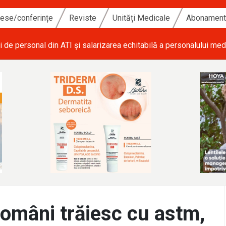
ese/conferințe
Reviste
Unități Medicale
Abonamen
i de personal din ATI și salarizarea echitabilă a personalului med
români trăiesc cu astm,