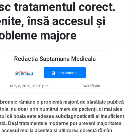
sc tratamentul corect.
enite, însă accesul și
robleme majore
Redactia Saptamana Medicala
Lista articole
May 6, 2026, 12:28 p.m.
648 afișări
bronșic rămâne o problemă majoră de sănătate publică
nia, nu doar prin numărul mare de pacienți, ci mai ales
ptul că boala este adesea subdiagnosticată și insuficient
ată.
Deși tratamentele moderne pot preveni majoritatea
, accesul real la acestea și utilizarea corectă rămân