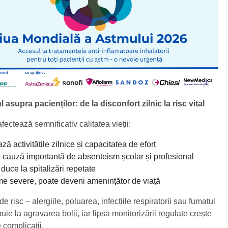
 asupra pacienților: de la disconfort zilnic la risc vital
fectează semnificativ calitatea vieții:
ază activitățile zilnice și capacitatea de efort
o cauză importantă de absenteism școlar și profesional
duce la spitalizări repetate
rme severe, poate deveni amenințător de viață
de risc – alergiile, poluarea, infecțiile respiratorii sau fumatul
buie la agravarea bolii, iar lipsa monitorizării regulate crește
e complicații.