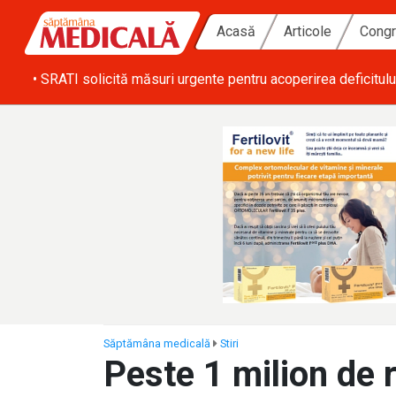
Acasă
Articole
Congr
ă zi
• SRATI solicită măsuri urgente pentru acoperirea deficitulu
Săptămâna medicală
Stiri
Peste 1 milion de 