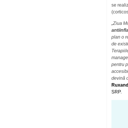
se reali
(cortico
„Ziua M
antiinfl
plan o r
de exist
Terapiil
managem
pentru p
accesibi
devină o
Ruxand
SRP
.