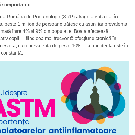
ri importante.
tea Română de Pneumologie(SRP) atrage atenția că, în
 peste 1 milion de persoane trăiesc cu astm, iar prevalența
imată între 4% și 9% din populație. Boala afectează
ativ copiii – fiind cea mai frecventă afecțiune cronică în
cestora, cu o prevalență de peste 10% – iar incidența este în
 constantă.