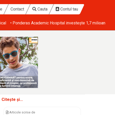
te
Contact
Cauta
Contul tau
ical
• Ponderas Academic Hospital investește 1,7 milioane de eu
Citește și...
Articole scrise de