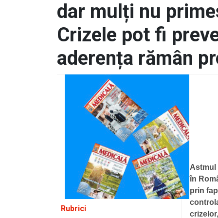
dar mulți nu prime
Crizele pot fi prev
aderența rămân p
Astmul 
în Româ
prin fa
control
Rubrici
crizelor