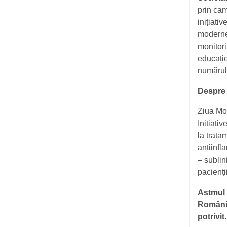
prin cam
inițiati
modern
monitori
educație
numărul 
Despre 
Ziua Mo
Initiati
la trata
antiinfl
– sublin
pacienți
Astmul 
România
potrivit.