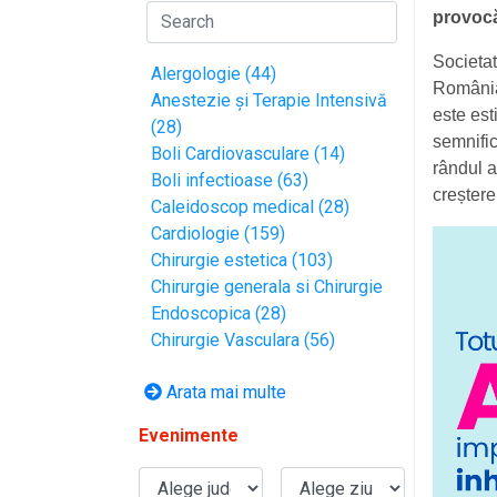
provocă
Societa
Alergologie (44)
România,
Anestezie și Terapie Intensivă
este est
(28)
semnific
Boli Cardiovasculare (14)
rândul a
Boli infectioase (63)
creștere
Caleidoscop medical (28)
Cardiologie (159)
Chirurgie estetica (103)
Chirurgie generala si Chirurgie
Endoscopica (28)
Chirurgie Vasculara (56)
Arata mai multe
Evenimente