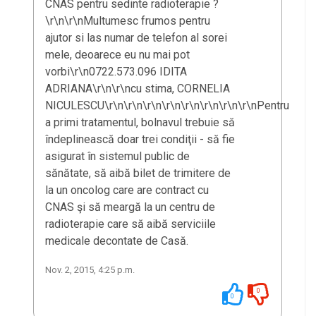
CNAS pentru sedinte radioterapie ?
\r\n\r\nMultumesc frumos pentru
ajutor si las numar de telefon al sorei
mele, deoarece eu nu mai pot
vorbi\r\n0722.573.096 IDITA
ADRIANA\r\n\r\ncu stima, CORNELIA
NICULESCU\r\n\r\n\r\n\r\n\r\n\r\n\r\n\r\nPentru
a primi tratamentul, bolnavul trebuie să
îndeplinească doar trei condiţii - să fie
asigurat în sistemul public de
sănătate, să aibă bilet de trimitere de
la un oncolog care are contract cu
CNAS şi să meargă la un centru de
radioterapie care să aibă serviciile
medicale decontate de Casă.
Nov. 2, 2015, 4:25 p.m.
0
0