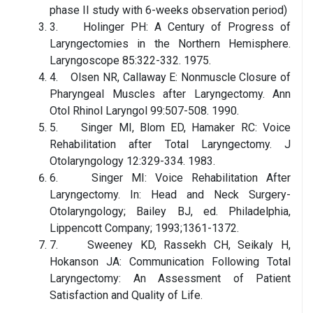
phase II study with 6-weeks observation period)
3. Holinger PH: A Century of Progress of
Laryngectomies in the Northern Hemisphere.
Laryngoscope 85:322-332. 1975.
4. Olsen NR, Callaway E: Nonmuscle Closure of
Pharyngeal Muscles after Laryngectomy. Ann
Otol Rhinol Laryngol 99:507-508. 1990.
5. Singer MI, Blom ED, Hamaker RC: Voice
Rehabilitation after Total Laryngectomy. J
Otolaryngology 12:329-334. 1983.
6. Singer MI: Voice Rehabilitation After
Laryngectomy. In: Head and Neck Surgery-
Otolaryngology; Bailey BJ, ed. Philadelphia,
Lippencott Company; 1993;1361-1372.
7. Sweeney KD, Rassekh CH, Seikaly H,
Hokanson JA: Communication Following Total
Laryngectomy: An Assessment of Patient
Satisfaction and Quality of Life.