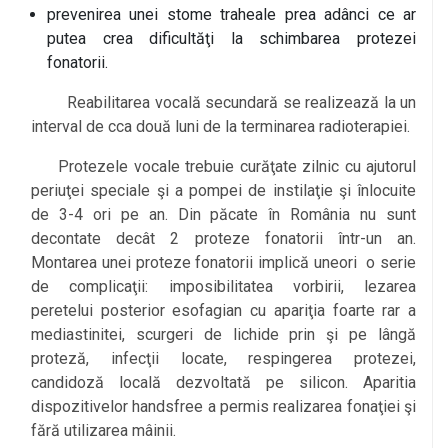
prevenirea unei stome traheale prea adânci ce ar
putea crea dificultăţi la schimbarea protezei
fonatorii.
Reabilitarea vocală secundară se realizează la un
interval de cca două luni de la terminarea radioterapiei.
Protezele vocale trebuie curăţate zilnic cu ajutorul
periuţei speciale şi a pompei de instilaţie şi înlocuite
de 3-4 ori pe an. Din păcate în România nu sunt
decontate decât 2 proteze fonatorii într-un an.
Montarea unei proteze fonatorii implică uneori o serie
de complicaţii: imposibilitatea vorbirii, lezarea
peretelui posterior esofagian cu apariţia foarte rar a
mediastinitei, scurgeri de lichide prin şi pe lângă
proteză, infecţii locate, respingerea protezei,
candidoză locală dezvoltată pe silicon. Aparitia
dispozitivelor handsfree a permis realizarea fonaţiei şi
fără utilizarea mâinii.