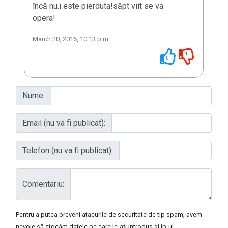
încă nu.i este pierduta!săpt viit se va
opera!
March 20, 2016, 10:13 p.m.
1
0
Nume:
Email (nu va fi publicat):
Telefon (nu va fi publicat):
Comentariu:
Pentru a putea preveni atacurile de securitate de tip spam, avem
nevoie să stocăm datele pe care le-ați introdus și ip-ul