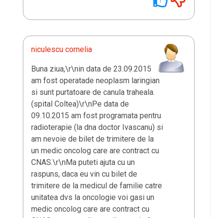
1
niculescu cornelia
Buna ziua,\r\nin data de 23.09.2015
am fost operatade neoplasm laringian
si sunt purtatoare de canula traheala.
(spital Coltea)\r\nPe data de
09.10.2015 am fost programata pentru
radioterapie (la dna doctor Ivascanu) si
am nevoie de bilet de trimitere de la
un medic oncolog care are contract cu
CNAS.\r\nMa puteti ajuta cu un
raspuns, daca eu vin cu bilet de
trimitere de la medicul de familie catre
unitatea dvs la oncologie voi gasi un
medic oncolog care are contract cu