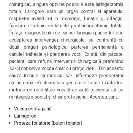
chirurgical, singura opţiune posibilă este laringectomia
totală. Laringele este un organ central al aparatului
respirator având rol în respiraţie, fonaţie şi olfacţie,
funcţii ce trebuie restabilite postlaringectomie totală.
În faţa diagnosticului de cancer laringian pacientul, prin
acceptarea intervenţiei chirurgicale, se confruntă cu
două praguri psihologice: purtarea permanentă a
canulei traheale şi pierderea vocii. Există, din păcate,
pacienţi care refuză intervenţia chirurgicală preferând
să-şi conserve vocea chiar cu preţul vieţii. Din această
cauză trebuie ca medicul să-i informeze preoperator
că în urma efectuării laringectomiei totale există trei
metode de reabilitare vocală ce ajută pacientul să se
reintegreze social şi chiar profesional. Acestea sunt:
Vocea esofagiană
Laringofon
Proteza fonatorie (buton fonator)