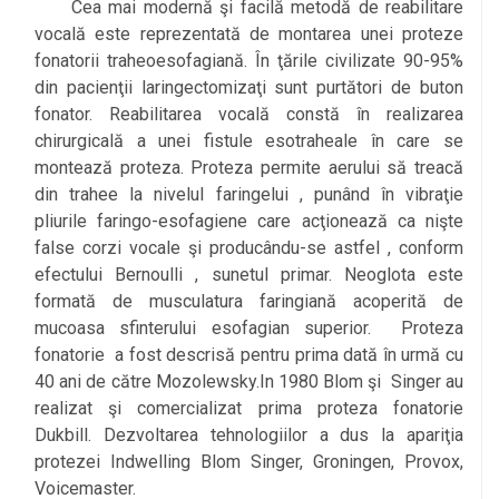
Cea mai modernă şi facilă metodă de reabilitare
vocală este reprezentată de montarea unei proteze
fonatorii traheoesofagiană. În ţările civilizate 90-95%
din pacienţii laringectomizaţi sunt purtători de buton
fonator. Reabilitarea vocală constă în realizarea
chirurgicală a unei fistule esotraheale în care se
montează proteza. Proteza permite aerului să treacă
din trahee la nivelul faringelui , punând în vibraţie
pliurile faringo-esofagiene care acţionează ca nişte
false corzi vocale şi producându-se astfel , conform
efectului Bernoulli , sunetul primar. Neoglota este
formată de musculatura faringiană acoperită de
mucoasa sfinterului esofagian superior. Proteza
fonatorie a fost descrisă pentru prima dată în urmă cu
40 ani de către Mozolewsky.In 1980 Blom şi Singer au
realizat şi comercializat prima proteza fonatorie
Dukbill. Dezvoltarea tehnologiilor a dus la apariţia
protezei Indwelling Blom Singer, Groningen, Provox,
Voicemaster.