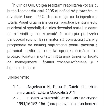
În Clinica ORL Colţea realizăm reabilitarea vocală cu
buton fonator din anul 2005 ajungând să protezăm, cu
rezultate bune, 25% din pacienţii cu laringectomie
totală. Anual organizăm cursuri practice pentru medici
rezidenti şi specialişti, clinica devenind astfel un centru
de referinţă şi cu experinţă în chirurgia protezelor
traheoesofagiene. Baza materială corespunzătoare şi
programele de training săptămânal pentru pacienţi şi
personal mediu au dus la sporirea numărului de
proteze fonatorii montate, înlăturarea temerilor legate
de managementul fistulei traheoesofagiene şi a
butonului fonator.
Bibliografie:
1. Angelescu N., Popa F., Caiete de tehnici
chirurgicale, Editura Medicala, 2011
2. Hilgers, Ackerstaff, et al. Clin Otolaryngol
1991;16:152-156 (prospective, non-randomized