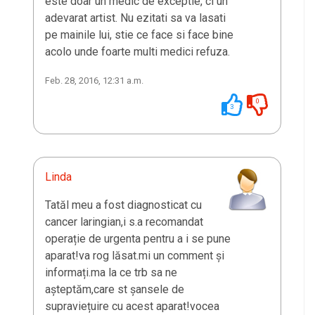
este doar un medic de exceptie, ci un
adevarat artist. Nu ezitati sa va lasati
pe mainile lui, stie ce face si face bine
acolo unde foarte multi medici refuza.
Feb. 28, 2016, 12:31 a.m.
0
3
Linda
Tatăl meu a fost diagnosticat cu
cancer laringian,i s.a recomandat
operație de urgenta pentru a i se pune
aparat!va rog lăsat.mi un comment și
informați.ma la ce trb sa ne
așteptăm,care st șansele de
supraviețuire cu acest aparat!vocea