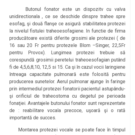
Butonul fonator este un dispozitv cu valva
unidirectionala , ce se deschide dinspre trahee spre
esofag, şi două flanşe ce asigură stabilitatea protezei
la nivelul fistulei traheoesofagiene. In functie de firma
producătoare există diferite grosimi ale protezei ( de
16 sau 20 Fr pentru protezele Blom –Singer, 22,5Fr
pentru Provox). Lungimea protezei trebuie să
corespundă grosimii peretelui traheoesofagian putând
fi de 4,5,6,8,10, 12,5 si 15. Ca şi în cazul vocii laringiene
l
întreaga capacitate pulmonară este folosită pentru
producerea sunetelor. Aerul pulmonar ajunge în faringe
prin intermediul protezei fonatorii pacientul astupându-
şi orificiul de traheostoma cu degetul pe perioada
fonaţiei. Avantajele butonului fonator sunt reprezentate
de : reabilitare vocala precoce, uşoară şi o rată
importantă de succes.
Montarea protezei vocale se poate face în timpul