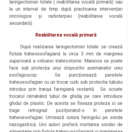
laringectomiei totale ( reabilitarea vocală primară) sau
la un interval de timp după practicarea intervenţiei
oncologice şi radioterpiei (reabilitarea vocală
secundară).
Reabilitarea vocală primară
După realizarea laringectomiei totale se crează
fistula traheoesofagiană la circa 5 mm de marginea
superioară a viitoarei traheostome. Manevra se poate
face sub protecţia unui dispozitiv asemanator unui
esofagoscop . Se puncţionează peretele
traheoesofagian cu un trocar curb sub protectia tubului
introdus prin tranşa faringiană restantă . Se scoate
trocarul rămânând tubul de ghidaj pe care introduce
ghidul de plastic. De acesta se fixeaza proteza si se
trage retrograd poziţionând-o în peretele
traheoesofagian. Urmează sutura faringelui pe sonda
nazogastrică. Unii autori preferă montarea sondei de
alimentaţie prin fistula traheo-esofagiană şi menţinerea