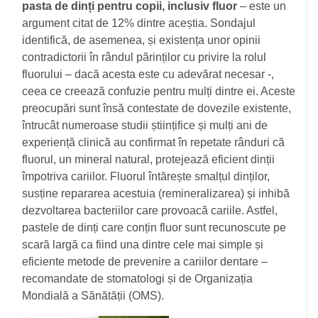
pasta de dinți pentru copii, inclusiv fluor
– este un
argument citat de 12% dintre aceștia. Sondajul
identifică, de asemenea, și existența unor opinii
contradictorii în rândul părinților cu privire la rolul
fluorului – dacă acesta este cu adevărat necesar -,
ceea ce creează confuzie pentru mulți dintre ei. Aceste
preocupări sunt însă contestate de dovezile existente,
întrucât numeroase studii științifice și mulți ani de
experiență clinică au confirmat în repetate rânduri că
fluorul, un mineral natural, protejează eficient dinții
împotriva cariilor. Fluorul întărește smalțul dinților,
susține repararea acestuia (remineralizarea) și inhibă
dezvoltarea bacteriilor care provoacă cariile. Astfel,
pastele de dinți care conțin fluor sunt recunoscute pe
scară largă ca fiind una dintre cele mai simple și
eficiente metode de prevenire a cariilor dentare –
recomandate de stomatologi și de Organizația
Mondială a Sănătății (OMS).