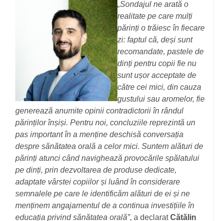
„Sondajul ne arată o
realitate pe care mulți
părinți o trăiesc în fiecare
zi: faptul că, deși sunt
recomandate, pastele de
dinți pentru copii fie nu
sunt ușor acceptate de
către cei mici, din cauza
gustului sau aromelor, fie
generează anumite opinii contradictorii în rândul
părinților înșiși. Pentru noi, concluziile reprezintă un
pas important în a menține deschisă conversația
despre sănătatea orală a celor mici. Suntem alături de
părinți atunci când navighează provocările spălatului
pe dinți, prin dezvoltarea de produse dedicate,
adaptate vârstei copiilor și luând în considerare
semnalele pe care le identificăm alături de ei și ne
menținem angajamentul de a continua investițiile în
educația privind sănătatea orală”
, a declarat
Cătălin