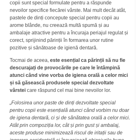
copii sunt special formulate pentru a răspunde
nevoilor specifice fiecărei vârste
.
Mai mult decât atât,
pastele de dinți concepute special pentru copii au
arome blânde, nu creează multă spumă și au
ambalaje atractive pentru a încuraja periajul regulat și
corect, sprijinind părinții în formarea unor rutine
pozitive și sănătoase de igienă dentară.
Tocmai de aceea,
este esențial ca părinții să nu fie
descurajați de provocările pe care le întâmpină
atunci când vine vorba de igiena orală a celor mici
și să găsească produsele special dezvoltate
vârstei
care răspund cel mai bine nevoilor lor.
„Folosirea unor paste de dinți dezvoltate special
pentru copii este esențială atunci când vorbim nu doar
l
de igiena dentară, ci și de sănătatea orală a celor mici.
Atât prin compoziția lor, cât și prin gust și ambalaj,
aceste produse minimizează riscul de iritații sau de