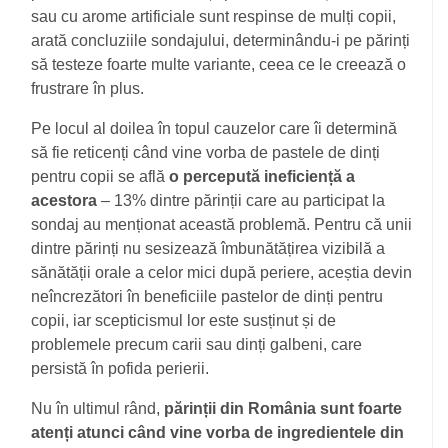
sau cu arome artificiale sunt respinse de mulți copii,
arată concluziile sondajului, determinându-i pe părinți
să testeze foarte multe variante, ceea ce le creează o
frustrare în plus.
Pe locul al doilea în topul cauzelor care îi determină
să fie reticenți când vine vorba de pastele de dinți
pentru copii se află
o percepută ineficiență a
acestora
– 13% dintre părinții care au participat la
sondaj au menționat această problemă. Pentru că unii
dintre părinți nu sesizează îmbunătățirea vizibilă a
sănătății orale a celor mici după periere, aceștia devin
neîncrezători în beneficiile pastelor de dinți pentru
copii, iar scepticismul lor este susținut și de
problemele precum carii sau dinți galbeni, care
persistă în pofida perierii.
Nu în ultimul rând,
părinții din România sunt foarte
atenți atunci când vine vorba de ingredientele din