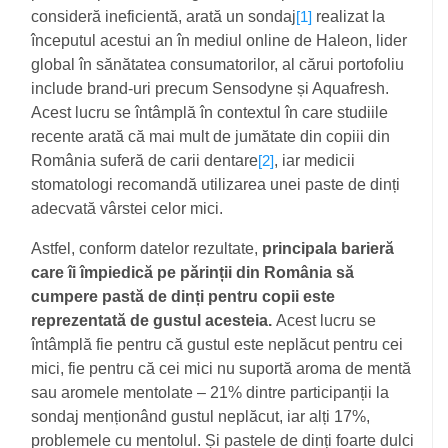
consideră ineficientă, arată un sondaj
realizat la
[1]
începutul acestui an în mediul online de Haleon, lider
global în sănătatea consumatorilor, al cărui portofoliu
include brand-uri precum Sensodyne și Aquafresh.
Acest lucru se întâmplă în contextul în care studiile
recente arată că mai mult de jumătate din copiii din
România suferă de carii dentare
, iar medicii
[2]
stomatologi recomandă utilizarea unei paste de dinți
adecvată vârstei celor mici.
Astfel, conform datelor rezultate,
principala barieră
care îi împiedică pe părinții din România să
cumpere pastă de dinți pentru copii este
reprezentată de gustul acesteia.
Acest lucru se
întâmplă fie pentru că gustul este neplăcut pentru cei
mici, fie pentru că cei mici nu suportă aroma de mentă
sau aromele mentolate – 21% dintre participanții la
sondaj menționând gustul neplăcut, iar alți 17%,
problemele cu mentolul. Și pastele de dinți foarte dulci