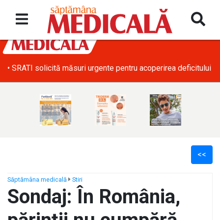
• SRATI solicită măsuri urgente pentru acoperirea deficitului d
<<
Săptămâna medicală
Stiri
Sondaj: În România,
ș