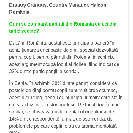
Dragoș Crânguș, Country Manager, Haleon
România.
Cum se compară părinții din România cu cei din
țările vecine?
Dacă în România, gustul este principala barieră în
achiziționarea unei paste de dinți special dezvoltată
pentru copii, pentru părinții din Polonia, în schimb,
acest argument ocupă locul al doilea, fiind indicat de
32% dintre participanții la sondaj.
În Cehia, în schimb, 28% dintre părinți consideră că
pastele de dinți pentru copii sunt mult prea scumpe,
acest lucru fiind, pentru ei, principalul motiv care stă în
calea achiziției acestor produse. Pe locul doi, în mod
similar, se plasează gustul neplăcut (menționat de
14% dintre respondenți), urmat, de asemenea, de
problemele pe care copiii le au cu aroma mentolată