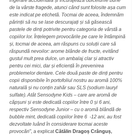
ingerare accidentală și încurajează obiceiurile bune
de la vârste fragede, atunci când sunt folosite așa cum
este indicat pe etichetă. Tocmai de aceea, îndemnăm
părinții să nu se lase descurajați și să găsească
pastele de dinți potrivite pentru categoria de vârstă a
copiilor lor. Înțelegem provocările pe care le întâmpină
și, tocmai de aceea, am răspuns cu soluții care să
răspundă nevoilor: arome blânde de fructe, evitând
gustul mult prea dulce, un ambalaj clar și atractiv
pentru cei mici, dar și eficiență în prevenirea
problemelor dentare. Cele două paste de dinți pentru
copii disponibile în portofoliul nostru au aromă 100%
naturală și nu conțin zahăr sau SLS (sodium lauryl
sulfate). Atât Sensodyne Kids – care are aromă de
căpșuni și este dedicată copiilor între 0 și 6 ani,
respectiv Sensodyne Junior – cu o aromă blândă de
bubble mint, dedicată copiilor între 6
-12 ani, au fost
dezvoltate luând în considerare tocmai aceste
provocări”
, a explicat
Cătălin Dragoș Crânguș,