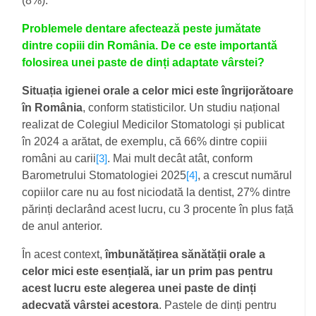
(8%).
Problemele dentare afectează peste jumătate
dintre copiii din România. De ce este importantă
folosirea unei paste de dinți adaptate vârstei?
Situația igienei orale a celor mici este îngrijorătoare
în România
, conform statisticilor. Un studiu național
realizat de Colegiul Medicilor Stomatologi și publicat
în 2024 a arătat, de exemplu, că 66% dintre copiii
români au carii
. Mai mult decât atât, conform
[3]
Barometrului Stomatologiei 2025
, a crescut numărul
[4]
copiilor care nu au fost niciodată la dentist, 27% dintre
părinți declarând acest lucru, cu 3 procente în plus față
de anul anterior.
În acest context,
îmbunătățirea sănătății orale a
celor mici este esențială, iar un prim pas pentru
acest lucru este alegerea unei paste de dinți
adecvată vârstei acestora
.
Pastele de dinți pentru