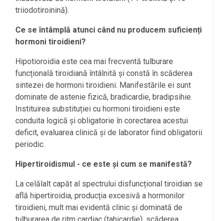
triiodotiroinină).
Ce se întâmplă atunci când nu producem suficienți
hormoni tiroidieni?
Hipotioroidia este cea mai frecventă tulburare
funcțională tiroidiană întâlnită și constă în scăderea
sintezei de hormoni tiroidieni. Manifestările ei sunt
dominate de astenie fizică, bradicardie, bradipsihie.
Instituirea substituției cu hormoni tiroidieni este
conduita logică și obligatorie în corectarea acestui
deficit, evaluarea clinică și de laborator fiind obligatorii
periodic.
Hipertiroidismul - ce este și cum se manifestă?
La celălalt capăt al spectrului disfuncțional tiroidian se
află hipertiroidia, producția excesivă a hormonilor
tiroidieni, mult mai evidentă clinic și dominată de
tulburarea de ritm cardiac (tahicardie), scăderea