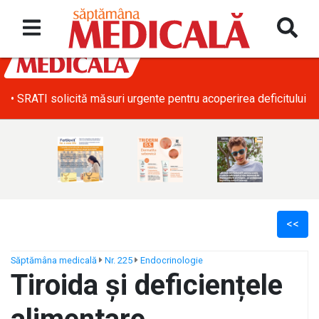
• SRATI solicită măsuri urgente pentru acoperirea deficitului d
<<
Săptămâna medicală
Nr. 225
Endocrinologie
Tiroida și deficiențele
ș