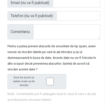
Email (nu va fi publicat):
Telefon (nu va fi publicat):
Comentariu:
Pentru a putea preveni atacurile de securitate de tip spam, avem
nevoie să stocăm datele pe care le-ați introdus și ip-ul
dumneavoastră în baza de date. Aceste date nu vor fi folosite în
alte scopuri decat prevenirea atacurilor. Sunteți de acord să
stocăm aceste date ?
Sunt de acord ca
datele mele sa fie
stocate
Notă : Comentariile pot fi adăugate doar în cazul în care v-ați dat
acordul pentru stocarea datelor