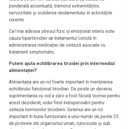
ponderală accentuată, tremorul extremităților,
nervozitate și scăderea randamentului în activitățile
curente.
Cel mai adesea stresul fizic și emoțional intens este
cauza hipertiroidiei iar tratamentul constă în
administrarea medicației de sinteză asociate cu
tratament simptomatic.
Putem ajuta echilibrarea tiroidei prin intermediul
alimentației?
Alimentația are un rol foarte important în menținerea
echilibrului funcțional tiroidian. De peste un deceniu
suplimentarea cu iod a sării a fost făcută tocmai pentru
acest deziderat, iodul fiind indispensabil pentru
sinteza hormonilor tiroidieni. Seleniul are un rol
important în buna funcționare a unui număr de peste 25
de proteine din organismul uman, cunoscute și sub