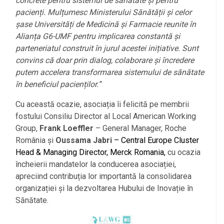
concrete pentru sistemul de sănătate și pentru
pacienți. Mulțumesc Ministerului Sănătății și celor
șase Universități de Medicină și Farmacie reunite în
Alianța G6-UMF pentru implicarea constantă și
parteneriatul construit în jurul acestei inițiative. Sunt
convins că doar prin dialog, colaborare și încredere
putem accelera transformarea sistemului de sănătate
în beneficiul pacienților.”
Cu această ocazie, asociația îi felicită pe membrii
fostului Consiliu Director al Local American Working
Group,
Frank Loeffler
– General Manager, Roche
România și
Oussama Jabri
– Central Europe Cluster
Head & Managing Director, Merck Romania,
cu ocazia
încheierii mandatelor la conducerea asociației,
apreciind contribuția lor importantă la consolidarea
l
organizației și la dezvoltarea Hubului de Inovație în
Sănătate.