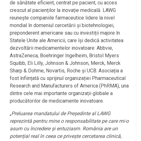
de sănătate eficient, centrat pe pacient, cu acces
crescut al pacienților la inovație medicală. LAWG
reunește companiile farmaceutice lidere la nivel
mondial în domeniul cercetării și biotehnologiei,
preponderent americane sau cu investiții majore în
Statele Unite ale Americii, care își dedică activitatea
dezvoltării medicamentelor inovatoare: Abbvie,
AstraZeneca, Boehringer Ingelheim, Bristol Myers
Squibb, Eli Lilly, Johnson & Johnson, Merck, Merck
Sharp & Dohme, Novartis, Roche și UCB. Asociația a
fost înființată cu sprijinul organizației Pharmaceutical
Research and Manufacturers of America (PhRMA), una
dintre cele mai importante organizații globale a
producătorilor de medicamente inovatoare.
„
Preluarea mandatului de Președinte al LAWG
reprezintă pentru mine o responsabilitate pe care mi-o
asum cu încredere și entuziasm. România are un
potențial real în ceea ce privește cercetarea clinică,