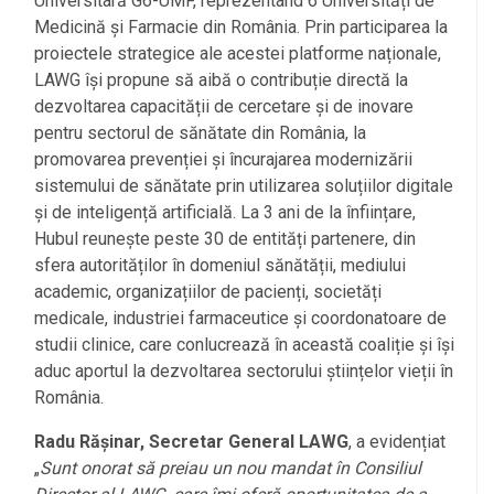
Universitară G6-UMF, reprezentând 6 Universități de
Medicină și Farmacie din România. Prin participarea la
proiectele strategice ale acestei platforme naționale,
LAWG își propune să aibă o contribuție directă la
dezvoltarea capacității de cercetare și de inovare
pentru sectorul de sănătate din România, la
promovarea prevenției și încurajarea modernizării
sistemului de sănătate prin utilizarea soluțiilor digitale
și de inteligență artificială. La 3 ani de la înființare,
Hubul reunește peste 30 de entități partenere, din
sfera autorităților în domeniul sănătății, mediului
academic, organizațiilor de pacienți, societăți
medicale, industriei farmaceutice și coordonatoare de
studii clinice, care conlucrează în această coaliție și își
aduc aportul la dezvoltarea sectorului științelor vieții în
România.
Radu Rășinar, Secretar General LAWG
, a evidențiat
„
Sunt onorat să preiau un nou mandat în Consiliul