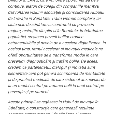
Director al LAWG, care îmi oferă oportunitatea de a
continua, alături de colegii din companiile membre,
dezvoltarea viziunii asociației și consolidarea Hubului
de Inovație în Sănătate. Trăim vremuri complexe, iar
sistemele de sănătate se confruntă cu provocări
majore, resimțite din plin și în România: îmbătrânirea
populației, creșterea poverii bolilor cronice
netransmisibile și nevoia de a accelera digitalizarea. În
același timp, ritmul accelerat al inovației medicale ne
oferă oportunitatea de a transforma modul în care
prevenim, diagnosticăm și tratăm bolile. De aceea,
credem că parteneriatul, dialogul și inovația sunt
elementele care pot genera schimbarea de mentalitate
și de practică medicală de care sistemul are nevoie, de
la un model centrat pe tratarea bolii la unul centrat pe
prevenție și pe oameni.
Aceste principii se regăsesc în Hubul de Inovație în
Sănătate, o construcție care generează rezultate