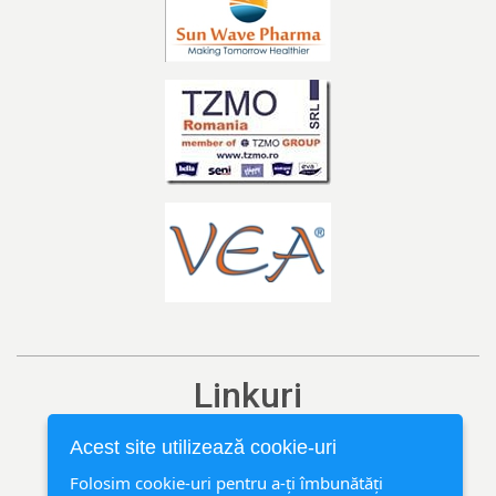
Linkuri
Ediția curentă
Acest site utilizează cookie-uri
Arhivă
Folosim cookie-uri pentru a-ți îmbunătăți