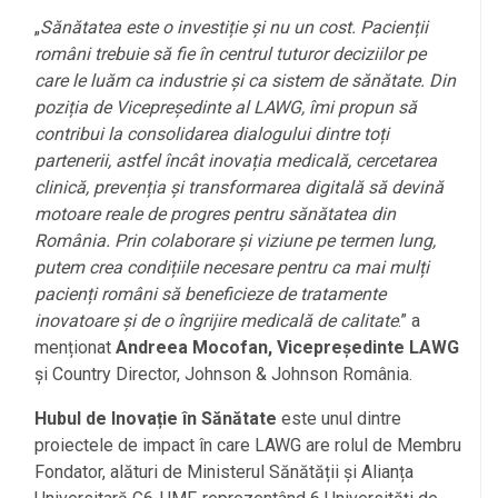
„
Sănătatea este o investiție și nu un cost. Pacienții
români trebuie să fie în centrul tuturor deciziilor pe
care le luăm ca industrie și ca sistem de sănătate. Din
poziția de Vicepreședinte al LAWG, îmi propun să
contribui la consolidarea dialogului dintre toți
partenerii, astfel încât inovația medicală, cercetarea
clinică, prevenția și transformarea digitală să devină
motoare reale de progres pentru sănătatea din
România. Prin colaborare și viziune pe termen lung,
putem crea condițiile necesare pentru ca mai mulți
pacienți români să beneficieze de tratamente
inovatoare și de o îngrijire medicală de calitate
.” a
menționat
Andreea Mocofan, Vicepreședinte LAWG
și Country Director, Johnson & Johnson România.
Hubul de Inovație în Sănătate
este unul dintre
proiectele de impact în care LAWG are rolul de Membru
Fondator, alături de Ministerul Sănătății și Alianța