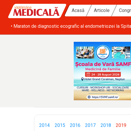
Acasă
Articole
Congr
ă zi
• SRATI solicită măsuri urgente pentru acoperirea deficitulu
2014
2015
2016
2017
2018
2019