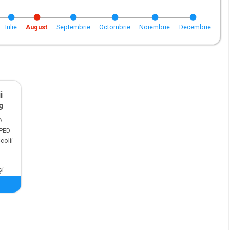
Iulie
August
Septembrie
Octombrie
Noiembrie
Decembrie
i
9
A
RPED
colii
şi