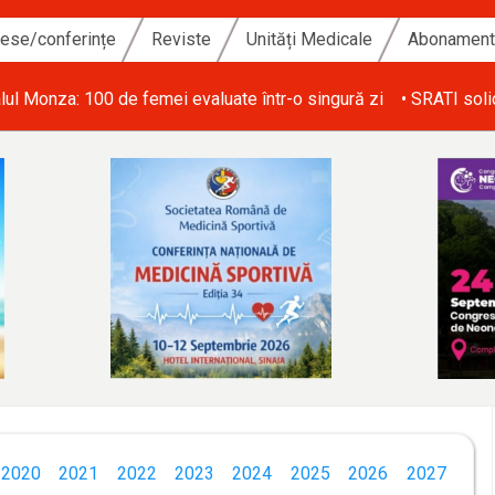
ese/conferințe
Reviste
Unități Medicale
Abonamen
i de personal din ATI și salarizarea echitabilă a personalului med
2020
2021
2022
2023
2024
2025
2026
2027