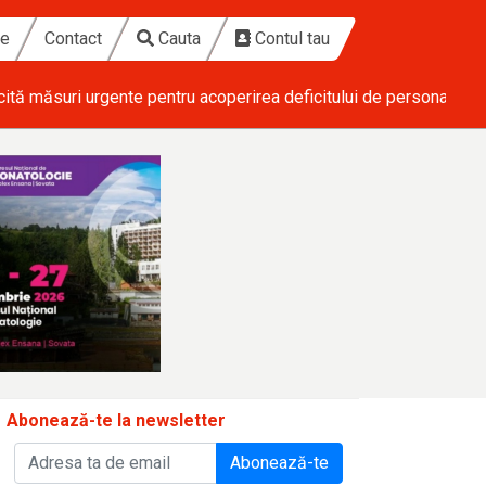
te
Contact
Cauta
Contul tau
ical
• Ponderas Academic Hospital investește 1,7 milioane de eu
Abonează-te la newsletter
Abonează-te