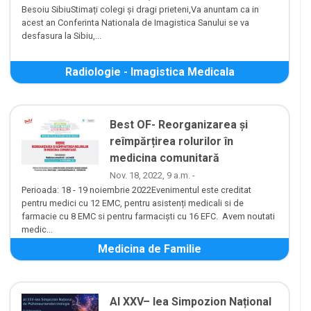
Besoiu SibiuStimați colegi și dragi prieteni,Va anuntam ca in
acest an Conferinta Nationala de Imagistica Sanului se va
desfasura la Sibiu,...
Radiologie - Imagistica Medicala
Best OF- Reorganizarea și
reîmpărțirea rolurilor în
medicina comunitară
Nov. 18, 2022, 9 a.m. -
Perioada: 18 - 19 noiembrie 2022Evenimentul este creditat
pentru medici cu 12 EMC, pentru asistenți medicali si de
farmacie cu 8 EMC si pentru farmaciști cu 16 EFC. Avem noutati
medic...
Medicina de Familie
Al XXV– lea Simpozion Național