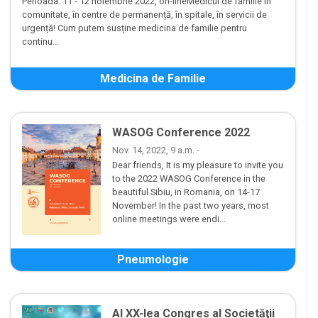
Perioada: 11 - 12 noiembrie 2022, on-lineMedicul de familie în
comunitate, în centre de permanență, în spitale, în servicii de
urgență! Cum putem susține medicina de familie pentru
continu...
Medicina de Familie
WASOG Conference 2022
Nov. 14, 2022, 9 a.m. -
Dear friends, It is my pleasure to invite you
to the 2022 WASOG Conference in the
beautiful Sibiu, in Romania, on 14-17
November! In the past two years, most
online meetings were endi...
Pneumologie
Al XX-lea Congres al Societăţii