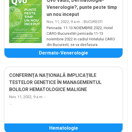
Qvo Vadis, Dermatologie-
Venerologie?, punte peste timp
un nou inceput
Nov. 11, 2022, 9 a.m. - BUCURESTI
Perioada: 11-13 NOIEMBRIE 2022, Hotel
CARO-BucurestiIn perioada 11-13
noiembrie 2022 in cadrul Hotelului CARO
din Bucuresti, se va desfasura
manifestarea medicala creditata cu puncte EMC: “Qvo Va...
Dermato-Venerologie
CONFERINȚA NAȚIONALĂ IMPLICAȚIILE
TESTELOR GENETICE ÎN MANAGEMENTUL
BOLILOR HEMATOLOGICE MALIGNE
Nov. 11, 2022, 9 a.m. -
...
Hematologie