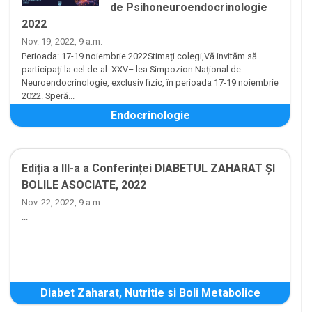
de Psihoneuroendocrinologie
2022
Nov. 19, 2022, 9 a.m. -
Perioada: 17-19 noiembrie 2022Stimați colegi,Vă invităm să
participați la cel de-al XXV– lea Simpozion Național de
Neuroendocrinologie, exclusiv fizic, în perioada 17-19 noiembrie
2022. Speră...
Endocrinologie
Ediția a III-a a Conferinței DIABETUL ZAHARAT ȘI
BOLILE ASOCIATE, 2022
Nov. 22, 2022, 9 a.m. -
...
Diabet Zaharat, Nutritie si Boli Metabolice