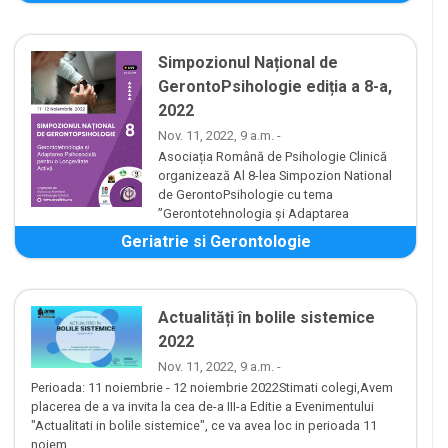
Simpozionul Național de
GerontoPsihologie ediția a 8-a,
2022
Nov. 11, 2022, 9 a.m. -
Asociația Română de Psihologie Clinică
organizează Al 8-lea Simpozion National
de GerontoPsihologie cu tema
”Gerontotehnologia și Adaptarea
Psihosocială pentru o Longevitate Activă” ce se va desfăș...
Geriatrie si Gerontologie
Actualități în bolile sistemice
2022
Nov. 11, 2022, 9 a.m. -
Perioada: 11 noiembrie - 12 noiembrie 2022Stimati colegi,Avem
placerea de a va invita la cea de-a III-a Editie a Evenimentului
"Actualitati in bolile sistemice", ce va avea loc in perioada 11
noiem...