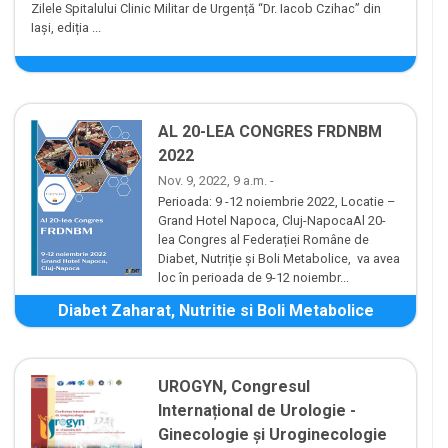
Zilele Spitalului Clinic Militar de Urgență “Dr. Iacob Czihac” din
Iași, ediția ...
AL 20-LEA CONGRES FRDNBM
2022
Nov. 9, 2022, 9 a.m. -
Perioada: 9 -12 noiembrie 2022, Locatie –
Grand Hotel Napoca, Cluj-NapocaAl 20-
lea Congres al Federației Române de
Diabet, Nutriție și Boli Metabolice, va avea
loc în perioada de 9-12 noiembr...
Diabet Zaharat, Nutritie si Boli Metabolice
UROGYN, Congresul
Internațional de Urologie -
Ginecologie și Uroginecologie