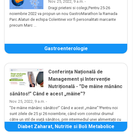
Nov. 25, 2022, 9 a.m. -
Dragi prieteni si colegi,Pentru 25-26
noiembrie 2022 va propun un nou GastroMarathon la Ramada
Parc.Alaturi de echipa Colentinei vor fi personalitati marcante
precum Marc ...
Gastroenterologie
Conferința Națională de
Management și Intervenție
Nutrițională - ”De mâine mănânc
sănătos!” Când e acest „mâine”?
Nov. 25, 2022, 9 a.m. -
”De mâine mănânc sănătos!” Când e acest „mâine”?Pentru noi
sunt zilele de 25 și 26 noiembrie, când vom construi drumul
către un stil de viață sănătos, prin intermediul unei alimentații cu
adev...
Diabet Zaharat, Nutritie si Boli Metabolice